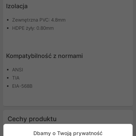
Izolacja
Zewnętrzna PVC: 4.8mm
HDPE żyły: 0.80mm
Kompatybilność z normami
ANSI
TIA
EIA-568B
Cechy produktu
Dbamy o Twoją prywatność
Kolor
Czerwony