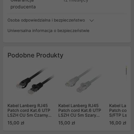
producenta
Osoba odpowiedzialna i bezpieczeństwo
Uniwersalna informacja o bezpieczeństwie
Podobne Produkty
Kabel Lanberg RJ45
Kabel Lanberg RJ45
Kabel Lanbe
Patch cord Kat.6 UTP
Patch cord Kat.6 UTP
Patch cord 
LSZH CU 5m Czarny
LSZH CU 5m Szary
S/FTP Lszh 
Fluke Passed (PCU6-
Fluke Passed (PCU6-
Fluke Passe
15,00 zł
15,00 zł
16,00 zł
10CU-0500-BK)
10CU-0500-S)