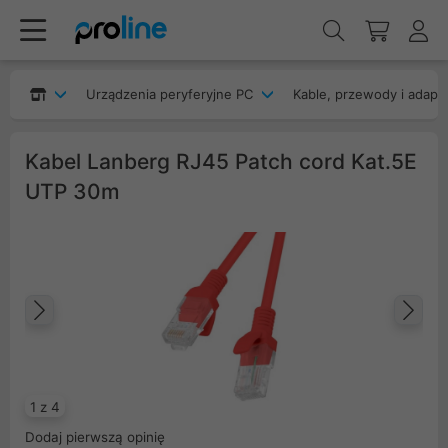
Urządzenia peryferyjne PC
Kable, przewody i adapt
Kabel Lanberg RJ45 Patch cord Kat.5E
UTP 30m
Poprzedni
Na
1 z 4
Dodaj pierwszą opinię