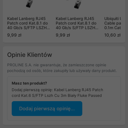
Kabel Lanberg RJ45
Kabel Lanberg RJ45
Ubiquiti Uni
Patch cord Kat.8.1 do
Patch cord Kat.8.1 do
Cable patch
40 Gb/s S/FTP LSZH
40 Gb/s S/FTP LSZH
0.1m Cat6 C
CU 1m Szary Fluke
CU 1m Biały Fluke
Cable-Patc
9,99 zł
9,99 zł
10,60 zł
Passed (PCF8-10CU-
Passed
0100-S)
Opinie Klientów
PROLINE S.A. nie gwarantuje, że zamieszczone opinie
pochodzą od osób, które zakupiły lub używały dany produkt.
Masz ten produkt?
Dodaj pierwszą opinię: Kabel Lanberg RJ45 Patch
cord Kat.6 S/FTP Lszh Cu 3m Biały Fluke Passed
Dodaj pierwszą opinię...