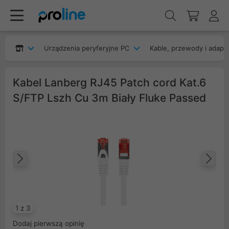
Urządzenia peryferyjne PC
Kable, przewody i adapt
Kabel Lanberg RJ45 Patch cord Kat.6
S/FTP Lszh Cu 3m Biały Fluke Passed
Poprzedni
Na
1 z 3
Dodaj pierwszą opinię