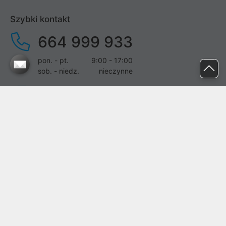
Szybki kontakt
664 999 933
pon. - pt.
9:00 - 17:00
sob. - niedz.
nieczynne
pomoc@proline.pl
Dołącz do nas
Zgłoś błąd na stronie
Proline SA z siedzibą w Mirkowie (55-095), przy ul. Brzozowej 5,
wpisana do rejestru przedsiębiorców Krajowego Rejestru Sądowego
przez Sąd Rejonowy dla Wrocławia-Fabrycznej we Wrocławiu, VI
Wydział Gospodarczy Krajowego Rejestru Sądowego pod nr KRS:
0000282071, NIP: 8951898022, REGON: 020482041, BDO:
000437899. Kapitał zakładowy Spółki wynosi 500000,00 zł i został