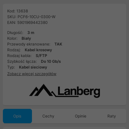
Kod: 13638
SKU: PCF6-10CU-0300-W
EAN: 5901969442380
Długość:
3 m
Kolor:
Biały
Przewody ekranowane:
TAK
Rodzaj:
Kabel krosowy
Rodzaj kabla:
S/FTP
Szybkość łącza:
Do 10 Gb/s
Typ:
Kabel sieciowy
Zobacz więcej szczegółów
Opis
Cechy
Opinie
Raty