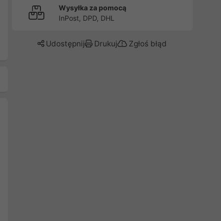
Wysyłka za pomocą
InPost, DPD, DHL
Udostępnij
Drukuj
Zgłoś błąd