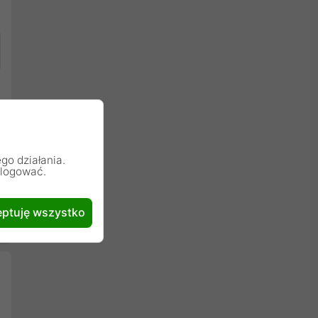
go działania.
alogować.
ptuję wszystko