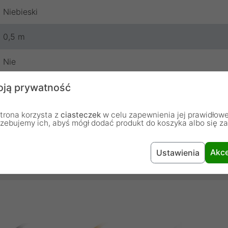
Niebieski
0,5 m
Nie
ją prywatność
Lanberg
24 miesiące
trona korzysta z
ciasteczek
w celu zapewnienia jej prawidłowe
rzebujemy ich, abyś mógł dodać produkt do koszyka albo się z
Akce
Ustawienia