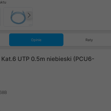
uktu
Następny
Opinie
Raty
 Kat.6 UTP 0.5m niebieski (PCU6-
568B