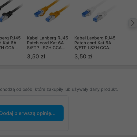
nberg RJ45
Kabel Lanberg RJ45
Kabel Lanberg RJ45
d Kat.6A
Patch cord Kat.6A
Patch cord Kat.6A
ZH CCA
S/FTP LSZH CCA
S/FTP LSZH CCA
rny Fluke
0.25m
0.25m Biały Fluke
3,50 zł
3,50 zł
Pomarańczowy Fluke
Passed
Passed
chodzą od osób, które zakupiły lub używały dany produkt.
Dodaj pierwszą opinię...