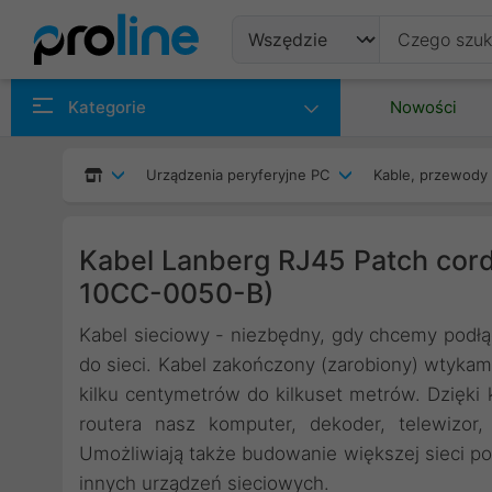
Produkty
Kategorie
Nowości
Producenci
Urządzenia peryferyjne PC
Kable, przewody 
Kategorie
Kabel Lanberg RJ45 Patch cord
10CC-0050-B)
Kabel sieciowy - niezbędny, gdy chcemy pod
do sieci. Kabel zakończony (zarobiony) wtyka
kilku centymetrów do kilkuset metrów. Dzięk
routera nasz komputer, dekoder, telewizor
Umożliwiają także budowanie większej sieci po
innych urządzeń sieciowych.