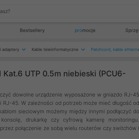
Bestsellery
pro
mocje
Sprzę
i adaptery
Kable teleinformatyczne
 Kat.6 UTP 0.5m niebieski (PCU6-
łączyć dowolne urządzenie wyposażone w gniazdo RJ-4
mi RJ-45. W zależności od potrzeb może mieć długość o
i kablom sieciowym możemy między innymi podłączyć d
, konsolę, drukarkę czy cyfrową kamerę monitoringu
przez połączenie ze sobą wielu routerów czy switchów 