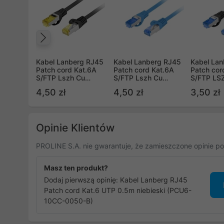
Poprzedni
Kabel Lanberg RJ45
Kabel Lanberg RJ45
Kabel La
Patch cord Kat.6A
Patch cord Kat.6A
Patch cor
S/FTP Lszh Cu
S/FTP Lszh Cu
S/FTP LS
0.25m czarny Fluke
0.25m niebieski Fluke
0.25m Cza
4,50 zł
4,50 zł
3,50 zł
Passed
Passed
Passed
Opinie Klientów
PROLINE S.A. nie gwarantuje, że zamieszczone opinie po
Masz ten produkt?
Dodaj pierwszą opinię: Kabel Lanberg RJ45
Patch cord Kat.6 UTP 0.5m niebieski (PCU6-
10CC-0050-B)