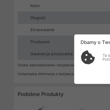
Kolor
Długość
Ekranowanie
Producent
Dbamy o Two
Gwarancja producenta
Ta s
Pot
Osoba odpowiedzialna i bezpieczeństwo
Uniwersalna informacja o bezpieczeństwie
Podobne Produkty