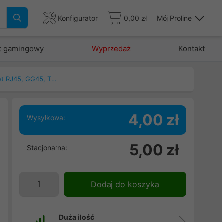
Konfigurator
0,00 zł
Mój Proline
t gamingowy
Wyprzedaż
Kontakt
Patchcord, kable ethernet RJ45, GG45, TERA
4,00 zł
Wysyłkowa:
5,00 zł
Stacjonarna:
5
d
o
Dodaj do koszyka
.
i
Duża ilość