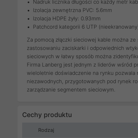
Nadruk licznika długości co każdy metr kab
Izolacja zewnętrzna PVC: 5.6mm
Izolacja HDPE żyły: 0.93mm
Patchcord kategorii 6 UTP (nieekranowany
Za pomocą
złączki sieciowej
kable można ze s
zastosowaniu
zaciskarki
i odpowiednich
wtyk
sieciowych
w łatwy sposób można zidentyfik
Firma Lanberg jest jednym z liderów wśród 
wieloletnie doświadczenie na rynku pozwala
niezawodnych, przygotowanych pod rynek roz
zarządzanie segmentem sieciowym.
Cechy produktu
Rodzaj