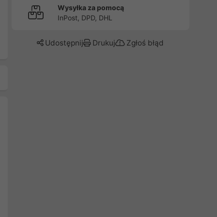
Wysyłka za pomocą
InPost, DPD, DHL
Udostępnij
Drukuj
Zgłoś błąd