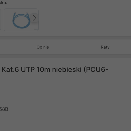
uktu
Następny
Opinie
Raty
 Kat.6 UTP 10m niebieski (PCU6-
568B