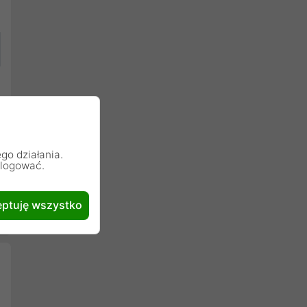
go działania.
alogować.
ptuję wszystko