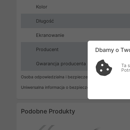
Kolor
Długość
Ekranowanie
Producent
Dbamy o Two
Gwarancja producenta
Ta s
Pot
Osoba odpowiedzialna i bezpieczeństwo
Uniwersalna informacja o bezpieczeństwie
Podobne Produkty