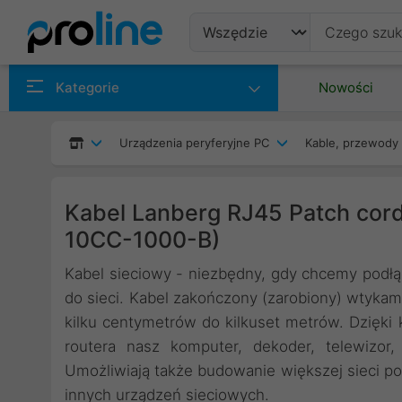
Produkty
Kategorie
Nowości
Producenci
Urządzenia peryferyjne PC
Kable, przewody 
Kategorie
Kabel Lanberg RJ45 Patch cord
10CC-1000-B)
Kabel sieciowy - niezbędny, gdy chcemy pod
do sieci. Kabel zakończony (zarobiony) wtyka
kilku centymetrów do kilkuset metrów. Dzięk
routera nasz komputer, dekoder, telewizor
Umożliwiają także budowanie większej sieci po
innych urządzeń sieciowych.