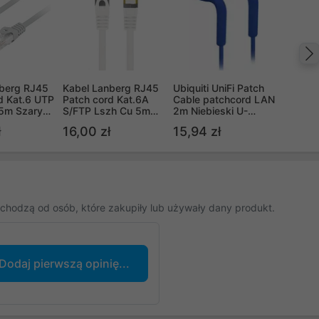
nberg RJ45
Kabel Lanberg RJ45
Ubiquiti UniFi Patch
d Kat.6 UTP
Patch cord Kat.6A
Cable patchcord LAN
5m Szary
S/FTP Lszh Cu 5m
2m Niebieski U-
ssed (PCU6-
Biały Fluke Passed
Cable-Patch-2M-
ł
16,00 zł
15,94 zł
0-S)
RJ45-BL
chodzą od osób, które zakupiły lub używały dany produkt.
Dodaj pierwszą opinię...