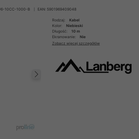
U6-10CC-1000-B
EAN: 5901969409048
Rodzaj:
Kabel
Kolor:
Niebieski
Długość:
10 m
Ekranowanie:
Nie
Zobacz więcej szczegółów
Następny