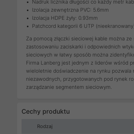
Nadruk licznika długości co każdy metr kab
Izolacja zewnętrzna PVC: 5.6mm
Izolacja HDPE żyły: 0.93mm
Patchcord kategorii 6 UTP (nieekranowany
Za pomocą
złączki sieciowej
kable można ze s
zastosowaniu
zaciskarki
i odpowiednich
wtyk
sieciowych
w łatwy sposób można zidentyfik
Firma Lanberg jest jednym z liderów wśród 
wieloletnie doświadczenie na rynku pozwala
niezawodnych, przygotowanych pod rynek roz
zarządzanie segmentem sieciowym.
Cechy produktu
Rodzaj