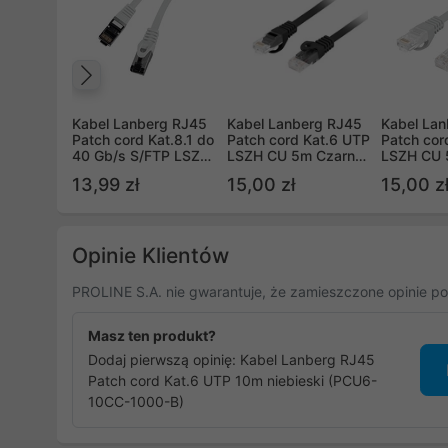
Poprzedni
Kabel Lanberg RJ45
Kabel Lanberg RJ45
Kabel La
Patch cord Kat.8.1 do
Patch cord Kat.6 UTP
Patch cor
40 Gb/s S/FTP LSZH
LSZH CU 5m Czarny
LSZH CU 
CU 1,5m Szary Fluke
Fluke Passed (PCU6-
Fluke Pa
13,99 zł
15,00 zł
15,00 z
Passed (PCF8-10CU-
10CU-0500-BK)
10CU-050
0150-S)
Opinie Klientów
PROLINE S.A. nie gwarantuje, że zamieszczone opinie po
Masz ten produkt?
Dodaj pierwszą opinię: Kabel Lanberg RJ45
Patch cord Kat.6 UTP 10m niebieski (PCU6-
10CC-1000-B)