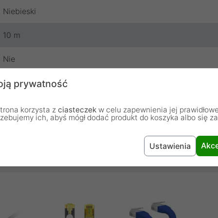
Niebieski
10 m
Nie
ją prywatność
Lanberg
24 miesiące
trona korzysta z
ciasteczek
w celu zapewnienia jej prawidłowe
rzebujemy ich, abyś mógł dodać produkt do koszyka albo się z
Akce
Ustawienia