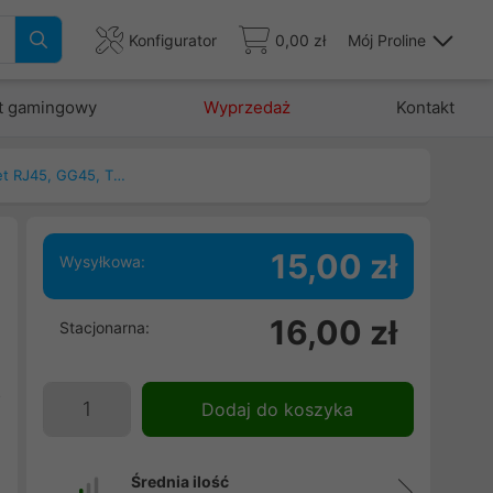
Konfigurator
0,00 zł
Mój Proline
t gamingowy
Wyprzedaż
Kontakt
Patchcord, kable ethernet RJ45, GG45, TERA
15,00 zł
Wysyłkowa:
16,00 zł
Stacjonarna:
5
d
o
Dodaj do koszyka
.
i
Średnia ilość