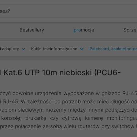
Bestsellery
pro
mocje
Sprzę
i adaptery
Kable teleinformatyczne
 Kat.6 UTP 10m niebieski (PCU6-
łączyć dowolne urządzenie wyposażone w gniazdo RJ-4
mi RJ-45. W zależności od potrzeb może mieć długość o
i kablom sieciowym możemy między innymi podłączyć d
, konsolę, drukarkę czy cyfrową kamerę monitoringu
przez połączenie ze sobą wielu routerów czy switchów 