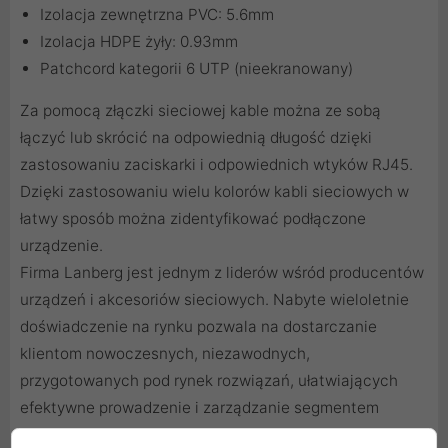
Izolacja zewnętrzna PVC: 5.6mm
Izolacja HDPE żyły: 0.93mm
Patchcord kategorii 6 UTP (nieekranowany)
Za pomocą
złączki sieciowej
kable można ze sobą
łączyć lub skrócić na odpowiednią długość dzięki
zastosowaniu
zaciskarki
i odpowiednich
wtyków RJ45
.
Dzięki zastosowaniu
wielu kolorów kabli sieciowych
w
łatwy sposób można zidentyfikować podłączone
urządzenie.
Firma Lanberg jest jednym z liderów wśród producentów
urządzeń i akcesoriów sieciowych. Nabyte wieloletnie
doświadczenie na rynku pozwala na dostarczanie
klientom nowoczesnych, niezawodnych,
przygotowanych pod rynek rozwiązań, ułatwiających
efektywne prowadzenie i zarządzanie segmentem
sieciowym.