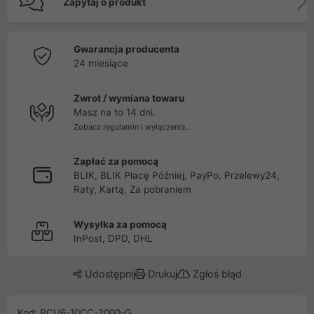
Zapytaj o produkt
Gwarancja producenta
24 miesiące
Zwrot / wymiana towaru
Masz na to 14 dni.
Zobacz regulamin i wyłączenia...
Zapłać za pomocą
BLIK, BLIK Płacę Później, PayPo, Przelewy24,
Raty, Kartą, Za pobraniem
Wysyłka za pomocą
InPost, DPD, DHL
Udostępnij
Drukuj
Zgłoś błąd
Kod: PCU6-10CC-2000-G