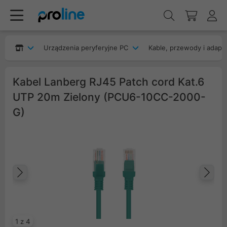
Urządzenia peryferyjne PC
Kable, przewody i adapt
Kabel Lanberg RJ45 Patch cord Kat.6
UTP 20m Zielony (PCU6-10CC-2000-
G)
Poprzedni
Na
1 z 4