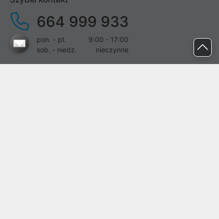
664 999 933
pon. - pt.
9:00 - 17:00
sob. - niedz.
nieczynne
pomoc@proline.pl
Dołącz do nas
Zgłoś błąd na stronie
Proline SA z siedzibą w Mirkowie (55-095), przy ul. Brzozowej 5,
wpisana do rejestru przedsiębiorców Krajowego Rejestru Sądowego
przez Sąd Rejonowy dla Wrocławia-Fabrycznej we Wrocławiu, VI
Wydział Gospodarczy Krajowego Rejestru Sądowego pod nr KRS:
0000282071, NIP: 8951898022, REGON: 020482041, BDO:
000437899. Kapitał zakładowy Spółki wynosi 500000,00 zł i został
on opłacony w całości.