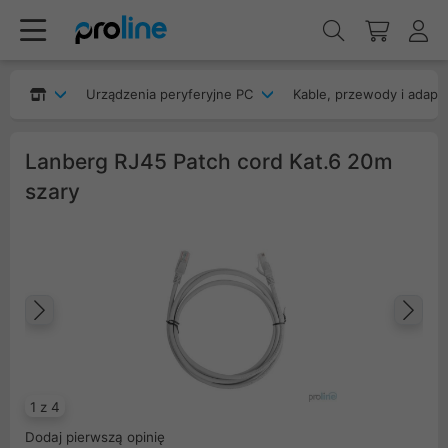
Urządzenia peryferyjne PC
Kable, przewody i adapt
Lanberg RJ45 Patch cord Kat.6 20m
szary
Poprzedni
Na
1 z 4
Dodaj pierwszą opinię