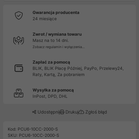
Gwarancja producenta
24 miesiące
Zwrot / wymiana towaru
Masz na to 14 dni.
Zobacz regulamin i wyłączenia...
Zapłać za pomocą
BLIK, BLIK Płacę Później, PayPo, Przelewy24,
Raty, Kartą, Za pobraniem
Wysyłka za pomocą
InPost, DPD, DHL
Udostępnij
Drukuj
Zgłoś błąd
Kod: PCU6-10CC-2000-S
SKU: PCU6-10CC-2000-S