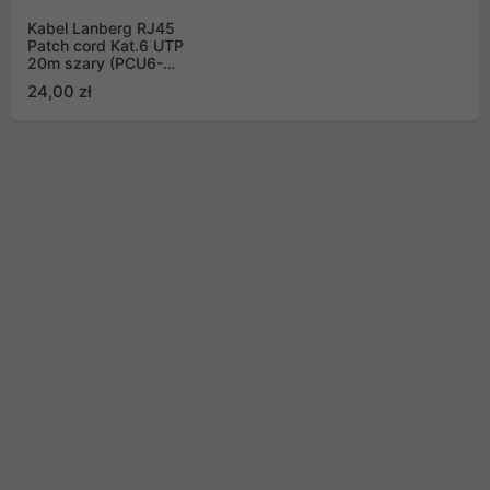
Kabel Lanberg RJ45
Patch cord Kat.6 UTP
20m szary (PCU6-
10CC-2000-S)
24,00 zł