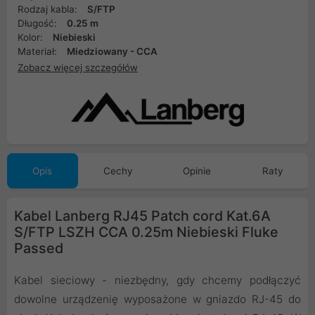
Rodzaj kabla:
S/FTP
Długość:
0.25 m
Kolor:
Niebieski
Materiał:
Miedziowany - CCA
Zobacz więcej szczegółów
Opis
Cechy
Opinie
Raty
Kabel Lanberg RJ45 Patch cord Kat.6A
S/FTP LSZH CCA 0.25m Niebieski Fluke
Passed
Kabel sieciowy - niezbędny, gdy chcemy podłączyć
dowolne urządzenię wyposażone w gniazdo RJ-45 do