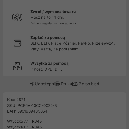
Zwrot / wymiana towaru
Masz na to 14 dni.
Zobacz regulamin i wyłączenia...
Zapłać za pomocą
BLIK, BLIK Płacę Później, PayPo, Przelewy24,
Raty, Kartą, Za pobraniem
Wysyłka za pomocą
InPost, DPD, DHL
Udostępnij
Drukuj
Zgłoś błąd
Kod: 2874
SKU: PCF6A-10CC-0025-B
EAN: 5901969435054
Wtyczka A:
RJ45
Wtyczka B:
RJ45