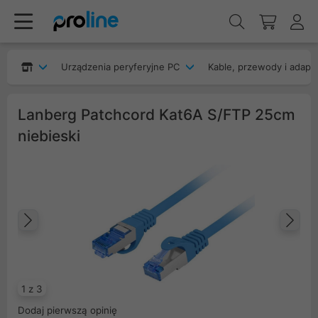
Urządzenia peryferyjne PC
Kable, przewody i adapt
Lanberg Patchcord Kat6A S/FTP 25cm
niebieski
Poprzedni
Na
1 z 3
Dodaj pierwszą opinię