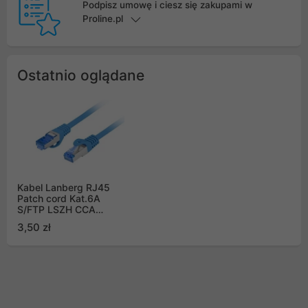
Podpisz umowę i ciesz się zakupami w
Proline.pl
Ostatnio oglądane
Kabel Lanberg RJ45
Patch cord Kat.6A
S/FTP LSZH CCA
0.25m Niebieski Fluke
3,50 zł
Passed