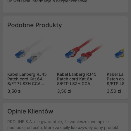
Uniwersalna informacja o bezpieczeństwie
Podobne Produkty
Kabel Lanberg RJ45
Kabel Lanberg RJ45
Kabel Lanbe
Patch cord Kat.6A
Patch cord Kat.6A
Patch cord 
S/FTP LSZH CCA
S/FTP LSZH CCA
S/FTP LSZH
0.25m Biały Fluke
0.25m Czerwony Fluke
0.25m Żółty
3,50 zł
3,50 zł
3,50 zł
Passed
Passed
Passed
Opinie Klientów
PROLINE S.A. nie gwarantuje, że zamieszczone opinie
pochodzą od osób, które zakupiły lub używały dany produkt.