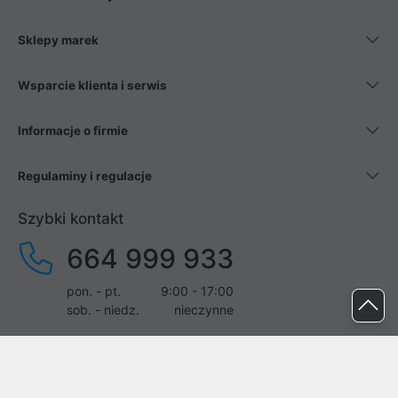
Sklepy marek
Wsparcie klienta i serwis
Informacje o firmie
Regulaminy i regulacje
Szybki kontakt
664 999 933
pon. - pt.
9:00 - 17:00
sob. - niedz.
nieczynne
pomoc@proline.pl
Dołącz do nas