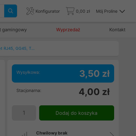
Konfigurator
0,00 zł
Mój Proline
t gamingowy
Wyprzedaż
Kontakt
Patchcord, kable ethernet RJ45, GG45, TERA
3,50 zł
Wysyłkowa:
5
4,00 zł
Stacjonarna:
d
o
.
Dodaj do koszyka
i
Chwilowy brak