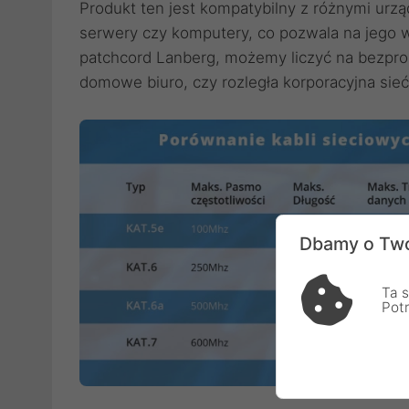
Produkt ten jest kompatybilny z różnymi urząd
serwery czy komputery, co pozwala na jego 
patchcord Lanberg, możemy liczyć na bezprob
domowe biuro, czy rozległa korporacyjna sieć
Dbamy o Two
Ta s
Pot