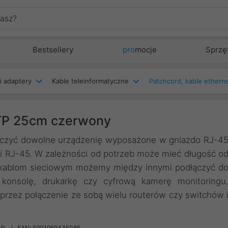
Bestsellery
pro
mocje
Sprzę
i adaptery
Kable teleinformatyczne
FTP 25cm czerwony
łączyć dowolne urządzenię wyposażone w gniazdo RJ-4
mi RJ-45. W zależności od potrzeb może mieć długość o
i kablom sieciowym możemy między innymi podłączyć d
, konsolę, drukarkę czy cyfrową kamerę monitoringu
przez połączenie ze sobą wielu routerów czy switchów 
-R
EAN: 5901969435085