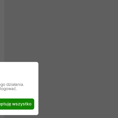
go działania.
alogować.
ptuję wszystko