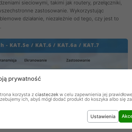
zeniami sieciowymi, takimi jak routery, przełączniki,
wszechstronne zastosowanie. Wykorzystując
lemowe działanie, niezależnie od tego, czy jest to
.
ją prywatność
trona korzysta z
ciasteczek
w celu zapewnienia jej prawidłowe
rzebujemy ich, abyś mógł dodać produkt do koszyka albo się z
Akce
Ustawienia