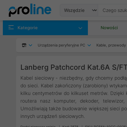
Produkty
Kategorie
Nowości
Producenci
Urządzenia peryferyjne PC
Kable, przewody 
Kategorie
Lanberg Patchcord Kat.6A S/
Kabel sieciowy - niezbędny, gdy chcemy pod
do sieci. Kabel zakończony (zarobiony) wtyka
kilku centymetrów do kilkuset metrów. Dzięk
routera nasz komputer, dekoder, telewizor
Umożliwiają także budowanie większej sieci po
innych urządzeń sieciowych.
Dodaj pierwszą opinię
Kod: 2878
SKU: PCF6A-10CC-0025