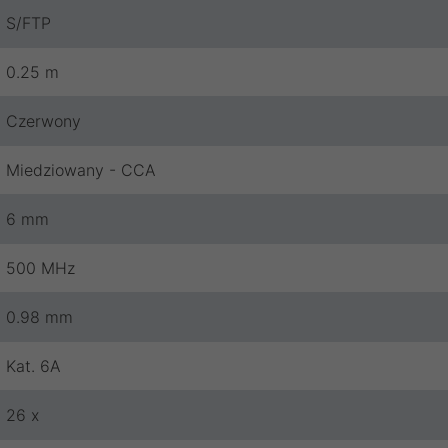
S/FTP
0.25 m
Czerwony
Miedziowany - CCA
6 mm
500 MHz
0.98 mm
Kat. 6A
26 x