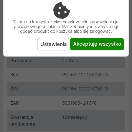
Kategoria
6A
teleinformatyczna
Ta strona korzysta z
ciasteczek
w celu zapewnienia jej
prawidłowego działania. Potrzebujemy ich, abyś mógł
dodać produkt do koszyka albo się zalogować.
Rodzaj ekranowania
S/FTP
Akceptuję wszystko
Ustawienia
Materiał
Miedziowany
Producent
Lanberg
Kod
PCF6A-10CC-0050-O
SKU
PCF6A-10CC-0050-O
EAN
5901969424676
Gwarancja
12 miesięcy
producenta