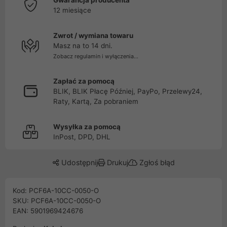
Gwarancja producenta
12 miesiące
Zwrot / wymiana towaru
Masz na to 14 dni.
Zobacz regulamin i wyłączenia...
Zapłać za pomocą
BLIK, BLIK Płacę Później, PayPo, Przelewy24,
Raty, Kartą, Za pobraniem
Wysyłka za pomocą
InPost, DPD, DHL
Udostępnij
Drukuj
Zgłoś błąd
Kod: PCF6A-10CC-0050-O
SKU: PCF6A-10CC-0050-O
EAN: 5901969424676