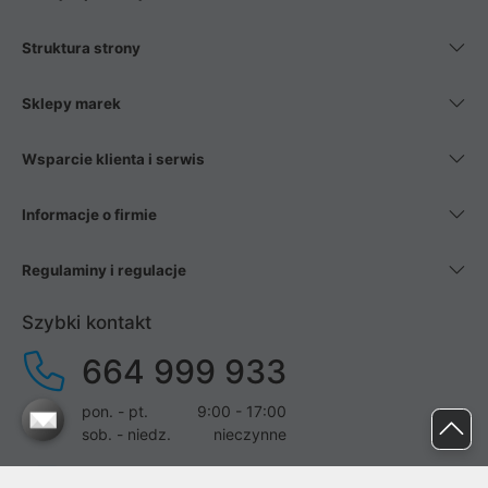
Struktura strony
Sklepy marek
Wsparcie klienta i serwis
Informacje o firmie
Regulaminy i regulacje
Szybki kontakt
664 999 933
pon. - pt.
9:00 - 17:00
sob. - niedz.
nieczynne
pomoc@proline.pl