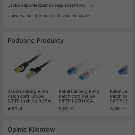
Osoba odpowiedzialna i bezpieczeństwo
Uniwersalna informacja o bezpieczeństwie
Podobne Produkty
Kabel Lanberg RJ45
Kabel Lanberg RJ45
Kabel Lanbe
Patch cord Kat.6A
Patch cord Kat.6A
Patch cord 
S/FTP Lszh Cu 0.25m
S/FTP LSZH CCA
S/FTP LSZH
czarny Fluke Passed
0.25m Biały Fluke
0.25m Czer
4,50 zł
3,50 zł
3,50 zł
Passed
Passed
Opinie Klientów