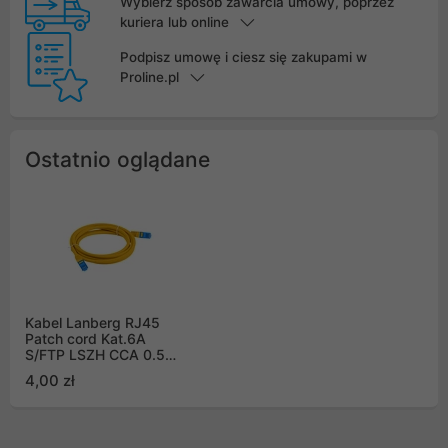
Wybierz sposób zawarcia umowy, poprzez
kuriera lub online
Podpisz umowę i ciesz się zakupami w
Proline.pl
Ostatnio oglądane
Kabel Lanberg RJ45
Patch cord Kat.6A
S/FTP LSZH CCA 0.5m
Pomarańczowy Fluke
4,00 zł
Passed