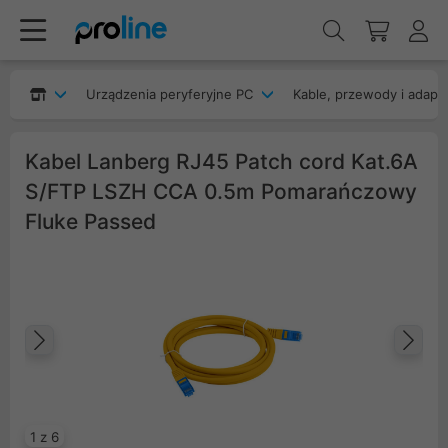
Urządzenia peryferyjne PC
Kable, przewody i adapt
Kabel Lanberg RJ45 Patch cord Kat.6A
S/FTP LSZH CCA 0.5m Pomarańczowy
Fluke Passed
Poprzedni
Na
1 z 6