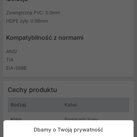
Zewnętrzna PVC: 5.0mm
HDPE żyły: 0.98mm
Kompatybilność z normami
ANSI
TIA
EIA-568B
Cechy produktu
Rodzaj
Kabel
Kolor
Pomarańczowy
Dbamy o Twoją prywatność
Długość przewodu
0.5 m