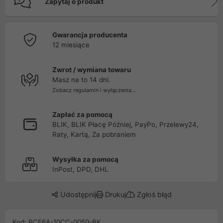
Zapytaj o produkt
Gwarancja producenta
12 miesiące
Zwrot / wymiana towaru
Masz na to 14 dni.
Zobacz regulamin i wyłączenia...
Zapłać za pomocą
BLIK, BLIK Płacę Później, PayPo, Przelewy24,
Raty, Kartą, Za pobraniem
Wysyłka za pomocą
InPost, DPD, DHL
Udostępnij
Drukuj
Zgłoś błąd
Kod: PCF6A-10CC-0050-BK