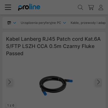
Urządzenia peryferyjne PC
Kable, przewody i adapt
Kabel Lanberg RJ45 Patch cord Kat.6A
S/FTP LSZH CCA 0.5m Czarny Fluke
Passed
Poprzedni
Na
1 z 6