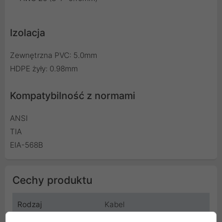
Izolacja
Zewnętrzna PVC: 5.0mm
HDPE żyły: 0.98mm
Kompatybilność z normami
ANSI
TIA
EIA-568B
Cechy produktu
Rodzaj
Kabel