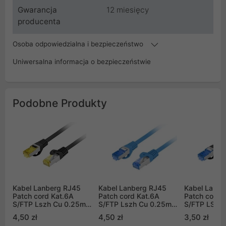
Gwarancja
12 miesięcy
producenta
Osoba odpowiedzialna i bezpieczeństwo
Uniwersalna informacja o bezpieczeństwie
Podobne Produkty
Kabel Lanberg RJ45
Kabel Lanberg RJ45
Kabel Lanbe
Patch cord Kat.6A
Patch cord Kat.6A
Patch cord 
S/FTP Lszh Cu 0.25m
S/FTP Lszh Cu 0.25m
S/FTP LSZH
czarny Fluke Passed
niebieski Fluke Passed
0.25m Czarn
4,50 zł
4,50 zł
3,50 zł
Passed