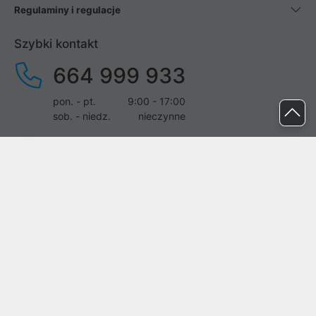
Regulaminy i regulacje
Szybki kontakt
664 999 933
pon. - pt.
9:00 - 17:00
sob. - niedz.
nieczynne
pomoc@proline.pl
Dołącz do nas
Zgłoś błąd na stronie
Proline SA z siedzibą w Mirkowie (55-095), przy ul. Brzozowej 5,
wpisana do rejestru przedsiębiorców Krajowego Rejestru Sądowego
przez Sąd Rejonowy dla Wrocławia-Fabrycznej we Wrocławiu, VI
Wydział Gospodarczy Krajowego Rejestru Sądowego pod nr KRS:
0000282071, NIP: 8951898022, REGON: 020482041, BDO: