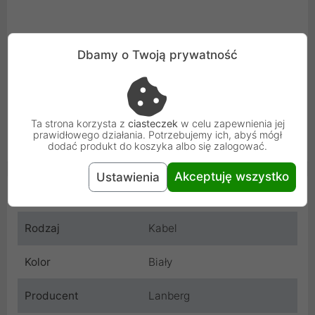
Dbamy o Twoją prywatność
Ta strona korzysta z
ciasteczek
w celu zapewnienia jej
prawidłowego działania. Potrzebujemy ich, abyś mógł
dodać produkt do koszyka albo się zalogować.
Akceptuję wszystko
Ustawienia
Cechy produktu
Rodzaj
Kabel
Kolor
Biały
Producent
Lanberg