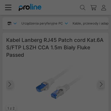
Urządzenia peryferyjne PC
Kable, przewody i adapt
Kabel Lanberg RJ45 Patch cord Kat.6A
S/FTP LSZH CCA 1.5m Biały Fluke
Passed
Poprzedni
Na
1 z 2