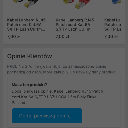
Kabel Lanberg RJ45
Kabel Lanberg RJ45
Kabel Lanbe
Patch cord Kat.6A
Patch cord Kat.6A
Patch cord 
S/FTP Lszh Cu 1m
S/FTP Lszh Cu 1m
S/FTP Lszh 
czarny Fluke Passed
czerwony Fluke Passed
Fluke Passe
7,00 zł
7,00 zł
7,00 zł
Opinie Klientów
PROLINE S.A. nie gwarantuje, że zamieszczone opinie
pochodzą od osób, które zakupiły lub używały dany produkt.
Masz ten produkt?
Dodaj pierwszą opinię: Kabel Lanberg RJ45 Patch
cord Kat.6A S/FTP LSZH CCA 1.5m Biały Fluke
Passed
Dodaj pierwszą opinię...