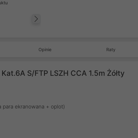
uktu
Następny
Opinie
Raty
 Kat.6A S/FTP LSZH CCA 1.5m Żółty
a para ekranowana + oplot)