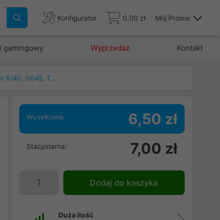
Konfigurator
0,00 zł
Mój Proline
t gamingowy
Wyprzedaż
Kontakt
Patchcord, kable ethernet RJ45, GG45, TERA
6,50 zł
Wysyłkowa:
7,00 zł
Stacjonarna:
,
i
a
Dodaj do koszyka
,
ę
Duża ilość