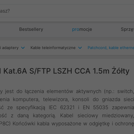
Bestsellery
pro
mocje
Sprzę
i adaptery
Kable teleinformatyczne
d Kat.6A S/FTP LSZH CCA 1.5m Żółty
y jest do łączenia elementów aktywnych (np.: switch
enia komputera, telewizora, konsoli do gniazda siec
ść ze specyfikacją IEC 62321 i EN 55035 zapewni
ość z daną kategorią. Kabel sieciowy miedziowany
8P8C) Końcówki kabla wyposażone w odgiętkę i ochron