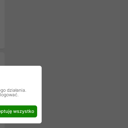
go działania.
alogować.
ptuję wszystko