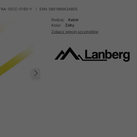
F6A-10CC-0150-Y
EAN: 5901969424805
Rodzaj:
Kabel
Kolor:
Żółty
Zobacz więcej szczegółów
Następny