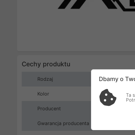
Cechy produktu
Dbamy o Two
Rodzaj
Kolor
Ta s
Pot
Producent
Gwarancja producenta