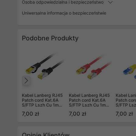
Osoba odpowiedzialna i bezpieczeństwo
Uniwersalna informacja o bezpieczeństwie
Podobne Produkty
Poprzedni
Kabel Lanberg RJ45
Kabel Lanberg RJ45
Kabel La
Patch cord Kat.6A
Patch cord Kat.6A
Patch cor
S/FTP Lszh Cu 1m
S/FTP Lszh Cu 1m
S/FTP Ls
czarny Fluke Passed
czerwony Fluke
Żółty Flu
7,00 zł
7,00 zł
7,00 zł
Passed
Opinie Klientów