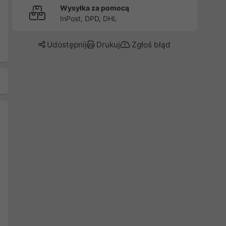
Wysyłka za pomocą
InPost, DPD, DHL
Udostępnij
Drukuj
Zgłoś błąd