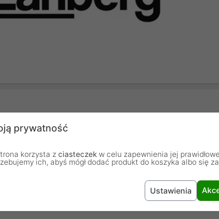
ją prywatność
Kabel
Żółty
trona korzysta z
ciasteczek
w celu zapewnienia jej prawidłowe
rzebujemy ich, abyś mógł dodać produkt do koszyka albo się z
Lanberg
Akce
Ustawienia
12 miesięcy