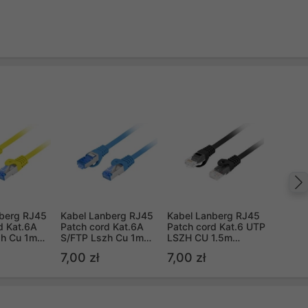
nberg RJ45
Kabel Lanberg RJ45
Kabel Lanberg RJ45
d Kat.6A
Patch cord Kat.6A
Patch cord Kat.6 UTP
zh Cu 1m
S/FTP Lszh Cu 1m
LSZH CU 1.5m
ke Passed
niebieski Fluke
Czarny Fluke Passed
7,00 zł
7,00 zł
Passed
(PCU6-10CU-0150-
BK)