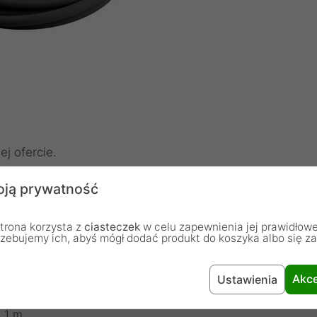
j ofercie.
ją prywatność
trona korzysta z
ciasteczek
w celu zapewnienia jej prawidłowe
rzebujemy ich, abyś mógł dodać produkt do koszyka albo się z
Kabel
Akce
Czarny
Ustawienia
1 m