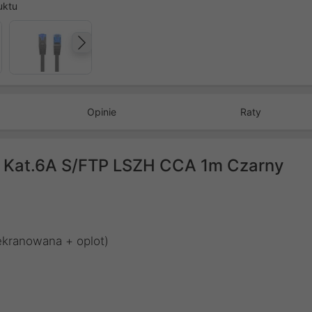
uktu
Następny
Opinie
Raty
d Kat.6A S/FTP LSZH CCA 1m Czarny
ekranowana + oplot)