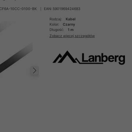
PCF6A-10CC-0100-BK
EAN: 5901969424683
Rodzaj:
Kabel
Kolor:
Czarny
Długość:
1 m
Zobacz więcej szczegółów
Następny