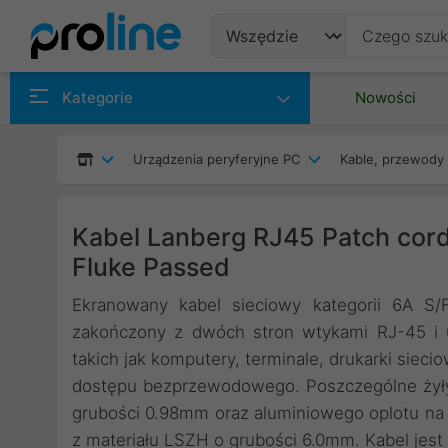
Produkty
Kategorie
Nowości
Producenci
Urządzenia peryferyjne PC
Kable, przewody 
Kategorie
Kabel Lanberg RJ45 Patch cor
Fluke Passed
Ekranowany kabel sieciowy kategorii 6A S/
zakończony z dwóch stron wtykami RJ-45 i 
takich jak komputery, terminale, drukarki sieci
dostępu bezprzewodowego. Poszczególne żyły 
grubości 0.98mm oraz aluminiowego oplotu na 
z materiału LSZH o grubości 6.0mm. Kabel jes