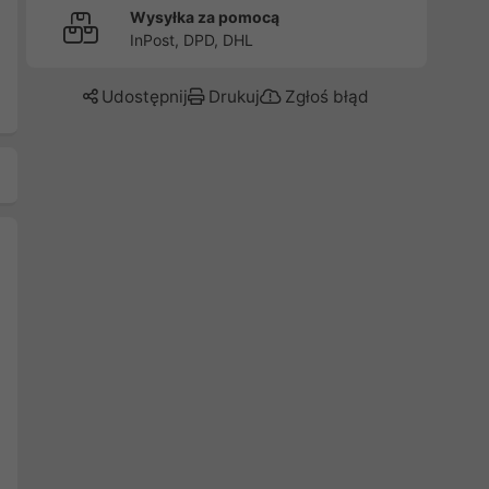
Wysyłka za pomocą
InPost, DPD, DHL
Udostępnij
Drukuj
Zgłoś błąd