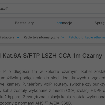
Bestsellery
pro
mocje
Sprzę
i adaptery
Kable teleinformatyczne
d Kat.6A S/FTP LSZH CCA 1m Czarny
FTP o długości 1m w kolorze czarnym. Kabel zosta
umożliwia podłączenie do sieci dodatkowych urządze
owe, kamery IP, telefony VoIP, routery, switche czy punkt
kabla zostały wykonane z miedzi CCA, izolacji HDPE 
każdą parę. Zewnętrzna izolacja kabla została wykonan
t zgodny z normami ANSI/TIA/EIA-568B.