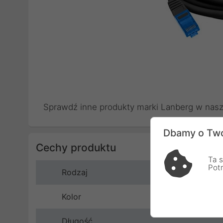
Sprawdź inne produkty marki
Lanberg
w nasze
Dbamy o Two
Cechy produktu
Ta s
Pot
Rodzaj
Kolor
Długość