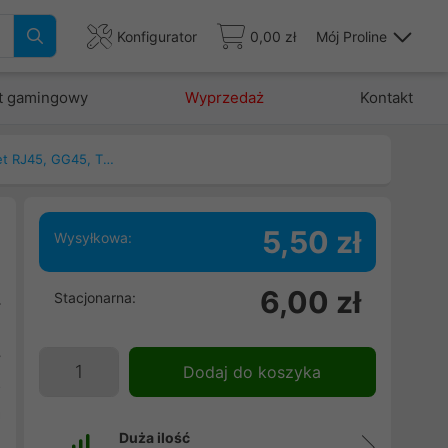
Konfigurator
0,00 zł
Mój Proline
t gamingowy
Wyprzedaż
Kontakt
Patchcord, kable ethernet RJ45, GG45, TERA
5,50 zł
Wysyłkowa:
6,00 zł
Stacjonarna:
ł
ń
y
Dodaj do koszyka
o
a
Duża ilość