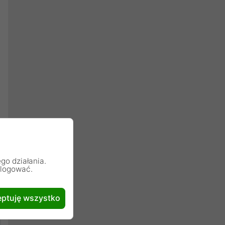
go działania.
alogować.
ptuję wszystko