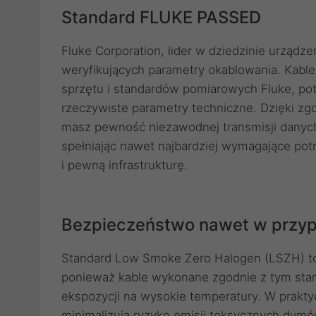
Standard FLUKE PASSED
Fluke Corporation, lider w dziedzinie urząd
weryfikujących parametry okablowania. Kable
sprzętu i standardów pomiarowych Fluke, po
rzeczywiste parametry techniczne. Dzięki zgo
masz pewność niezawodnej transmisji danych,
spełniając nawet najbardziej wymagające potr
i pewną infrastrukturę.
Bezpieczeństwo nawet w przy
Standard Low Smoke Zero Halogen (LSZH) t
ponieważ kable wykonane zgodnie z tym sta
ekspozycji na wysokie temperatury. W prakt
minimalizują ryzyko emisji toksycznych dym