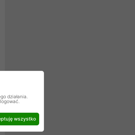
go działania.
alogować.
ptuję wszystko