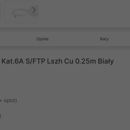
Następny
Opinie
Raty
 Kat.6A S/FTP Lszh Cu 0.25m Biały
 oplot)​
​