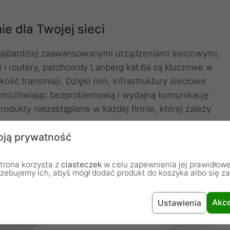
e dla Twojej sieci
najbardziej zaawansowanymi urządzeniami sieciowymi,
ki i routery, patchcordy Lanberg kat.6a są kluczowe w
ść transmisji. Dzięki nim, infrastruktury sieciowe
umożliwiając bezproblemową i wydajną komunikację
rodukty niezastąpione w każdej firmie, której zależy
ją prywatność
trona korzysta z
ciasteczek
w celu zapewnienia jej prawidłowe
rzebujemy ich, abyś mógł dodać produkt do koszyka albo się z
Akce
Ustawienia