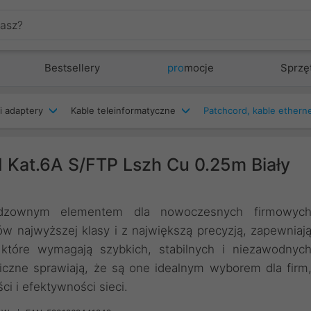
Bestsellery
pro
mocje
Sprzę
i adaptery
Kable teleinformatyczne
 Kat.6A S/FTP Lszh Cu 0.25m Biały
eodzownym elementem dla nowoczesnych firmowyc
ów najwyższej klasy i z największą precyzją, zapewniaj
tóre wymagają szybkich, stabilnych i niezawodnyc
czne sprawiają, że są one idealnym wyborem dla firm
i i efektywności sieci.