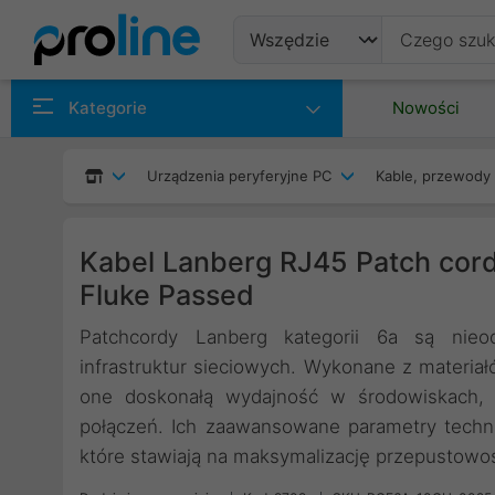
Produkty
Kategorie
Nowości
Producenci
Urządzenia peryferyjne PC
Kable, przewody 
Kategorie
Kabel Lanberg RJ45 Patch cord
Fluke Passed
Patchcordy Lanberg kategorii 6a są ni
infrastruktur sieciowych. Wykonane z materiał
one doskonałą wydajność w środowiskach, k
połączeń. Ich zaawansowane parametry techni
które stawiają na maksymalizację przepustowośc