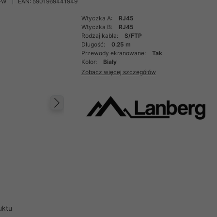
-W
EAN: 5901969441949
Wtyczka A:
RJ45
Wtyczka B:
RJ45
Rodzaj kabla:
S/FTP
Długość:
0.25 m
Przewody ekranowane:
Tak
Kolor:
Biały
Zobacz więcej szczegółów
Następny
uktu