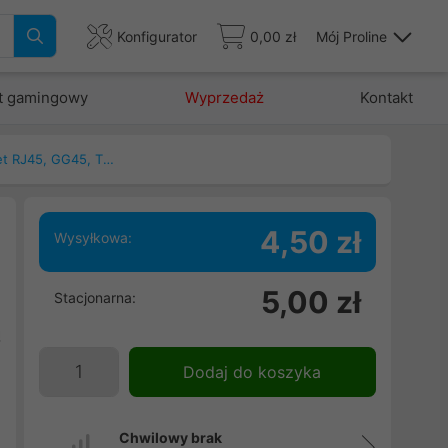
Konfigurator
0,00 zł
Mój Proline
t gamingowy
Wyprzedaż
Kontakt
Patchcord, kable ethernet RJ45, GG45, TERA
4,50 zł
Wysyłkowa:
5,00 zł
Stacjonarna:
h
ą
h
Dodaj do koszyka
,
Chwilowy brak