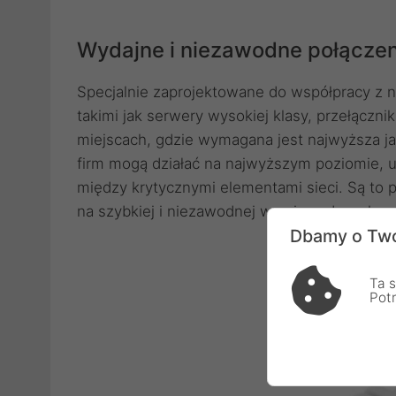
Wydajne i niezawodne połączeni
Specjalnie zaprojektowane do współpracy z 
takimi jak serwery wysokiej klasy, przełączni
miejscach, gdzie wymagana jest najwyższa jako
firm mogą działać na najwyższym poziomie, 
między krytycznymi elementami sieci. Są to p
na szybkiej i niezawodnej wymiany danych.
Dbamy o Two
Ta s
Pot