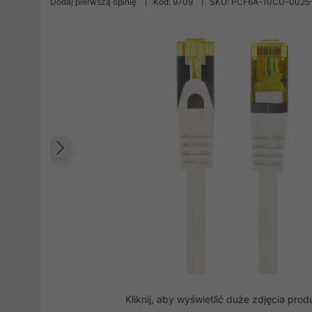
Dodaj pierwszą opinię
Kod: 9709
SKU: PCF6A-10CU-0025
Poprzedni
Kliknij, aby wyświetlić duże zdjęcia prod