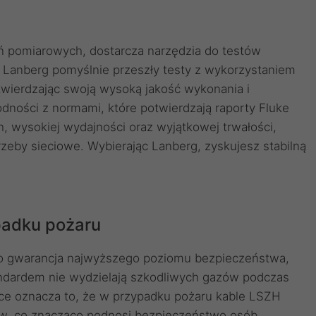
zeń pomiarowych, dostarcza narzędzia do testów
 Lanberg pomyślnie przeszły testy z wykorzystaniem
twierdzając swoją wysoką jakość wykonania i
dności z normami, które potwierdzają raporty Fluke
 wysokiej wydajności oraz wyjątkowej trwałości,
zeby sieciowe. Wybierając Lanberg, zyskujesz stabilną
padku pożaru
o gwarancja najwyższego poziomu bezpieczeństwa,
ndardem nie wydzielają szkodliwych gazów podczas
yce oznacza to, że w przypadku pożaru kable LSZH
ów, co znacząco podnosi bezpieczeństwo osób