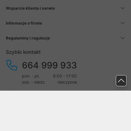
Wsparcie klienta i serwis
Informacje o firmie
Regulaminy i regulacje
Szybki kontakt
664 999 933
pon. - pt.
9:00 - 17:00
sob. - niedz.
nieczynne
pomoc@proline.pl
Dołącz do nas