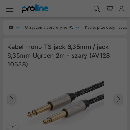
Urządzenia peryferyjne PC
Kable, przewody i adapt
Kabel mono TS jack 6,35mm / jack
6,35mm Ugreen 2m - szary (AV128
10638)
Poprzedni
Na
1 z 1