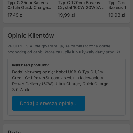
Typ-C 25cm Baseus
Typ-C 120cm Baseus
Typ-C do T
Cafule Quick Charge
Crystal 100W 20V/5A -
Baseus Tung
66W z obsługą
czarny (CAJY000401)
100W - czar
17,49 zł
19,99 zł
19,98 zł
szybkiego ładowania -
(CATWJ-01)
czarny (CAKF000001)
Opinie Klientów
PROLINE S.A. nie gwarantuje, że zamieszczone opinie
pochodzą od osób, które zakupiły lub używały dany produkt.
Masz ten produkt?
Dodaj pierwszą opinię: Kabel USB-C Typ C 1,2m
Green Cell PowerStream z szybkim ładowaniem
Power Delivery (60W), Ultra Charge, Quick Charge
3.0 White
Dodaj pierwszą opinię...
Raty