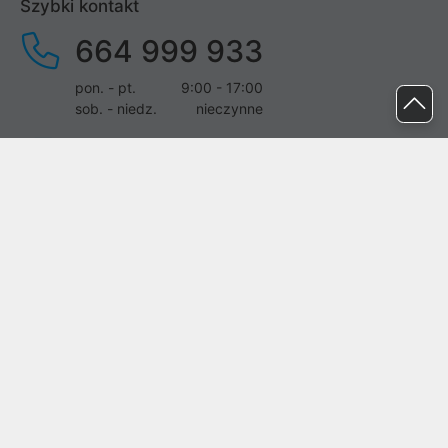
Szybki kontakt
664 999 933
pon. - pt.
9:00 - 17:00
sob. - niedz.
nieczynne
pomoc@proline.pl
Dołącz do nas
Zgłoś błąd na stronie
Proline SA z siedzibą w Mirkowie (55-095), przy ul. Brzozowej 5,
wpisana do rejestru przedsiębiorców Krajowego Rejestru Sądowego
przez Sąd Rejonowy dla Wrocławia-Fabrycznej we Wrocławiu, VI
Wydział Gospodarczy Krajowego Rejestru Sądowego pod nr KRS:
0000282071, NIP: 8951898022, REGON: 020482041, BDO:
000437899. Kapitał zakładowy Spółki wynosi 500000,00 zł i został
on opłacony w całości.