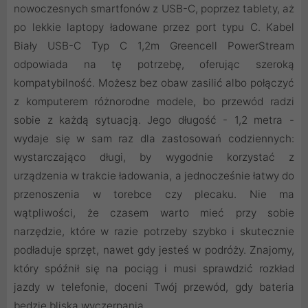
nowoczesnych smartfonów z USB-C, poprzez tablety, aż
po lekkie laptopy ładowane przez port typu C. Kabel
Biały USB-C Typ C 1,2m Greencell PowerStream
odpowiada na tę potrzebę, oferując szeroką
kompatybilność. Możesz bez obaw zasilić albo połączyć
z komputerem różnorodne modele, bo przewód radzi
sobie z każdą sytuacją. Jego długość - 1,2 metra -
wydaje się w sam raz dla zastosowań codziennych:
wystarczająco długi, by wygodnie korzystać z
urządzenia w trakcie ładowania, a jednocześnie łatwy do
przenoszenia w torebce czy plecaku. Nie ma
wątpliwości, że czasem warto mieć przy sobie
narzędzie, które w razie potrzeby szybko i skutecznie
podładuje sprzęt, nawet gdy jesteś w podróży. Znajomy,
który spóźnił się na pociąg i musi sprawdzić rozkład
jazdy w telefonie, doceni Twój przewód, gdy bateria
będzie bliska wyczerpania.