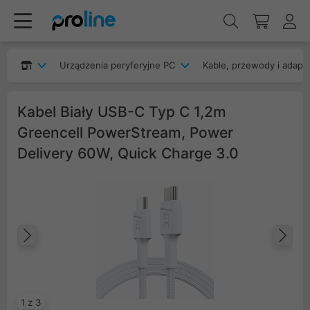
Urządzenia peryferyjne PC
Kable, przewody i adapt
Kabel Biały USB-C Typ C 1,2m
Greencell PowerStream, Power
Delivery 60W, Quick Charge 3.0
Poprzedni
Na
1 z 3