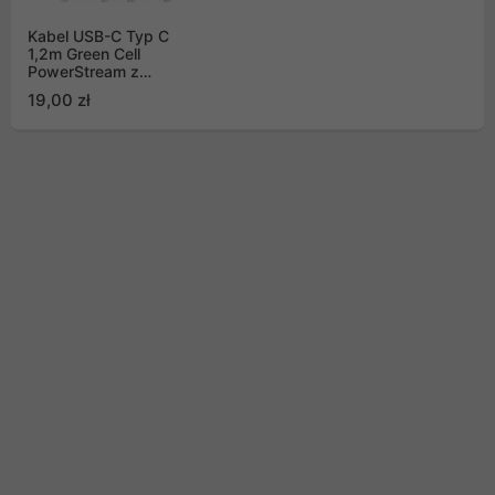
Kabel USB-C Typ C
1,2m Green Cell
PowerStream z
szybkim ładowaniem
19,00 zł
Power Delivery (60W),
Ultra Charge, Quick
Charge 3.0 White