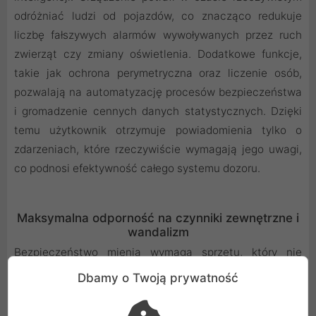
odróżniać ludzi od pojazdów, co znacząco redukuje
liczbę fałszywych alarmów wywoływanych przez ruch
zwierząt czy zmiany oświetlenia. Dodatkowe funkcje,
takie jak ochrona perymetryczna oraz liczenie osób,
pozwalają na automatyzację procesów bezpieczeństwa
i gromadzenie cennych danych statystycznych. Dzięki
temu użytkownik otrzymuje powiadomienia tylko o
zdarzeniach, które rzeczywiście wymagają jego uwagi,
co podnosi efektywność całego systemu dozoru.
Maksymalna odporność na czynniki zewnętrzne i
wandalizm
Bezpieczeństwo mienia wymaga sprzętu, który nie
zawiedzie nawet w najtrudniejszych okolicznościach,
Dbamy o Twoją prywatność
dlatego model TC510 zamknięto w pancernej obudowie
o klasie wandaloodporności IK10. Chroni ona delikatne