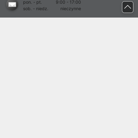
pon. - pt.
9:00 - 17:00
sob. - niedz.
nieczynne
pomoc@proline.pl
Dołącz do nas
Zgłoś błąd na stronie
Proline SA z siedzibą w Mirkowie (55-095), przy ul. Brzozowej 5,
wpisana do rejestru przedsiębiorców Krajowego Rejestru Sądowego
przez Sąd Rejonowy dla Wrocławia-Fabrycznej we Wrocławiu, VI
Wydział Gospodarczy Krajowego Rejestru Sądowego pod nr KRS:
0000282071, NIP: 8951898022, REGON: 020482041, BDO:
000437899. Kapitał zakładowy Spółki wynosi 500000,00 zł i został
on opłacony w całości.
© proline 1996 - 2026. Wszelkie prawa zastrzeżone.