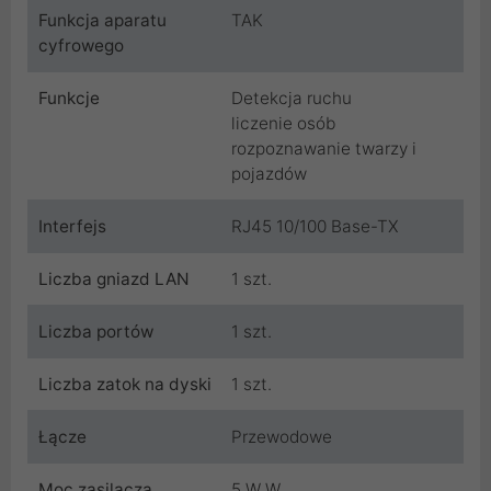
Funkcja aparatu
TAK
cyfrowego
Funkcje
Detekcja ruchu
liczenie osób
rozpoznawanie twarzy i
pojazdów
Interfejs
RJ45 10/100 Base-TX
Liczba gniazd LAN
1 szt.
Liczba portów
1 szt.
Liczba zatok na dyski
1 szt.
Łącze
Przewodowe
Moc zasilacza
5 W W