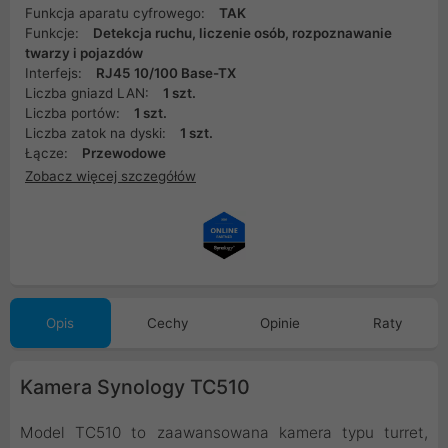
Funkcja aparatu cyfrowego:
TAK
Funkcje:
Detekcja ruchu, liczenie osób, rozpoznawanie
twarzy i pojazdów
Interfejs:
RJ45 10/100 Base-TX
Liczba gniazd LAN:
1 szt.
Liczba portów:
1 szt.
Liczba zatok na dyski:
1 szt.
Łącze:
Przewodowe
Zobacz więcej szczegółów
Opis
Cechy
Opinie
Raty
Kamera Synology TC510
Model TC510 to zaawansowana kamera typu turret,