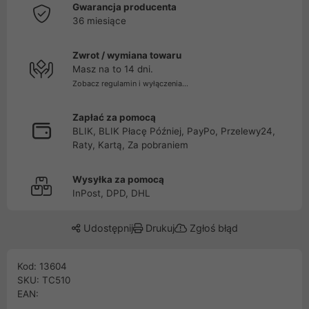
Gwarancja producenta
36 miesiące
Zwrot / wymiana towaru
Masz na to 14 dni.
Zobacz regulamin i wyłączenia...
Zapłać za pomocą
BLIK, BLIK Płacę Później, PayPo, Przelewy24,
Raty, Kartą, Za pobraniem
Wysyłka za pomocą
InPost, DPD, DHL
Udostępnij
Drukuj
Zgłoś błąd
Kod: 13604
SKU: TC510
EAN: