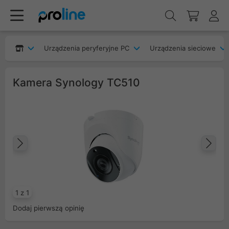
Urządzenia peryferyjne PC
Urządzenia sieciowe
Kamera Synology TC510
Poprzedni
Na
1 z 1
Dodaj pierwszą opinię