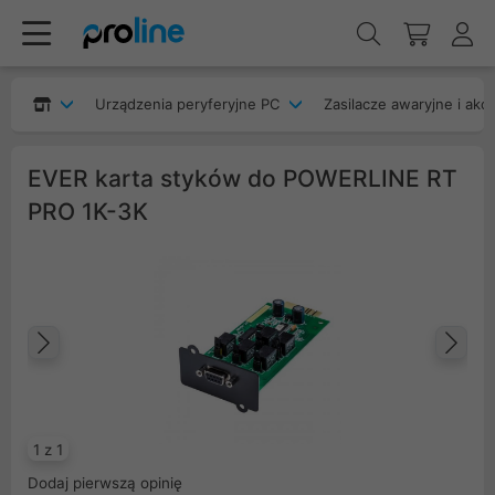
Urządzenia peryferyjne PC
Zasilacze awaryjne i akc
EVER karta styków do POWERLINE RT
PRO 1K-3K
Poprzedni
Na
1 z 1
Dodaj pierwszą opinię