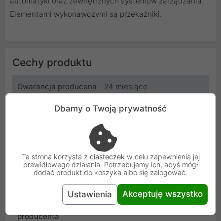
automatyki oraz zewnętrznych systemów zarządzania.
Elementami wykonawczymi są przekaźniki.
Cechy produktu
Gwarancja producena
24 miesiące
Dbamy o Twoją prywatność
Producent
Ever
Kod
0000004283
Ta strona korzysta z
ciasteczek
w celu zapewnienia jej
SKU
T/KKON-0023/00
prawidłowego działania. Potrzebujemy ich, abyś mógł
dodać produkt do koszyka albo się zalogować.
EAN
5907683607944
Akceptuję wszystko
Ustawienia
Gwarancja
24 miesiące
producenta