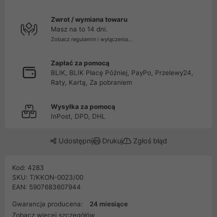
Zwrot / wymiana towaru
Masz na to 14 dni.
Zobacz regulamin i wyłączenia...
Zapłać za pomocą
BLIK, BLIK Płacę Później, PayPo, Przelewy24,
Raty, Kartą, Za pobraniem
Wysyłka za pomocą
InPost, DPD, DHL
Udostępnij
Drukuj
Zgłoś błąd
Kod: 4283
SKU: T/KKON-0023/00
EAN: 5907683607944
Gwarancja producena:
24 miesiące
Zobacz więcej szczegółów