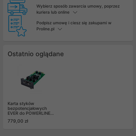
Wybierz sposób zawarcia umowy, poprzez
kuriera lub online
Podpisz umowę i ciesz się zakupami w
Proline.pl
Ostatnio oglądane
Karta styków
bezpotencjałowych
EVER do POWERLINE
RT PRO 1K-3K (T/KKON-
779,00 zł
0023/00)