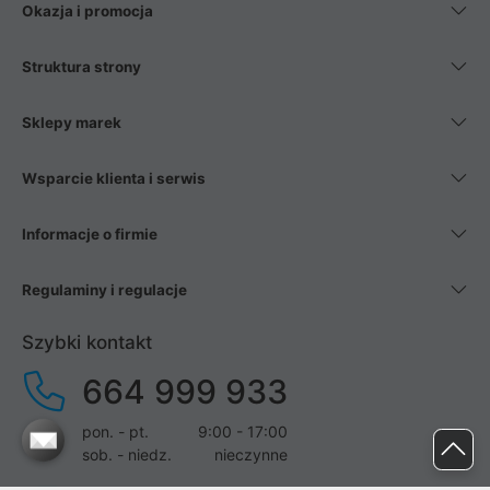
Okazja i promocja
Struktura strony
Sklepy marek
Wsparcie klienta i serwis
Informacje o firmie
Regulaminy i regulacje
Szybki kontakt
664 999 933
pon. - pt.
9:00 - 17:00
sob. - niedz.
nieczynne