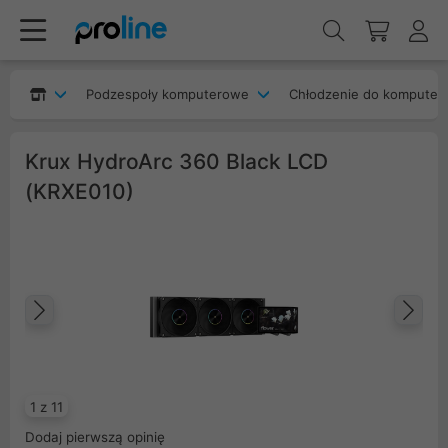
Podzespoły komputerowe
Chłodzenie do komputer
Krux HydroArc 360 Black LCD
(KRXE010)
Poprzedni
Na
1 z 11
Dodaj pierwszą opinię