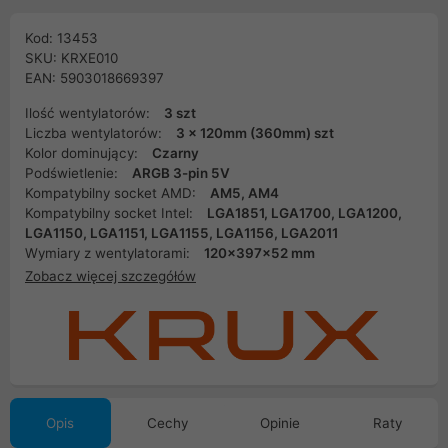
Kod: 13453
SKU: KRXE010
EAN: 5903018669397
Ilość wentylatorów:
3 szt
Liczba wentylatorów:
3 x 120mm (360mm) szt
Kolor dominujący:
Czarny
Podświetlenie:
ARGB 3-pin 5V
Kompatybilny socket AMD:
AM5, AM4
Kompatybilny socket Intel:
LGA1851, LGA1700, LGA1200,
LGA1150, LGA1151, LGA1155, LGA1156, LGA2011
Wymiary z wentylatorami:
120×397×52 mm
Zobacz więcej szczegółów
Opis
Cechy
Opinie
Raty