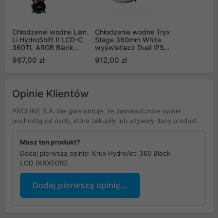
Chłodzenie wodne Lian
Chłodzenie wodne Tryx
Li HydroShift II LCD-C
Stage 360mm White
360TL ARGB Black
wyświetlacz Dual IPS
360mm
(L-S360A-DM3M-G0W)
967,00 zł
912,00 zł
Opinie Klientów
PROLINE S.A. nie gwarantuje, że zamieszczone opinie
pochodzą od osób, które zakupiły lub używały dany produkt.
Masz ten produkt?
Dodaj pierwszą opinię: Krux HydroArc 360 Black
LCD (KRXE010)
Dodaj pierwszą opinię...