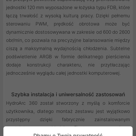
jednostki 120 mm wyposażone w łożyska typu FDB, które
łączą trwałość z wysoką kulturą pracy. Dzięki pełnemu
sterowaniu PWM, prędkość obrotowa może być
dynamicznie dostosowywana w zakresie od 600 do 2600
obr/min, co pozwala na precyzyjne balansowanie między
ciszą a maksymalną wydajnością chłodzenia. Subtelne
podświetlenie ARGB w formie delikatnego pierścienia
dodaje konstrukcji charakteru, nie przytłaczając
jednocześnie wyglądu całej jednostki komputerowej.
Szybka instalacja i uniwersalność zastosowań
HydroArc 360 został stworzony z myślą o komforcie
użytkownika, dlatego montaż zestawu jest wyjątkowo
przystępny dzięki fabrycznie zainstalowanym
wentylatorom na chłodnicy. Elastyczne przewody w
Dbamy o Twoją prywatność
trwałym oplocie ułatwiają odpowiednie ułożenie