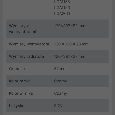
LGA1155
LGA1156
LGA2011
Wymiary z
120×397×52 mm
wentylatorami
Wymiary wentylatora
120 x 120 x 25 mm
Wymiary radiatora
120×397×27 mm
Grubość
52 mm
Kolor ramki
Czarny
Kolor wirnika
Czarny
Łożysko
FDB