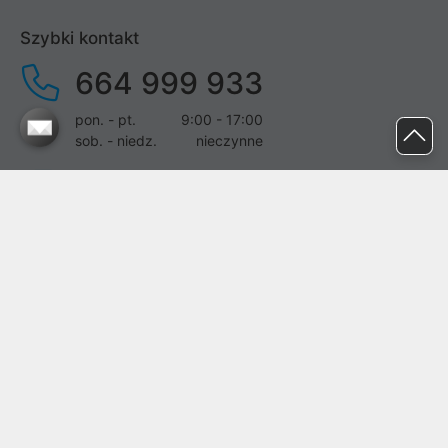
Szybki kontakt
664 999 933
pon. - pt.
9:00 - 17:00
sob. - niedz.
nieczynne
pomoc@proline.pl
Dołącz do nas
Zgłoś błąd na stronie
Proline SA z siedzibą w Mirkowie (55-095), przy ul. Brzozowej 5,
wpisana do rejestru przedsiębiorców Krajowego Rejestru Sądowego
przez Sąd Rejonowy dla Wrocławia-Fabrycznej we Wrocławiu, VI
Wydział Gospodarczy Krajowego Rejestru Sądowego pod nr KRS:
0000282071, NIP: 8951898022, REGON: 020482041, BDO:
000437899. Kapitał zakładowy Spółki wynosi 500000,00 zł i został