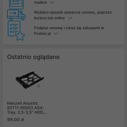
mailem
Wybierz sposób zawarcia umowy, poprzez
kuriera lub online
Podpisz umowę i ciesz się zakupami w
Proline.pl
Ostatnio oglądane
Kieszeń Asustor,
92T11-00003 AS4-
Tray, 2,5-3,5" HDD,
czarna, AS33 / AS40 /
99,00 zł
AS52 / AS53 / AS54 /
AS5004U / AS33 v2