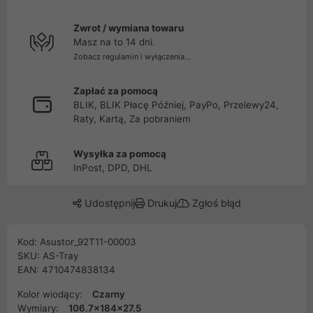
Zwrot / wymiana towaru
Masz na to 14 dni.
Zobacz regulamin i wyłączenia...
Zapłać za pomocą
BLIK, BLIK Płacę Później, PayPo, Przelewy24,
Raty, Kartą, Za pobraniem
Wysyłka za pomocą
InPost, DPD, DHL
Udostępnij
Drukuj
Zgłoś błąd
Kod: Asustor_92T11-00003
SKU: AS-Tray
EAN: 4710474838134
Kolor wiodący:
Czarny
Wymiary:
106.7x184x27.5