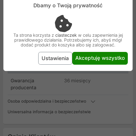
Dbamy o Twoją prywatność
Rodzaj
Kieszeń Asustor
Producent
Asustor
Ta strona korzysta z
ciasteczek
w celu zapewnienia jej
Kod
Asustor_92T11-00003
prawidłowego działania. Potrzebujemy ich, abyś mógł
dodać produkt do koszyka albo się zalogować.
SKU
AS-Tray
Akceptuję wszystko
Ustawienia
EAN
4710474838134
Gwarancja
36 miesięcy
producenta
Osoba odpowiedzialna i bezpieczeństwo
Uniwersalna informacja o bezpieczeństwie