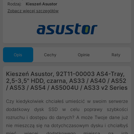
Rodzaj:
Kieszeń Asustor
Zobacz więcej szczegółów
Opis
Cechy
Opinie
Raty
Kieszeń Asustor, 92T11-00003 AS4-Tray,
2,5-3,5" HDD, czarna, AS33 / AS40 / AS52
/ AS53 / AS54 / AS5004U / AS33 v2 Series
Czy kiedykolwiek chciałeś umieścić w swoim serwerze
dodatkowy dysk SSD w celu poprawy szybkości
rozruchu i dostępu do danych? A może Twoje dane już
nie mieszczą się na dotychczasowym dysku i chciałbyś
mieć więcej dodatkowego miejsca na ich