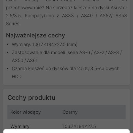
przechowywanie? Na sprzedaż kieszeń na dyski Asustor
2.5/3.5. Kompatybilna z AS33 / AS40 / AS52/ AS53
Series.
Najważniejsze cechy
Wymiary: 106.7x184x27.5 (mm)
Zastosowanie dla modeli: seria AS-6 / AS-2 / AS-3 /
AS50 / AS61
Czarna kieszeń do dysków dla 2.5 &; 3.5-calowych
HDD
Cechy produktu
Kolor wiodący
Czarny
Wymiary
106.7x184x27.5