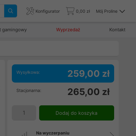
Konfigurator
0,00 zł
Mój Proline
t gamingowy
Wyprzedaż
Kontakt
259,00 zł
Wysyłkowa:
ą
265,00 zł
Stacjonarna:
W
ę
s
Dodaj do koszyka
O
i
Na wyczerpaniu