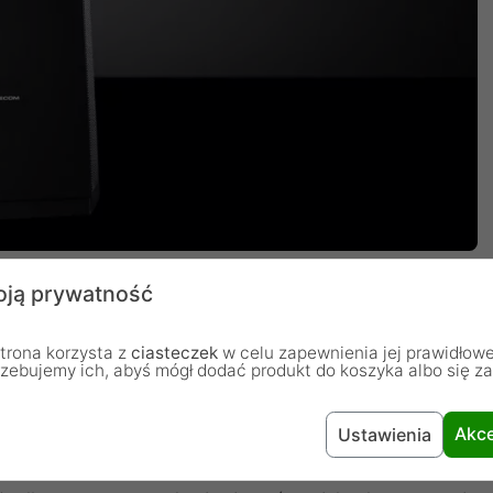
ją prywatność
trona korzysta z
ciasteczek
w celu zapewnienia jej prawidłowe
rzebujemy ich, abyś mógł dodać produkt do koszyka albo się z
obudowy pasować będzie zarówno do stanowiska
Akce
Ustawienia
 pracy lub nauki. Maty wygłuszające minimalizują hałas
a, chłodzenie procesora). Wysoka funkcjonalność