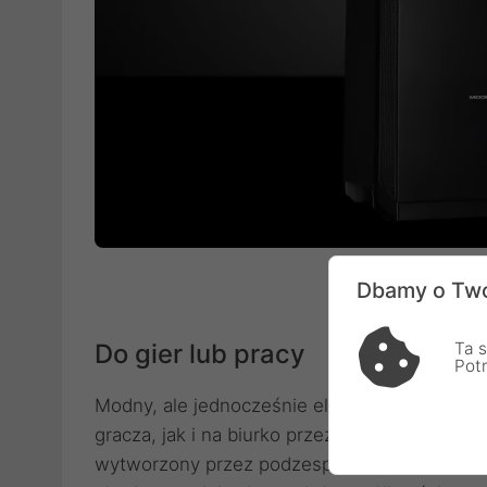
Dbamy o Two
Do gier lub pracy
Ta s
Pot
Modny, ale jednocześnie elegancki design 
gracza, jak i na biurko przeznaczone tylko do
wytworzony przez podzespoły (karta graficzn