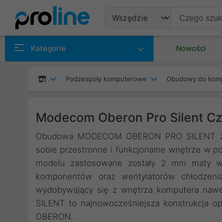
Produkty
Kategorie
Nowości
Producenci
Podzespoły komputerowe
Obudowy do kom
Kategorie
Modecom Oberon Pro Silent C
Obudowa MODECOM OBERON PRO SILENT zosta
sobie przestronne i funkcjonalne wnętrze w 
modelu zastosowane zostały 2 mm maty wyg
komponentów oraz wentylatorów chłodzenia 
wydobywający się z wnętrza komputera naw
SILENT to najnowocześniejsza konstrukcja op
OBERON.