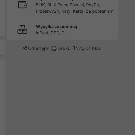
BLIK, BLIK Płacę Później, PayPo,
Przelewy24, Raty, Kartą, Za pobraniem
Wysyłka za pomocą
InPost, DPD, DHL
Udostępnij
Drukuj
Zgłoś błąd