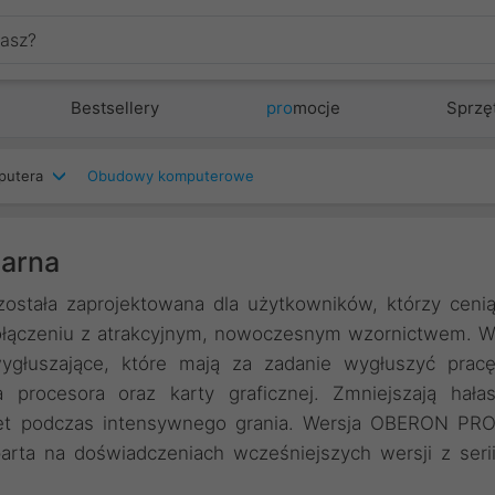
Bestsellery
pro
mocje
Sprzę
putera
Obudowy komputerowe
zarna
ła zaprojektowana dla użytkowników, którzy ceni
połączeniu z atrakcyjnym, nowoczesnym wzornictwem. 
łuszające, które mają za zadanie wygłuszyć prac
procesora oraz karty graficznej. Zmniejszają hała
et podczas intensywnego grania. Wersja OBERON PR
arta na doświadczeniach wcześniejszych wersji z seri