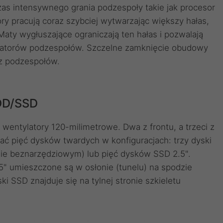
s intensywnego grania podzespoły takie jak procesor
ory pracują coraz szybciej wytwarzając większy hałas,
y wygłuszające ograniczają ten hałas i pozwalają
ylatorów podzespołów. Szczelne zamknięcie obudowy
z podzespołów.
DD/SSD
entylatory 120-milimetrowe. Dwa z frontu, a trzeci z
 pięć dysków twardych w konfiguracjach: trzy dyski
ie beznarzędziowym) lub pięć dysków SSD 2.5".
,5" umieszczone są w osłonie (tunelu) na spodzie
i SSD znajduje się na tylnej stronie szkieletu