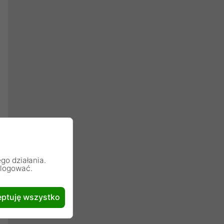
go działania.
alogować.
ptuję wszystko