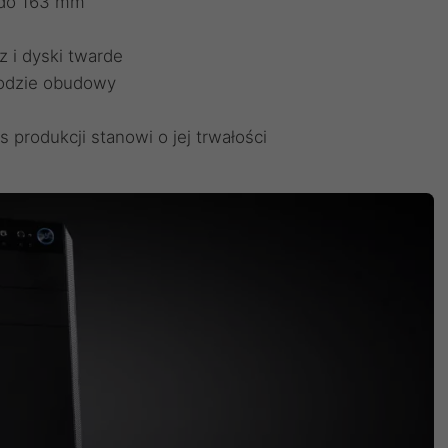
 do 163 mm
z i dyski twarde
podzie obudowy
 produkcji stanowi o jej trwałości