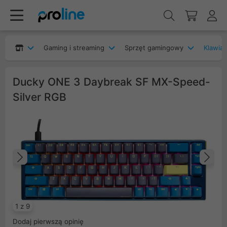
Gaming i streaming
Sprzęt gamingowy
Klawia
Ducky ONE 3 Daybreak SF MX-Speed-
Silver RGB
Poprzedni
Na
1 z 9
Dodaj pierwszą opinię