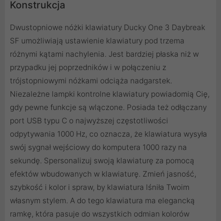
Konstrukcja
Dwustopniowe nóżki klawiatury Ducky One 3 Daybreak
SF umożliwiają ustawienie klawiatury pod trzema
różnymi kątami nachylenia. Jest bardziej płaska niż w
przypadku jej poprzedników i w połączeniu z
trójstopniowymi nóżkami odciąża nadgarstek.
Niezależne lampki kontrolne klawiatury powiadomią Cię,
gdy pewne funkcje są wlączone. Posiada też odłączany
port USB typu C o najwyższej częstotliwości
odpytywania 1000 Hz, co oznacza, że ​​klawiatura wysyła
swój sygnał wejściowy do komputera 1000 razy na
sekundę. Spersonalizuj swoją klawiaturę za pomocą
efektów wbudowanych w klawiaturę. Zmień jasność,
szybkość i kolor i spraw, by klawiatura lśniła Twoim
własnym stylem. A do tego klawiatura ma elegancką
ramkę, która pasuje do wszystkich odmian kolorów