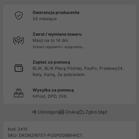
Gwarancja producenta
24 miesiące
Zwrot / wymiana towaru
Masz na to 14 dni.
Zobacz regulamin i wyłączenia...
Zapłać za pomocą
BLIK, BLIK Płacę Później, PayPo, Przelewy24,
Raty, Kartą, Za pobraniem
Wysyłka za pomocą
InPost, DPD, DHL
Udostępnij
Drukuj
Zgłoś błąd
Kod: 2410
SKU: DKON2167ST-PUSPDDBBHHC1