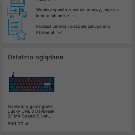
Wybierz sposób zawarcia umowy, poprzez
kuriera lub online
Podpisz umowę i ciesz się zakupami w
Proline.pl
Ostatnio oglądane
Klawiatura gamingowa
Ducky ONE 3 Daybreak
SF MX-Speed-Silver
RGB LED US,
599,00 zł
mechaniczna