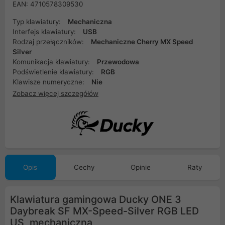
EAN: 4710578309530
Typ klawiatury:
Mechaniczna
Interfejs klawiatury:
USB
Rodzaj przełączników:
Mechaniczne Cherry MX Speed ​​
Silver
Komunikacja klawiatury:
Przewodowa
Podświetlenie klawiatury:
RGB
Klawisze numeryczne:
Nie
Zobacz więcej szczegółów
Opis
Cechy
Opinie
Raty
Klawiatura gamingowa Ducky ONE 3
Daybreak SF MX-Speed-Silver RGB LED
US, mechaniczna