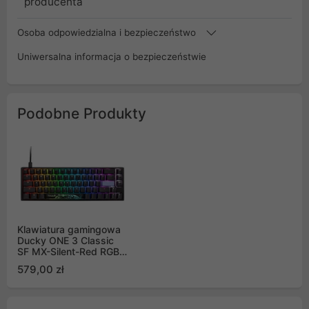
producenta
Osoba odpowiedzialna i bezpieczeństwo
Uniwersalna informacja o bezpieczeństwie
Podobne Produkty
Klawiatura gamingowa
Ducky ONE 3 Classic
SF MX-Silent-Red RGB
LED US czarno-biała,
579,00 zł
mechaniczna