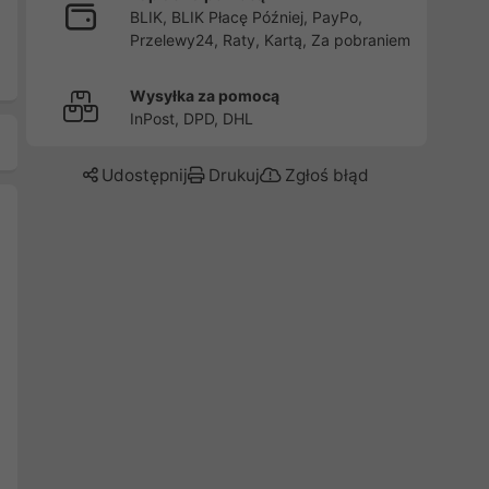
BLIK, BLIK Płacę Później, PayPo,
Przelewy24, Raty, Kartą, Za pobraniem
Wysyłka za pomocą
InPost, DPD, DHL
Udostępnij
Drukuj
Zgłoś błąd