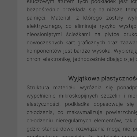
Kluczowym atutem tych podkładek jest ich
bezpośrednio przekłada się na niższe tem
pamięci. Materiał, z którego zostały wy
elektrycznego, co eliminuje ryzyko wyst
nieosłoniętymi ścieżkami na płytce druk
nowoczesnych kart graficznych oraz zaawa
komponentów jest bardzo wysoka. Wybierając
chroni elektronikę, jednocześnie dbając o je
Wyjątkowa plastycznoś
Struktura materiału wyróżnia się ponadp
wypełnienie mikroskopijnych szczelin i ni
elastyczności, podkładka dopasowuje s
chłodzenia, co maksymalizuje powierzchn
chłodzeniu nieregularnych elementów, takich 
gdzie standardowe rozwiązania mogą nie pr
mechaniczne sprawiają, że instalacja przeb