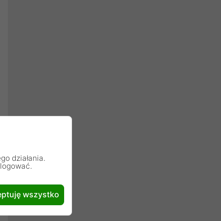
go działania.
alogować.
ptuję wszystko