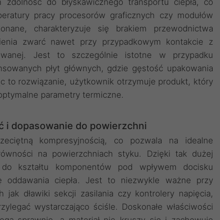
 zdolność do błyskawicznego transportu ciepła, co
peratury pracy procesorów graficznych czy modułów
konane, charakteryzuje się brakiem przewodnictwa
ąpienia zwarć nawet przy przypadkowym kontakcie z
owanej. Jest to szczególnie istotne w przypadku
nsowanych płyt głównych, gdzie gęstość upakowania
 to rozwiązanie, użytkownik otrzymuje produkt, który
j optymalne parametry termiczne.
ć i dopasowanie do powierzchni
rzeciętną kompresyjnością, co pozwala na idealne
erówności na powierzchniach styku. Dzięki tak dużej
ię do kształtu komponentów pod wpływem docisku
ię oddawania ciepła. Jest to niezwykle ważne przy
jak dławiki sekcji zasilania czy kontrolery napięcia,
zylegać wystarczająco ściśle. Doskonałe właściwości
iega sprawnie, a materiał nie kruszy się i zachowuje