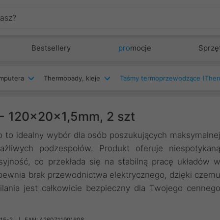
Bestsellery
pro
mocje
Sprzę
mputera
Thermopady, kleje
Taśmy termoprzewodzące (The
 - 120x20x1,5mm, 2 szt
o to idealny wybór dla osób poszukujących maksymalne
żliwych podzespołów. Produkt oferuje niespotykan
yjność, co przekłada się na stabilną pracę układów 
ewnia brak przewodnictwa elektrycznego, dzięki czem
lania jest całkowicie bezpieczny dla Twojego cenneg
15-2
EAN: 4260711991608