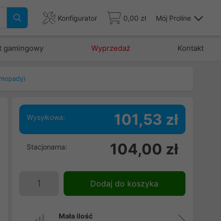
Konfigurator
0,00 zł
Mój Proline
t gamingowy
Wyprzedaż
Kontakt
rmopady)
101,53 zł
Wysyłkowa:
j
104,00 zł
Stacjonarna:
ą
w
u
Dodaj do koszyka
o
Mała ilość