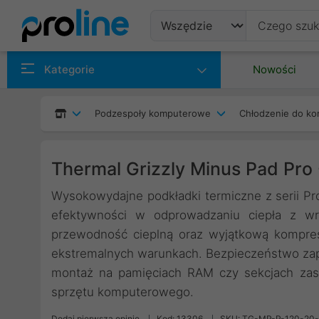
Produkty
Kategorie
Nowości
Producenci
Podzespoły komputerowe
Chłodzenie do ko
Kategorie
Thermal Grizzly Minus Pad Pro
Wysokowydajne podkładki termiczne z serii Pr
efektywności w odprowadzaniu ciepła z wra
przewodność cieplną oraz wyjątkową kompres
ekstremalnych warunkach. Bezpieczeństwo zap
montaż na pamięciach RAM czy sekcjach zasi
sprzętu komputerowego.
Dodaj pierwszą opinię
Kod: 13306
SKU: TG-MP-P-120-20-