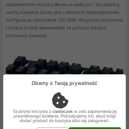
podświetlenie można całkowicie wyłączyć. Szczególną
cechą klawiatur Ducky jest całkowicie bezprogramowa
konfiguracja oświetlenia LED RGB. Wszystkie ustawienia
i zmiany można wprowadzać za pomocą różnych
kombinacji klawiszy.
Dbamy o Twoją prywatność
Ta strona korzysta z
ciasteczek
w celu zapewnienia jej
prawidłowego działania. Potrzebujemy ich, abyś mógł
dodać produkt do koszyka albo się zalogować.