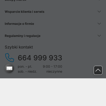
Wsparcie klienta i serwis
Informacje o firmie
Regulaminy i regulacje
Szybki kontakt
664 999 933
pon. - pt.
9:00 - 17:00
sob. - niedz.
nieczynne
pomoc@proline.pl
Dołącz do nas