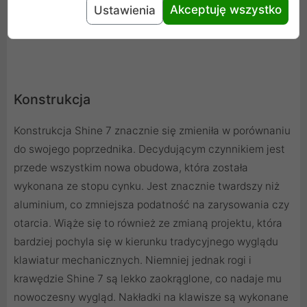
Akceptuję wszystko
Ustawienia
Konstrukcja
Konstrukcja Shine 7 znacznie się zmieniła w porównaniu
do swojego poprzednika. Decydującym czynnikiem jest
przede wszystkim nowa obudowa, która została
wykonana ze stopu cynku. Jest znacznie twardszy niż
aluminium, co zmniejsza podatność na zarysowania czy
otarcia. Wiąże się to również ze zmianą projektu, która
bardziej pochyla się w kierunku tradycyjnego wyglądu
klawiatur mechanicznych. Niemniej jednak rogi i
krawędzie Shine 7 są lekko zaokrąglone, co nadaje mu
nowoczesny wygląd. Nakładki na klawisze są wykonane