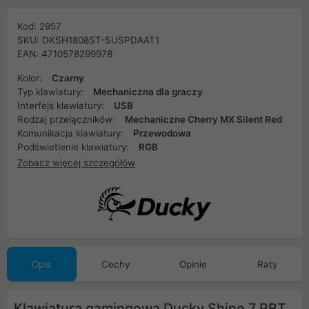
Kod: 2957
SKU: DKSH1808ST-SUSPDAAT1
EAN: 4710578299978
Kolor:
Czarny
Typ klawiatury:
Mechaniczna dla graczy
Interfejs klawiatury:
USB
Rodzaj przełączników:
Mechaniczne Cherry MX Silent Red
Komunikacja klawiatury:
Przewodowa
Podświetlenie klawiatury:
RGB
Zobacz więcej szczegółów
Opis
Cechy
Opinie
Raty
Klawiatura gamingowa Ducky Shine 7 PBT