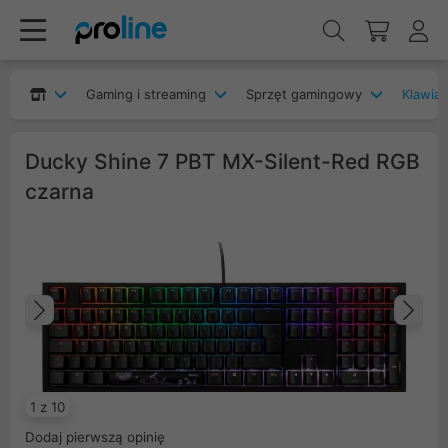
Gaming i streaming
Sprzęt gamingowy
Klawia
Ducky Shine 7 PBT MX-Silent-Red RGB
czarna
Poprzedni
Na
1 z 10
Dodaj pierwszą opinię