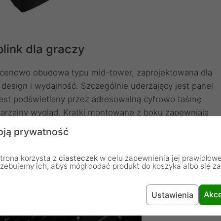
link dla graczy
a cenowo obudowa typu mid-tower, zaprojektowana dla
k design i wydajność. Szczególnie uderzający jest panel
jest podświetlany przez adresowalną cyfrowo taśmę
rzalny wygląd. Kratki montowane z boku zapewniają
ełniąc funkcję filtrów przeciwpyłowych. Panel boczny
ją prywatność
ia stylowy wygląd obudowy komputera do gier Kolink
trona korzysta z
ciasteczek
w celu zapewnienia jej prawidłowe
rzebujemy ich, abyś mógł dodać produkt do koszyka albo się z
Akce
Ustawienia