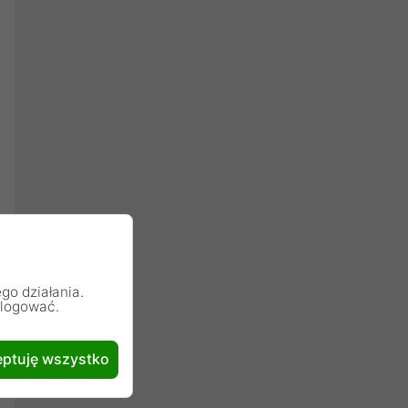
go działania.
alogować.
ptuję wszystko