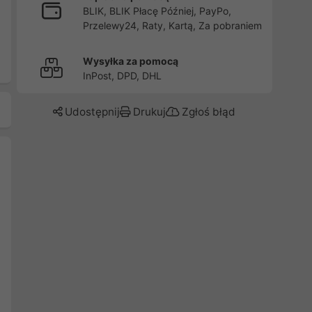
BLIK, BLIK Płacę Później, PayPo,
Przelewy24, Raty, Kartą, Za pobraniem
Wysyłka za pomocą
InPost, DPD, DHL
Udostępnij
Drukuj
Zgłoś błąd