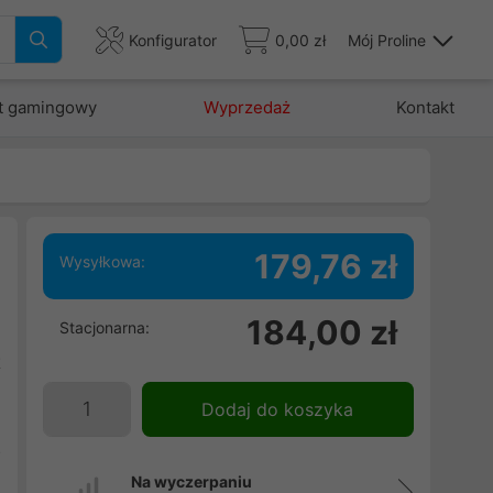
Konfigurator
0,00 zł
Mój Proline
t gamingowy
Wyprzedaż
Kontakt
179,76 zł
Wysyłkowa:
d
184,00 zł
Stacjonarna:
l
t
u
Dodaj do koszyka
j
o
Na wyczerpaniu