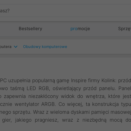
Bestsellery
pro
mocje
Sprzę
putera
Obudowy komputerowe
 uzupełnia popularną gamę Inspire firmy Kolink: przó
owo taśmą LED RGB, oświetlający przód panelu. Pane
 zapewnia niezakłócony widok do wnętrza, które jes
cznie wentylator ARGB. Co więcej, ta konstrukcja typ
jnego sprzętu. Wraz z wieloma dyskami pamięci masowe
gier, jakiego pragniesz, wraz z niezbędną mocą d