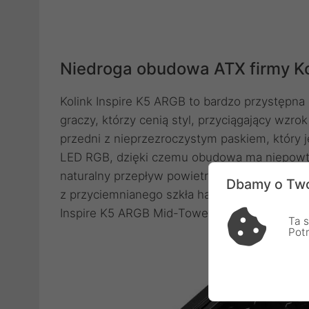
Niedroga obudowa ATX firmy Ko
Kolink Inspire K5 ARGB to bardzo przystępn
graczy, którzy cenią styl, przyciągający wzro
przedni z nieprzezroczystym paskiem, który 
LED RGB, dzięki czemu obudowa ma niepowta
naturalny przepływ powietrza, jednocześnie p
Dbamy o Two
z przyciemnianego szkła hartowanego dopełn
Inspire K5 ARGB Mid-Tower.
Ta s
Pot