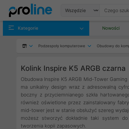
Produkty
Kategorie
Nowości
Producenci
Podzespoły komputerowe
Obudowy do kom
Kategorie
Kolink Inspire K5 ARGB czarna
Obudowa Inspire K5 ARGB Mid-Tower Gaming PC
ma unikalny design wraz z adresowalną cyfr
boczny z przyciemnianego szkła hartowanego
również oświetlone przez zainstalowany fabry
mid-tower jest w stanie obsłużyć szereg wyda
możesz stworzyć dokładnie taki system do 
tworzenia kopii zapasowych.