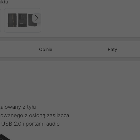
uktu
Następny
Opinie
Raty
alowany z tyłu
towanego z osłoną zasilacza
 USB 2.0 i portami audio