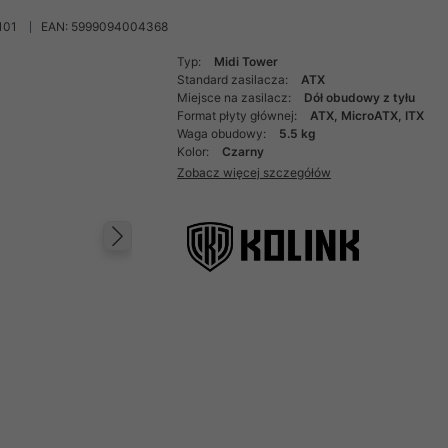
101
EAN: 5999094004368
Typ:
Midi Tower
Standard zasilacza:
ATX
Miejsce na zasilacz:
Dół obudowy z tyłu
Format płyty głównej:
ATX, MicroATX, ITX
Waga obudowy:
5.5 kg
Kolor:
Czarny
Zobacz więcej szczegółów
Następny