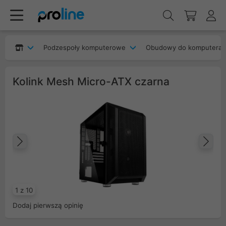
Podzespoły komputerowe
Obudowy do komputera
Kolink Mesh Micro-ATX czarna
Poprzedni
Na
1 z 10
Dodaj pierwszą opinię