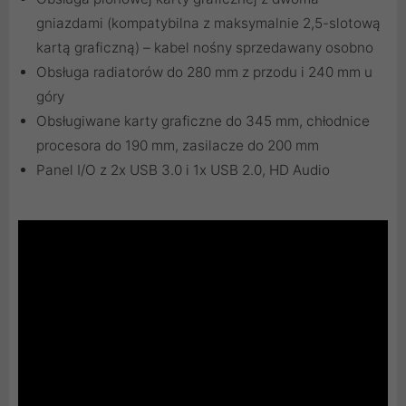
gniazdami (kompatybilna z maksymalnie 2,5-slotową
kartą graficzną) – kabel nośny sprzedawany osobno
Obsługa radiatorów do 280 mm z przodu i 240 mm u
góry
Obsługiwane karty graficzne do 345 mm, chłodnice
procesora do 190 mm, zasilacze do 200 mm
Panel I/O z 2x USB 3.0 i 1x USB 2.0, HD Audio