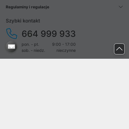
Regulaminy i regulacje
Szybki kontakt
664 999 933
pon. - pt.
9:00 - 17:00
sob. - niedz.
nieczynne
pomoc@proline.pl
Dołącz do nas
Zgłoś błąd na stronie
Proline SA z siedzibą w Mirkowie (55-095), przy ul. Brzozowej 5,
wpisana do rejestru przedsiębiorców Krajowego Rejestru Sądowego
przez Sąd Rejonowy dla Wrocławia-Fabrycznej we Wrocławiu, VI
Wydział Gospodarczy Krajowego Rejestru Sądowego pod nr KRS: