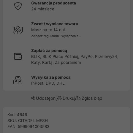
Gwarancja producenta
24 miesiące
Zwrot / wymiana towaru
Masz na to 14 dni.
Zobacz regulamin i wyłączenia...
Zapłać za pomocą
BLIK, BLIK Płacę Później, PayPo, Przelewy24,
Raty, Kartą, Za pobraniem
Wysyłka za pomocą
InPost, DPD, DHL
Udostępnij
Drukuj
Zgłoś błąd
Kod: 4646
SKU: CITADEL MESH
EAN: 5999094003583