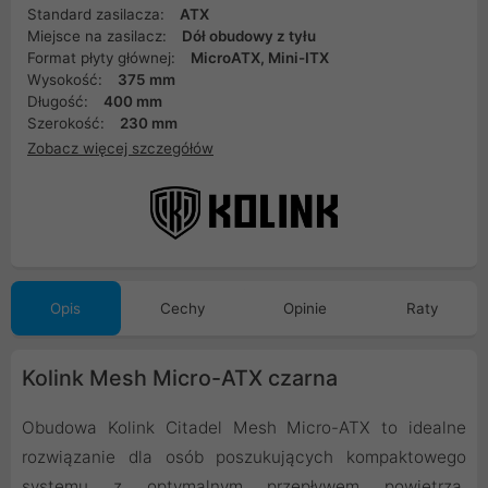
Standard zasilacza:
ATX
Miejsce na zasilacz:
Dół obudowy z tyłu
Format płyty głównej:
MicroATX, Mini-ITX
Wysokość:
375 mm
Długość:
400 mm
Szerokość:
230 mm
Zobacz więcej szczegółów
Opis
Cechy
Opinie
Raty
Kolink Mesh Micro-ATX czarna
Obudowa Kolink Citadel Mesh Micro-ATX to idealne
rozwiązanie dla osób poszukujących kompaktowego
systemu z optymalnym przepływem powietrza.