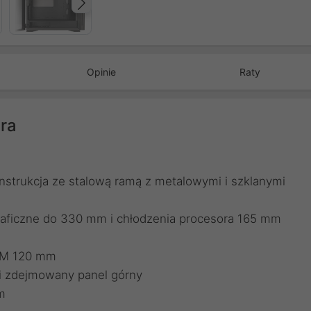
Następny
Opinie
Raty
ara
nstrukcja ze stalową ramą z metalowymi i szklanymi
graficzne do 330 mm i chłodzenia procesora 165 mm
PWM 120 mm
 i zdejmowany panel górny
m