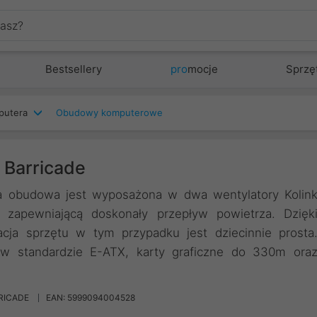
Bestsellery
pro
mocje
Sprzę
putera
Obudowy komputerowe
 Barricade
wa obudowa jest wyposażona w dwa wentylatory Kolin
 zapewniającą doskonały przepływ powietrza. Dzięk
lacja sprzętu w tym przypadku jest dziecinnie prosta
w standardzie E-ATX, karty graficzne do 330m ora
RICADE
EAN: 5999094004528