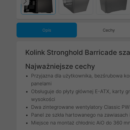
Poprzedni
Opis
Cechy
Kolink Stronghold Barricade sz
Najważniejsze cechy
Przyjazna dla użytkownika, bezśrubowa ko
panelami
Obsługuje do płyty głównej E-ATX, karty 
wysokości
Dwa zintegrowane wentylatory Classic 
Panel ze szkła hartowanego na zawiasach
Miejsce na montaż chłodnic AiO do 360 m