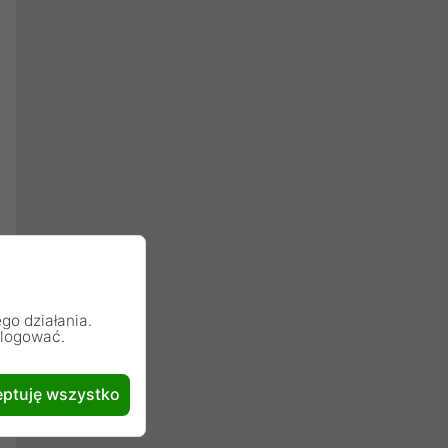
go działania.
alogować.
ptuję wszystko