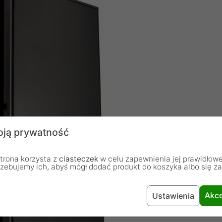
ją prywatność
trona korzysta z
ciasteczek
w celu zapewnienia jej prawidłowe
rzebujemy ich, abyś mógł dodać produkt do koszyka albo się z
Akce
Ustawienia