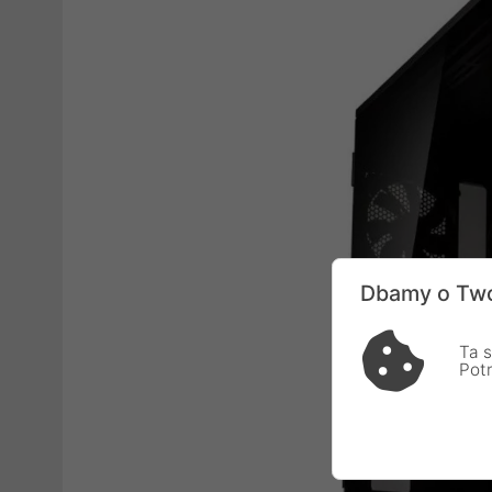
Dbamy o Two
Ta s
Pot