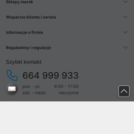
Sklepy marek
Wsparcie klienta i serwis
Informacje o firmie
Regulaminy i regulacje
Szybki kontakt
664 999 933
pon. - pt.
9:00 - 17:00
sob. - niedz.
nieczynne
pomoc@proline.pl
Dołącz do nas