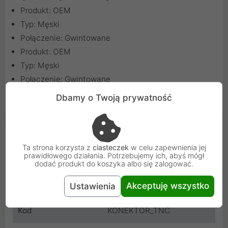
Produkt: OEM
Typ: Męski
Połączenie: Gwintowane
Produkt: OEM
Typ: Męski
Połączenie: Gwintowane
Dbamy o Twoją prywatność
Konektor TNC
Cechy produktu
Ta strona korzysta z
ciasteczek
w celu zapewnienia jej
prawidłowego działania. Potrzebujemy ich, abyś mógł
Typ złącza
TNC męskie
dodać produkt do koszyka albo się zalogować.
Akceptuję wszystko
Producent
OEM
Ustawienia
Kod
KONEKTOR_TNC