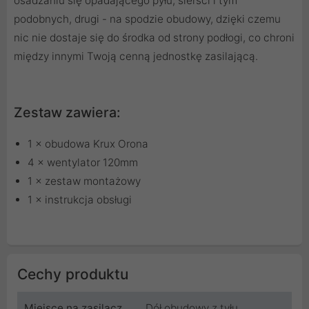
osadzaniu się opadającego pyłu, sierści i tym
podobnych, drugi - na spodzie obudowy, dzięki czemu
nic nie dostaje się do środka od strony podłogi, co chroni
między innymi Twoją cenną jednostkę zasilającą.
Zestaw zawiera:
1 × obudowa Krux Orona
4 × wentylator 120mm
1 × zestaw montażowy
1 × instrukcja obsługi
Cechy produktu
Miejsce na zasilacz
Dół obudowy z tyłu