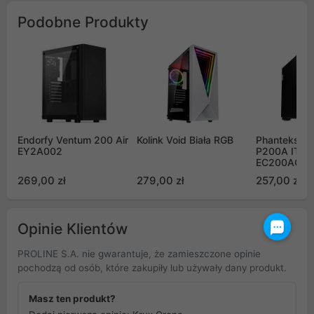
Podobne Produkty
Endorfy Ventum 200 Air
Kolink Void Biała RGB
Phanteks Ec
EY2A002
P200A ITX C
EC200AC_B
269,00 zł
279,00 zł
257,00 zł
Opinie Klientów
PROLINE S.A. nie gwarantuje, że zamieszczone opinie
pochodzą od osób, które zakupiły lub używały dany produkt.
Masz ten produkt?