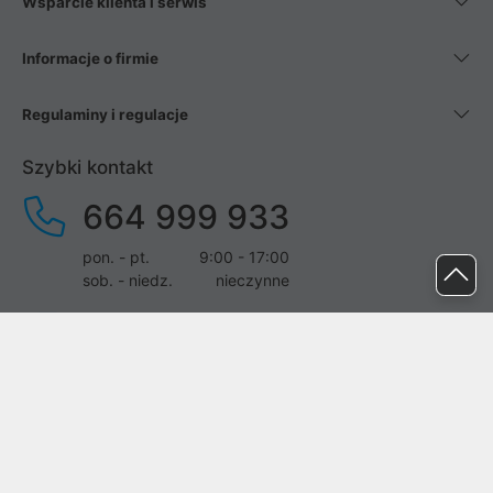
Wsparcie klienta i serwis
Informacje o firmie
Regulaminy i regulacje
Szybki kontakt
664 999 933
pon. - pt.
9:00 - 17:00
sob. - niedz.
nieczynne
pomoc@proline.pl
Dołącz do nas
Zgłoś błąd na stronie