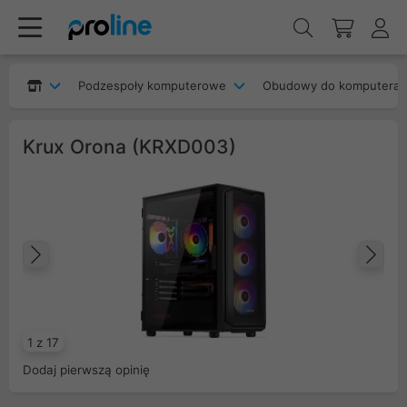
Podzespoły komputerowe
Obudowy do komputera
Krux Orona (KRXD003)
Poprzedni
Na
1 z 17
Dodaj pierwszą opinię