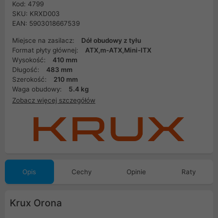
Kod: 4799
SKU: KRXD003
EAN: 5903018667539
Miejsce na zasilacz:
Dół obudowy z tyłu
Format płyty głównej:
ATX,m-ATX,Mini-ITX
Wysokość:
410 mm
Długość:
483 mm
Szerokość:
210 mm
Waga obudowy:
5.4 kg
Zobacz więcej szczegółów
Opis
Cechy
Opinie
Raty
Krux Orona