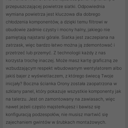
przepuszczającej powietrze siatki. Odpowiednia
wymiana powietrza jest kluczowa dla dobrego
chłodzenia komponentów, a dzięki temu filtrowi w
obudowie zadmie czysty i mocny halny, jakiego nie
pamiętają najstarsi górale. Siatka jest zaczepiana na
zatrzask, więc bardzo łatwo można ją zdemontować i
przetrzeć lub przemyć. Z technologii każdy z nas
korzysta trochę inaczej. Może masz kartę graficzną ze
wzbudzającym respekt wbudowanym wentylatorem albo
jakiś bajer z wyświetlaczem, z którego świecą Twoje
inicjały? Boczna ścianka Orony została zaopatrzona w
szklany panel, który pokazuje wszystkie komponenty jak
na talerzu. Jest on zamontowany na zawiasach, więc
nawet jeżeli często majsterkujesz i bawisz się
konfiguracją podzespołów, nie musisz martwić się
zajechaniem gwintów w śrubkach montażowych.