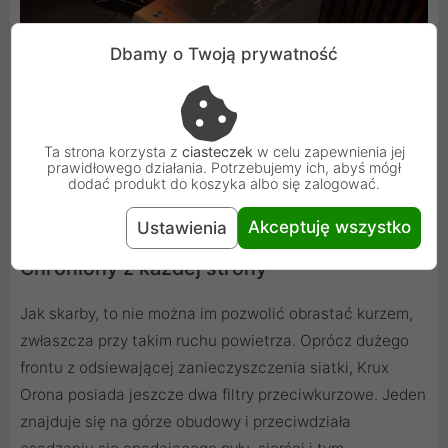
Dbamy o Twoją prywatność
Ta strona korzysta z
ciasteczek
w celu zapewnienia jej
prawidłowego działania. Potrzebujemy ich, abyś mógł
dodać produkt do koszyka albo się zalogować.
Akceptuję wszystko
Ustawienia
Chroniony z każdej strony
Jak skarby, to nie można im pozwolić obrastać kurzem,
zwłaszcza przy takim ruchu powietrza. Oprócz dużego
frontu z odsiewającej zanieczyszczenia siatki, Krux
Orona posiada jeszcze dwa filtry przeciwkurzowe. Jeden
znajduje się na górze obudowy i przeciwdziała