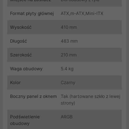
Format płyty głównej
ATX,m-ATX,Mini-ITX
Wysokość
410 mm
Długość
483 mm
Szerokość
210 mm
Waga obudowy
5.4 kg
Kolor
Czarny
Boczny panel z oknem
Tak (hartowane szkło z lewej
strony)
Podświetlenie
ARGB
obudowy