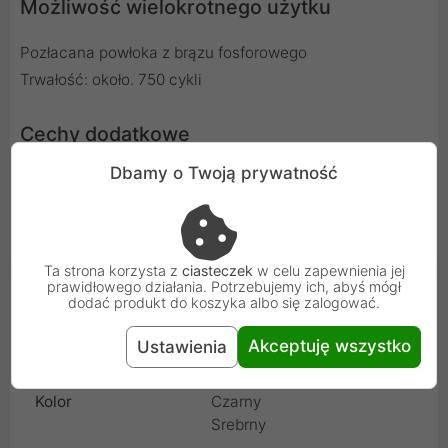
Możliwość wielokrotnego użytku
Pozłacana powłoka z brązu fosforowego
Trwałość: około. 750 cykli
Cechy dodatkowe
Dbamy o Twoją prywatność
Opór pośredni: 20M
Ω
Rezystancja: 1000M
Ω
Wytrzymałość na napięcie: DC 1000V (AC 700V)
Ta strona korzysta z
ciasteczek
w celu zapewnienia jej
prawidłowego działania. Potrzebujemy ich, abyś mógł
Cechy produktu
dodać produkt do koszyka albo się zalogować.
Akceptuję wszystko
Ustawienia
Rodzaj
Wtyk
Kolor
Czarny
Srebrny