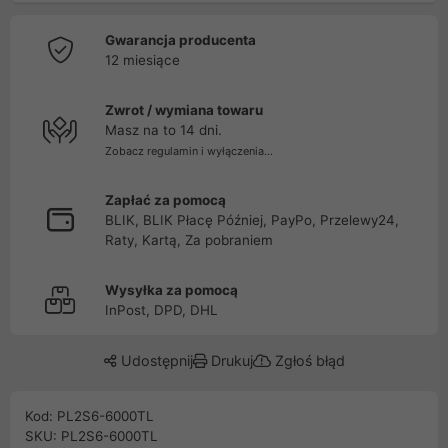
Gwarancja producenta
12 miesiące
Zwrot / wymiana towaru
Masz na to 14 dni.
Zobacz regulamin i wyłączenia...
Zapłać za pomocą
BLIK, BLIK Płacę Później, PayPo, Przelewy24,
Raty, Kartą, Za pobraniem
Wysyłka za pomocą
InPost, DPD, DHL
Udostępnij
Drukuj
Zgłoś błąd
Kod: PL2S6-6000TL
SKU: PL2S6-6000TL