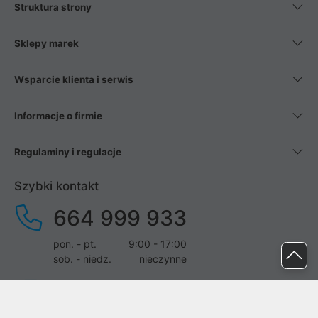
Struktura strony
Sklepy marek
Wsparcie klienta i serwis
Informacje o firmie
Regulaminy i regulacje
Szybki kontakt
664 999 933
pon. - pt.
9:00 - 17:00
sob. - niedz.
nieczynne
pomoc@proline.pl