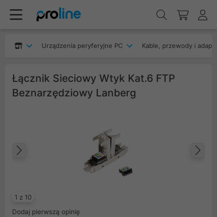
Urządzenia peryferyjne PC
Kable, przewody i adapt
Łącznik Sieciowy Wtyk Kat.6 FTP
Beznarzędziowy Lanberg
Poprzedni
Na
1 z 10
Dodaj pierwszą opinię