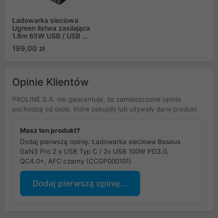
Ładowarka sieciowa
Ugreen listwa zasilająca
1.8m 65W USB / USB C
+ 3x gniazdo AC czarna
199,00 zł
(CD268)
Opinie Klientów
PROLINE S.A. nie gwarantuje, że zamieszczone opinie
pochodzą od osób, które zakupiły lub używały dany produkt.
Masz ten produkt?
Dodaj pierwszą opinię: Ładowarka sieciowa Baseus
GaN3 Pro 2 x USB Typ C / 2x USB 100W PD3.0,
QC4.0+, AFC czarny (CCGP000101)
Dodaj pierwszą opinię...