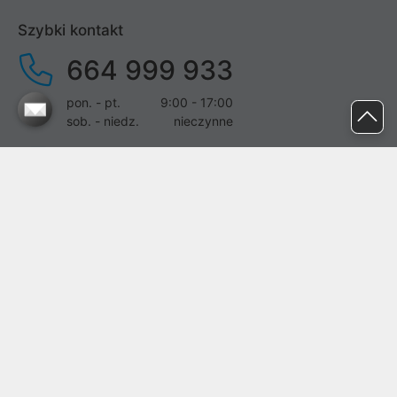
Szybki kontakt
664 999 933
pon. - pt.
9:00 - 17:00
sob. - niedz.
nieczynne
pomoc@proline.pl
Dołącz do nas
Zgłoś błąd na stronie
Proline SA z siedzibą w Mirkowie (55-095), przy ul. Brzozowej 5,
wpisana do rejestru przedsiębiorców Krajowego Rejestru Sądowego
przez Sąd Rejonowy dla Wrocławia-Fabrycznej we Wrocławiu, VI
Wydział Gospodarczy Krajowego Rejestru Sądowego pod nr KRS:
0000282071, NIP: 8951898022, REGON: 020482041, BDO:
000437899. Kapitał zakładowy Spółki wynosi 500000,00 zł i został