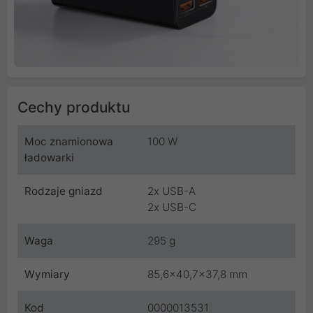
Cechy produktu
Moc znamionowa
100 W
ładowarki
Rodzaje gniazd
2x USB-A
2x USB-C
Waga
295 g
Wymiary
85,6x40,7x37,8 mm
Kod
0000013531