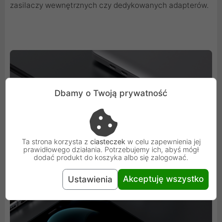
zasilaczy wewnętrznych czy dedykowanych adapterów.
Dbamy o Twoją prywatność
Ta strona korzysta z
ciasteczek
w celu zapewnienia jej
prawidłowego działania. Potrzebujemy ich, abyś mógł
dodać produkt do koszyka albo się zalogować.
Akceptuję wszystko
Ustawienia