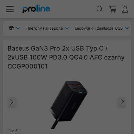
Telefony i akcesoria
Ładowarki i zasilacze USB
Baseus GaN3 Pro 2x USB Typ C /
2xUSB 100W PD3.0 QC4.0 AFC czarny
CCGP000101
Poprzedni
Na
1 z 5