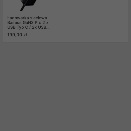
Ładowarka sieciowa
Baseus GaN3 Pro 2 x
USB Typ C / 2x USB
100W PD3.0, QC4.0+,
199,00 zł
AFC czarny
(CCGP000101)