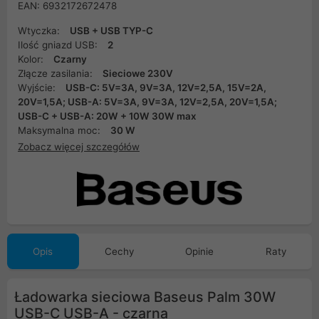
EAN: 6932172672478
Wtyczka:
USB + USB TYP-C
Ilość gniazd USB:
2
Kolor:
Czarny
Złącze zasilania:
Sieciowe 230V
Wyjście:
USB-C: 5V=3A, 9V=3A, 12V=2,5A, 15V=2A,
20V=1,5A; USB-A: 5V=3A, 9V=3A, 12V=2,5A, 20V=1,5A;
USB-C + USB-A: 20W + 10W 30W max
Maksymalna moc:
30 W
Zobacz więcej szczegółów
Opis
Cechy
Opinie
Raty
Ładowarka sieciowa Baseus Palm 30W
USB-C USB-A - czarna