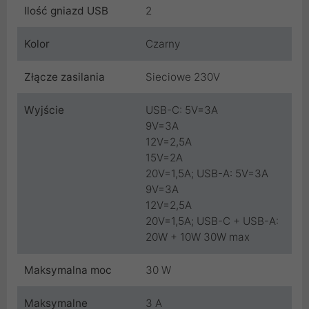
Ilość gniazd USB
2
Kolor
Czarny
Złącze zasilania
Sieciowe 230V
Wyjście
USB-C: 5V=3A
9V=3A
12V=2,5A
15V=2A
20V=1,5A; USB-A: 5V=3A
9V=3A
12V=2,5A
20V=1,5A; USB-C + USB-A:
20W + 10W 30W max
Maksymalna moc
30 W
Maksymalne
3 A