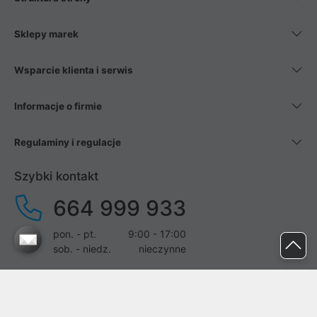
Sklepy marek
Wsparcie klienta i serwis
Informacje o firmie
Regulaminy i regulacje
Szybki kontakt
664 999 933
pon. - pt.
9:00 - 17:00
sob. - niedz.
nieczynne
pomoc@proline.pl
Dołącz do nas