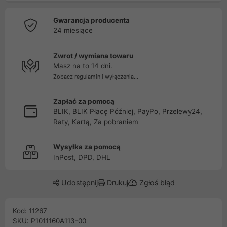
Gwarancja producenta
24 miesiące
Zwrot / wymiana towaru
Masz na to 14 dni.
Zobacz regulamin i wyłączenia...
Zapłać za pomocą
BLIK, BLIK Płacę Później, PayPo, Przelewy24,
Raty, Kartą, Za pobraniem
Wysyłka za pomocą
InPost, DPD, DHL
Udostępnij
Drukuj
Zgłoś błąd
Kod: 11267
SKU: P1011160A113-00