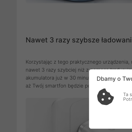
Nawet 3 razy szybsze ładowan
Korzystając z tego praktycznego urządzenia,
nawet 3 razy szybciej niż z pomocą tradycyj
akumulatora już w 30 minut. To znakomita os
Dbamy o Two
aż Twój smartfon będzie ponownie gotowy do
Ta s
Pot