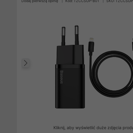
Dodaj pierwszą opinię
Kod: TZCCSUP-B01
SKU: TZCCSUP
Poprzedni
Kliknij, aby wyświetlić duże zdjęcia prod