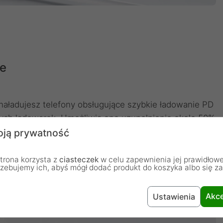
ie
 naładujesz telefony obsługujące szybkie ładowanie PD
nych ładowarek. Umożliwia ono uzupełnienie około 50%
zczędność czasu - już nie musisz godzinami czekać,
ją prywatność
 działania!
trona korzysta z
ciasteczek
w celu zapewnienia jej prawidłowe
rzebujemy ich, abyś mógł dodać produkt do koszyka albo się z
Akce
Ustawienia