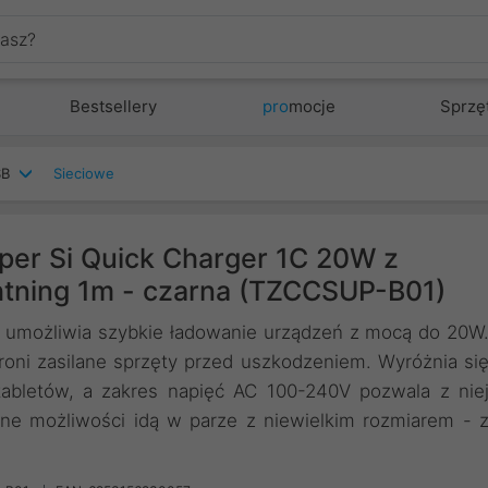
Bestsellery
pro
mocje
Sprzę
SB
Sieciowe
per Si Quick Charger 1C 20W z
tning 1m - czarna (TZCCSUP-B01)
możliwia szybkie ładowanie urządzeń z mocą do 20W
oni zasilane sprzęty przed uszkodzeniem. Wyróżnia si
tabletów, a zakres napięć AC 100-240V pozwala z nie
mne możliwości idą w parze z niewielkim rozmiarem - 