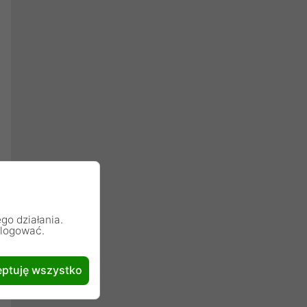
go działania.
alogować.
ptuję wszystko