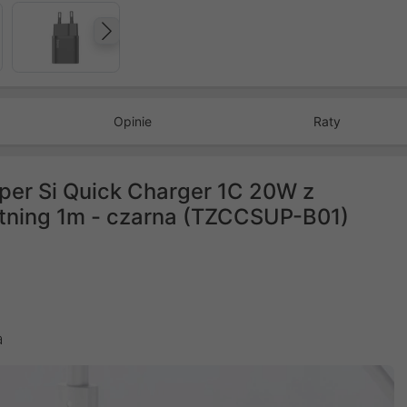
Następny
Opinie
Raty
er Si Quick Charger 1C 20W z
ning 1m - czarna (TZCCSUP-B01)
a