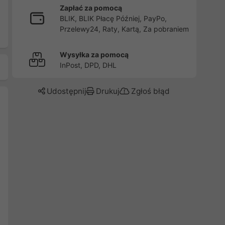
Zapłać za pomocą
BLIK, BLIK Płacę Później, PayPo,
Przelewy24, Raty, Kartą, Za pobraniem
Wysyłka za pomocą
InPost, DPD, DHL
Udostępnij
Drukuj
Zgłoś błąd