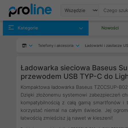
Produkty
Kategorie
Nowości
Producenci
Telefony i akcesoria
Ładowarki i zasilacze U
Kategorie
Ładowarka sieciowa Baseus Su
przewodem USB TYP-C do Ligh
Kompaktowa ładowarka Baseus TZCCSUP-B02 u
Dzięki złożonemu systemowi zabezpieczeń chr
kompatybilnością z całą gamą smartfonów i 
korzystać niemal na całym świecie. Jej ogro
łatwością zmieścisz ją nawet w kieszeni!