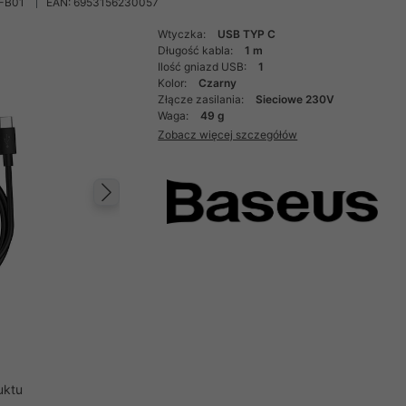
-B01
EAN: 6953156230057
Wtyczka:
USB TYP C
Długość kabla:
1 m
Ilość gniazd USB:
1
Kolor:
Czarny
Złącze zasilania:
Sieciowe 230V
Waga:
49 g
Zobacz więcej szczegółów
Następny
uktu