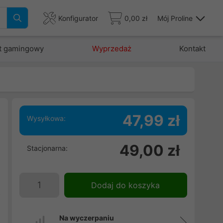
Konfigurator
0,00 zł
Mój Proline
t gamingowy
Wyprzedaż
Kontakt
47,99 zł
Wysyłkowa:
49,00 zł
Stacjonarna:
.
ę
j
Dodaj do koszyka
z
Na wyczerpaniu