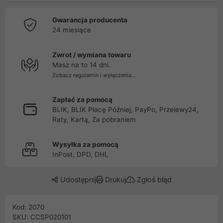
Gwarancja producenta
24 miesiące
Zwrot / wymiana towaru
Masz na to 14 dni.
Zobacz regulamin i wyłączenia...
Zapłać za pomocą
BLIK, BLIK Płacę Później, PayPo, Przelewy24,
Raty, Kartą, Za pobraniem
Wysyłka za pomocą
InPost, DPD, DHL
Udostępnij
Drukuj
Zgłoś błąd
Kod: 2070
SKU: CCSP020101