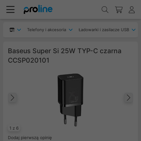
Telefony i akcesoria
Ładowarki i zasilacze USB
Baseus Super Si 25W TYP-C czarna
CCSP020101
Poprzedni
Na
1 z 6
Dodaj pierwszą opinię