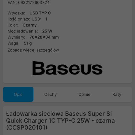
EAN: 6932172603724
Wtyczka:
USB TYP C
Ilość gniazd USB:
1
Kolor:
Czarny
Moc ładowania:
25 W
Wymiary:
78x28x34 mm
Waga:
51 g
Zobacz więcej szczegółów
Opis
Cechy
Opinie
Raty
Ładowarka sieciowa Baseus Super Si
Quick Charger 1C TYP-C 25W - czarna
(CCSP020101)