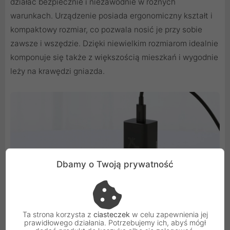
działać bezpiecznie i niezawodnie w różnych
warunkach. Urządzenie posiada ergonomiczny kształt i
kompaktowy rozmiar, co pozwala nosić je przy sobie
zawsze i wszędzie. Dzięki niewielkim rozmiarom idealnie
komponuje się także z większością mieszkań i wygodnie
leży na krawędzi gniazda.
Dbamy o Twoją prywatność
Ta strona korzysta z
ciasteczek
w celu zapewnienia jej
prawidłowego działania. Potrzebujemy ich, abyś mógł