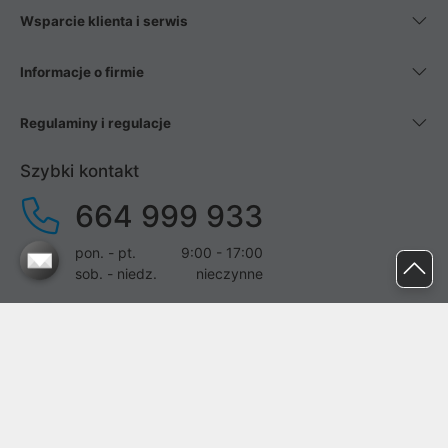
Wsparcie klienta i serwis
Informacje o firmie
Regulaminy i regulacje
Szybki kontakt
664 999 933
pon. - pt.
9:00 - 17:00
sob. - niedz.
nieczynne
pomoc@proline.pl
Dołącz do nas