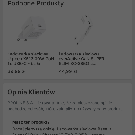
Podobne Produkty
Ładowarka sieciowa
Ładowarka sieciowa
Ugreen X513 30W GaN
everActive GaN SUPER
1x USB-C - biała
SLIM SC-385Q z
dwoma gniazdami USB-
39,99 zł
44,99 zł
C PD 30W
Opinie Klientów
PROLINE S.A. nie gwarantuje, że zamieszczone opinie
pochodzą od osób, które zakupiły lub używały dany produkt.
Masz ten produkt?
Dodaj pierwszą opinię: Ładowarka sieciowa Baseus