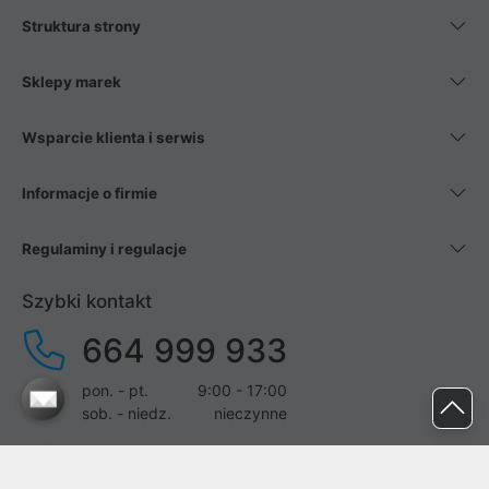
Struktura strony
Sklepy marek
Wsparcie klienta i serwis
Informacje o firmie
Regulaminy i regulacje
Szybki kontakt
664 999 933
pon. - pt.
9:00 - 17:00
sob. - niedz.
nieczynne
pomoc@proline.pl