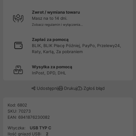
Zwrot / wymiana towaru
Masz na to 14 dni.
Zobacz regulamin i wyłączenia...
Zapłać za pomocą
BLIK, BLIK Płacę Później, PayPo, Przelewy24,
Raty, Kartą, Za pobraniem
Wysyłka za pomocą
InPost, DPD, DHL
Udostępnij
Drukuj
Zgłoś błąd
Kod: 6802
SKU: 70273
EAN: 6941876230082
Wtyczka:
USB TYP C
Ilość gniazd USB:
2