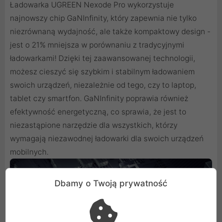
Ładowarka UGREEN Nexode Pro wykorzystuje
najnowszy chip GaNInfinity, który zapewnia nie tylko
niezrównaną wydajność, ale także kompaktowy design -
jest o 21% mniejsza w porównaniu z tradycyjnymi
ładowarkami! Dzięki tej zaawansowanej technologii,
możesz cieszyć się szybkim i stabilnym ładowaniem
swoich urządzeń, niezależnie od tego, czy to laptop,
tablet czy smartfon. GaNInfinity poprawia również
efektywność energetyczną, co sprawia, że jest to
niezastąpione narzędzie dla wszystkich, którzy
wymagają niezawodnej ładowarki dla swoich urządzeń
mobilnych.
Dbamy o Twoją prywatność