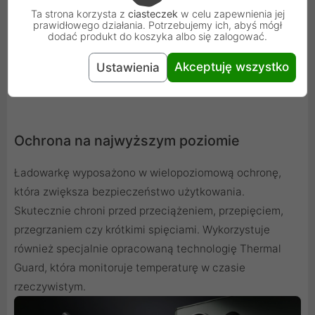
Ta strona korzysta z
ciasteczek
w celu zapewnienia jej
prawidłowego działania. Potrzebujemy ich, abyś mógł
dodać produkt do koszyka albo się zalogować.
Akceptuję wszystko
Ustawienia
Ochrona na najwyższym poziomie
Ładowarkę wyposażono w wielopoziomową ochronę,
która zwiększa bezpieczeństwo użytkowania.
Skutecznie chroni przed przeciążeniem, przepięciem,
przegrzaniem czy krótkimi spięciami. Wykorzystuje
również specjalnie opracowaną technologię Thermal
Guard, która monitoruje temperaturę w czasie
rzeczywistym.