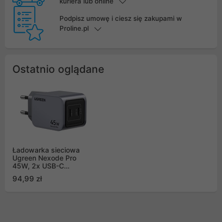
kuriera lub online
Podpisz umowę i ciesz się zakupami w
Proline.pl
Ostatnio oglądane
Ładowarka sieciowa
Ugreen Nexode Pro
45W, 2x USB-C
(35008)
94,99 zł