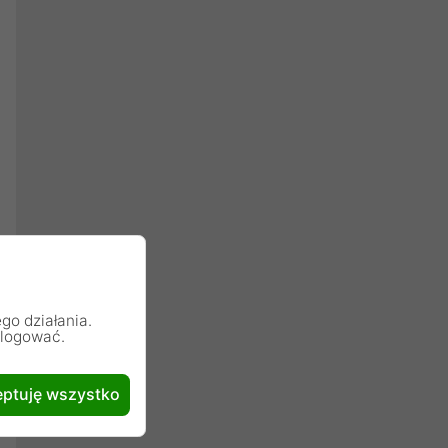
go działania.
alogować.
ptuję wszystko