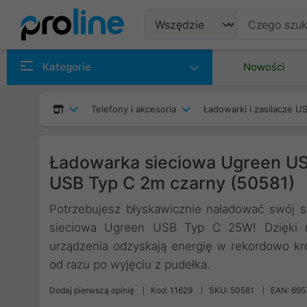
Produkty
Kategorie
Nowości
Producenci
Telefony i akcesoria
Ładowarki i zasilacze U
Kategorie
Ładowarka sieciowa Ugreen US
USB Typ C 2m czarny (50581)
Potrzebujesz błyskawicznie naładować swój sm
sieciowa Ugreen USB Typ C 25W! Dzięki no
urządzenia odzyskają energię w rekordowo kr
od razu po wyjęciu z pudełka.
Dodaj pierwszą opinię
Kod: 11629
SKU: 50581
EAN: 69