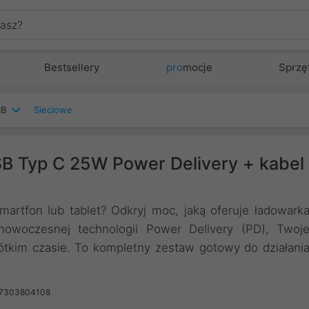
Bestsellery
pro
mocje
Sprzę
SB
Sieciowe
B Typ C 25W Power Delivery + kabel
artfon lub tablet? Odkryj moc, jaką oferuje ładowark
woczesnej technologii Power Delivery (PD), Twoj
ótkim czasie. To kompletny zestaw gotowy do działani
57303804108