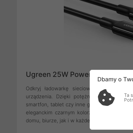
Ugreen 25W Power Delivery: T
Dbamy o Two
Odkryj ładowarkę sieciową Ugreen, która
Ta s
urządzenia. Dzięki potężnej mocy 25W i i
Pot
smartfon, tablet czy inne gadżety odzyskają
eleganckim czarnym kolorze i kompaktowe 
domu, biurze, jak i w każdej podróży.