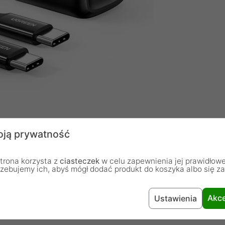
woja Codzienna Dawka Mocy!
ją prywatność
 na zawsze zmieni sposób, w jaki zasilasz swoje
trona korzysta z
ciasteczek
w celu zapewnienia jej prawidłowe
nnowacyjnej technologii Power Delivery (PD), Twój
rzebujemy ich, abyś mógł dodać produkt do koszyka albo się z
 energię w mgnieniu oka. Jej minimalistyczny design w
wymiary czynią z niej idealnego partnera zarówno w
Akce
Ustawienia