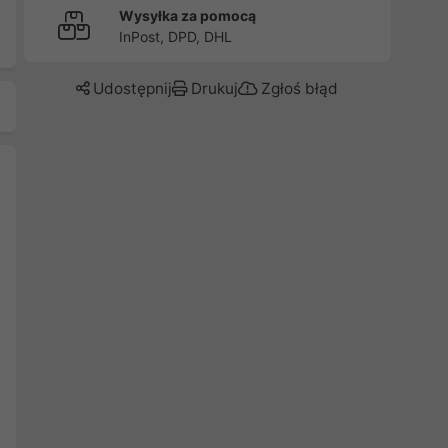
Wysyłka za pomocą
InPost, DPD, DHL
Udostępnij
Drukuj
Zgłoś błąd