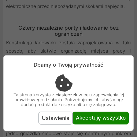
elektroniczne przed niepożądanymi skokami napięcia.
Cztery niezależne porty i ładowanie bez
ograniczeń
Konstrukcja ładowarki została zaprojektowana w taki
sposób, aby ułatwić organizację miejsca pracy i
wyeliminować potrzebę korzystania z wielu zasilaczy.
Dbamy o Twoją prywatność
Do dyspozycji użytkownika oddano aż cztery aktywne
wyjścia, w tym trzy uniwersalne gniazda USB-C oraz
jeden klasyczny port USB-A. Dzięki takiemu układowi
można w tym samym czasie uzupełniać energię w
Ta strona korzysta z
ciasteczek
w celu zapewnienia jej
prawidłowego działania. Potrzebujemy ich, abyś mógł
telefonie, tablecie, komputerze oraz bezprzewodowych
dodać produkt do koszyka albo się zalogować.
słuchawkach. To doskonałe rozwiązanie zarówno do
biura, jak i do domu, które pozwala utrzymać porządek
Akceptuję wszystko
Ustawienia
na biurku, redukując plątaninę kabli i sprawiając, że
jedno gniazdko sieciowe staje się centralnym punktem