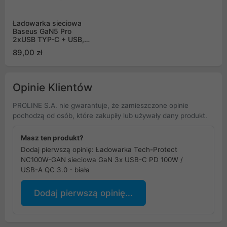
Ładowarka sieciowa
Baseus GaN5 Pro
2xUSB TYP-C + USB,
65W - czarna
89,00 zł
(CCGP120201)
Opinie Klientów
PROLINE S.A. nie gwarantuje, że zamieszczone opinie
pochodzą od osób, które zakupiły lub używały dany produkt.
Masz ten produkt?
Dodaj pierwszą opinię: Ładowarka Tech-Protect
NC100W-GAN sieciowa GaN 3x USB-C PD 100W /
USB-A QC 3.0 - biała
Dodaj pierwszą opinię...