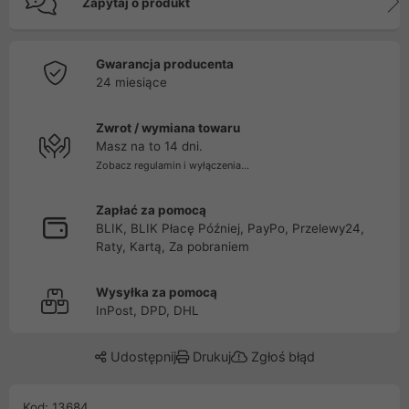
Zapytaj o produkt
Gwarancja producenta
24 miesiące
Zwrot / wymiana towaru
Masz na to 14 dni.
Zobacz regulamin i wyłączenia...
Zapłać za pomocą
BLIK, BLIK Płacę Później, PayPo, Przelewy24,
Raty, Kartą, Za pobraniem
Wysyłka za pomocą
InPost, DPD, DHL
Udostępnij
Drukuj
Zgłoś błąd
Kod: 13684