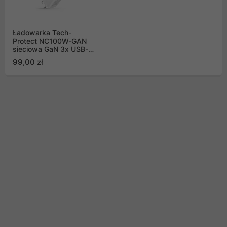
Ładowarka Tech-
Protect NC100W-GAN
sieciowa GaN 3x USB-C
PD 100W / USB-A QC
99,00 zł
3.0 - biała