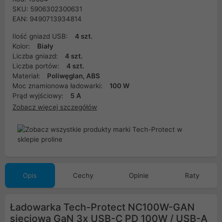
SKU: 5906302300631
EAN: 9490713934814
Ilość gniazd USB:
4 szt.
Kolor:
Biały
Liczba gniazd:
4 szt.
Liczba portów:
4 szt.
Materiał:
Poliwęglan, ABS
Moc znamionowa ładowarki:
100 W
Prąd wyjściowy:
5 A
Zobacz więcej szczegółów
Opis
Cechy
Opinie
Raty
Ładowarka Tech-Protect NC100W-GAN
sieciowa GaN 3x USB-C PD 100W / USB-A