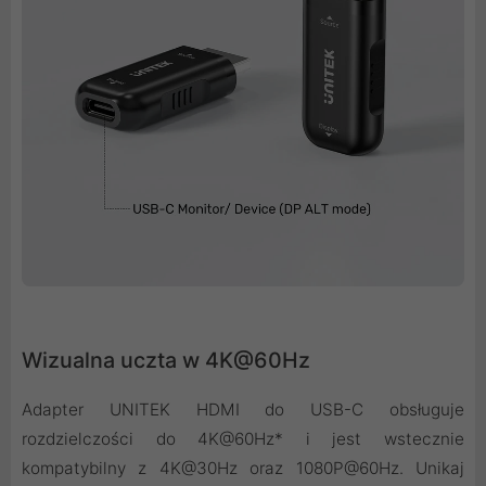
Wizualna uczta w 4K@60Hz
Adapter UNITEK HDMI do USB-C obsługuje
rozdzielczości do 4K@60Hz* i jest wstecznie
kompatybilny z 4K@30Hz oraz 1080P@60Hz. Unikaj