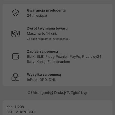
Gwarancja producenta
24 miesiące
Zwrot / wymiana towaru
Masz na to 14 dni.
Zobacz regulamin i wyłączenia...
Zapłać za pomocą
BLIK, BLIK Płacę Później, PayPo, Przelewy24,
Raty, Kartą, Za pobraniem
Wysyłka za pomocą
InPost, DPD, DHL
Udostępnij
Drukuj
Zgłoś błąd
Kod: 11298
SKU: V1187BBK01