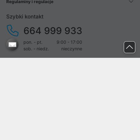
Regulaminy i regulacje
Szybki kontakt
664 999 933
pon. - pt.
9:00 - 17:00
sob. - niedz.
nieczynne
pomoc@proline.pl
Dołącz do nas
Zgłoś błąd na stronie
Proline SA z siedzibą w Mirkowie (55-095), przy ul. Brzozowej 5,
wpisana do rejestru przedsiębiorców Krajowego Rejestru Sądowego
przez Sąd Rejonowy dla Wrocławia-Fabrycznej we Wrocławiu, VI
Wydział Gospodarczy Krajowego Rejestru Sądowego pod nr KRS:
0000282071, NIP: 8951898022, REGON: 020482041, BDO: