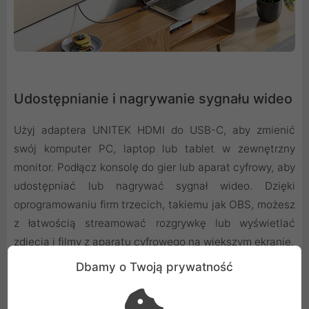
Udostępnianie i nagrywanie sygnału wideo
Użyj adaptera UNITEK HDMI do USB-C, aby zmienić
swój komputer PC, laptop lub tablet w zewnętrzny
monitor. Podłącz konsolę do gier lub aparat cyfrowy, aby
udostępniać lub nagrywać sygnał wideo. Dzięki
oprogramowaniu firm trzecich, takiemu jak OBS, możesz
z łatwością streamować rozgrywkę lub wyświetlać
zdjęcia i filmy z aparatu cyfrowego na większym ekranie.
Dbamy o Twoją prywatność