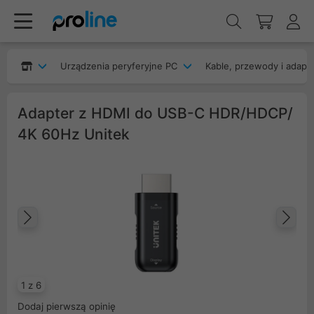
Urządzenia peryferyjne PC
Kable, przewody i adapt
Adapter z HDMI do USB-C HDR/HDCP/
4K 60Hz Unitek
Poprzedni
Na
1 z 6
Dodaj pierwszą opinię