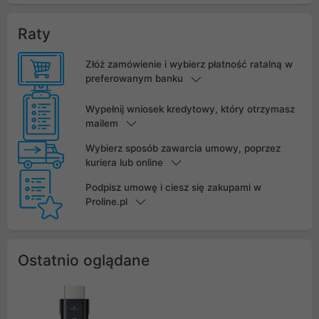
Raty
Złóż zamówienie i wybierz płatność ratalną w
preferowanym banku
Wypełnij wniosek kredytowy, który otrzymasz
mailem
Wybierz sposób zawarcia umowy, poprzez
kuriera lub online
Podpisz umowę i ciesz się zakupami w
Proline.pl
Ostatnio oglądane