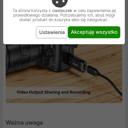
Ta strona korzysta z
ciasteczek
w celu zapewnienia jej
prawidłowego działania. Potrzebujemy ich, abyś mógł
dodać produkt do koszyka albo się zalogować.
Akceptuję wszystko
Ustawienia
Ważna uwaga