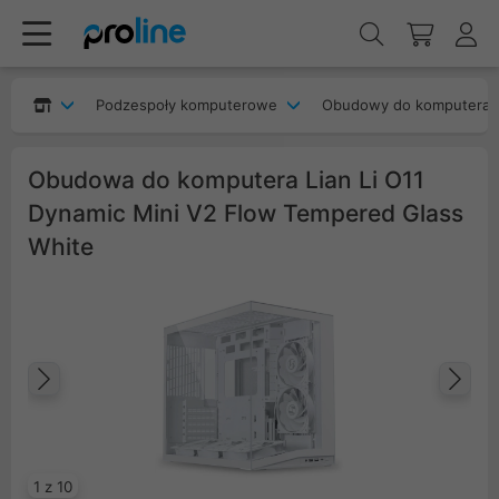
Podzespoły komputerowe
Obudowy do komputera
Obudowa do komputera Lian Li O11
Dynamic Mini V2 Flow Tempered Glass
White
Poprzedni
Na
1 z 10