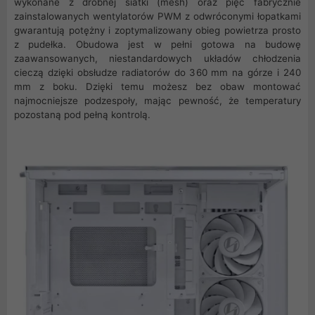
wykonane z drobnej siatki (mesh) oraz pięć fabrycznie
zainstalowanych wentylatorów PWM z odwróconymi łopatkami
gwarantują potężny i zoptymalizowany obieg powietrza prosto
z pudełka. Obudowa jest w pełni gotowa na budowę
zaawansowanych, niestandardowych układów chłodzenia
cieczą dzięki obsłudze radiatorów do 360 mm na górze i 240
mm z boku. Dzięki temu możesz bez obaw montować
najmocniejsze podzespoły, mając pewność, że temperatury
pozostaną pod pełną kontrolą.