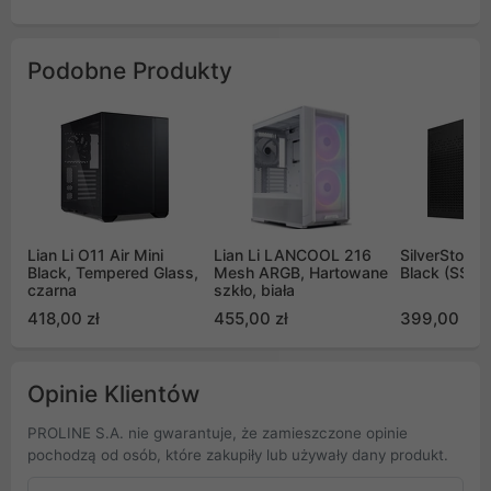
Podobne Produkty
Lian Li O11 Air Mini
Lian Li LANCOOL 216
SilverStone 
Black, Tempered Glass,
Mesh ARGB, Hartowane
Black (SST-
czarna
szkło, biała
418,00 zł
455,00 zł
399,00 zł
Opinie Klientów
PROLINE S.A. nie gwarantuje, że zamieszczone opinie
pochodzą od osób, które zakupiły lub używały dany produkt.