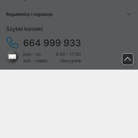
Regulaminy i regulacje
Szybki kontakt
664 999 933
pon. - pt.
9:00 - 17:00
sob. - niedz.
nieczynne
pomoc@proline.pl
Dołącz do nas
Zgłoś błąd na stronie
Proline SA z siedzibą w Mirkowie (55-095), przy ul. Brzozowej 5,
wpisana do rejestru przedsiębiorców Krajowego Rejestru Sądowego
przez Sąd Rejonowy dla Wrocławia-Fabrycznej we Wrocławiu, VI