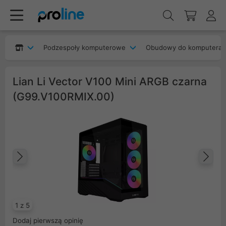
Podzespoły komputerowe
Obudowy do komputera
Lian Li Vector V100 Mini ARGB czarna
(G99.V100RMIX.00)
Poprzedni
Na
1 z 5
Dodaj pierwszą opinię