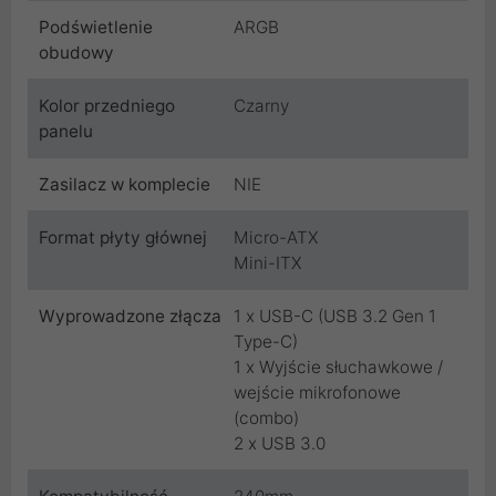
Podświetlenie
ARGB
obudowy
Kolor przedniego
Czarny
panelu
Zasilacz w komplecie
NIE
Format płyty głównej
Micro-ATX
Mini-ITX
Wyprowadzone złącza
1 x USB-C (USB 3.2 Gen 1
Type-C)
1 x Wyjście słuchawkowe /
wejście mikrofonowe
(combo)
2 x USB 3.0