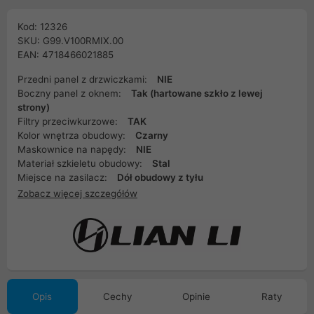
Kod: 12326
SKU: G99.V100RMIX.00
EAN: 4718466021885
Przedni panel z drzwiczkami:
NIE
Boczny panel z oknem:
Tak (hartowane szkło z lewej
strony)
Filtry przeciwkurzowe:
TAK
Kolor wnętrza obudowy:
Czarny
Maskownice na napędy:
NIE
Materiał szkieletu obudowy:
Stal
Miejsce na zasilacz:
Dół obudowy z tyłu
Zobacz więcej szczegółów
Opis
Cechy
Opinie
Raty