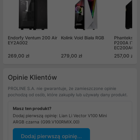
Endorfy Ventum 200 Air
Kolink Void Biała RGB
Phanteks Ec
EY2A002
P200A ITX C
EC200AC_B
269,00 zł
279,00 zł
257,00 zł
Opinie Klientów
PROLINE S.A. nie gwarantuje, że zamieszczone opinie
pochodzą od osób, które zakupiły lub używały dany produkt.
Masz ten produkt?
Dodaj pierwszą opinię: Lian Li Vector V100 Mini
ARGB czarna (G99.V100RMIX.00)
Dodaj pierwszą opinię...