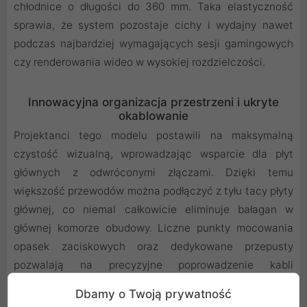
chłodnice o długości do 360 mm. Taka elastyczność
sprawia, że system pozostaje cichy i wydajny nawet
podczas najbardziej wymagających sesji gamingowych
czy renderowania wideo w wysokiej rozdzielczości.
Innowacyjna organizacja przestrzeni i ukryte
okablowanie
Projektanci tego modelu postawili na maksymalną
czystość wizualną, wprowadzając wsparcie dla płyt
głównych z odwróconymi złączami. Dzięki temu
większość przewodów można podłączyć z tyłu tacy płyty
głównej, co niemal całkowicie eliminuje bałagan w
głównej komorze obudowy. Liczne punkty mocowania
opasek zaciskowych oraz dedykowane przepusty
pozwalają na precyzyjne poprowadzenie kabli
zasilających i sygnałowych. Taki układ nie tylko
Dbamy o Twoją prywatność
poprawia estetykę, ale również realnie wpływa na lepszy