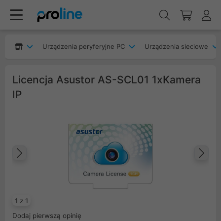
Urządzenia peryferyjne PC
Urządzenia sieciowe
Licencja Asustor AS-SCL01 1xKamera
IP
Poprzedni
Na
1 z 1
Dodaj pierwszą opinię