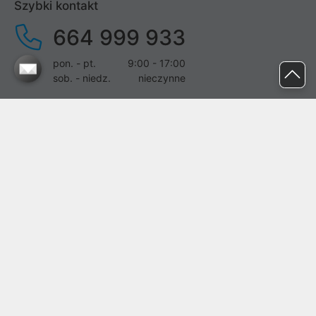
Szybki kontakt
664 999 933
pon. - pt.
9:00 - 17:00
sob. - niedz.
nieczynne
pomoc@proline.pl
Dołącz do nas
Zgłoś błąd na stronie
Proline SA z siedzibą w Mirkowie (55-095), przy ul. Brzozowej 5,
wpisana do rejestru przedsiębiorców Krajowego Rejestru Sądowego
przez Sąd Rejonowy dla Wrocławia-Fabrycznej we Wrocławiu, VI
Wydział Gospodarczy Krajowego Rejestru Sądowego pod nr KRS:
0000282071, NIP: 8951898022, REGON: 020482041, BDO:
000437899. Kapitał zakładowy Spółki wynosi 500000,00 zł i został
on opłacony w całości.