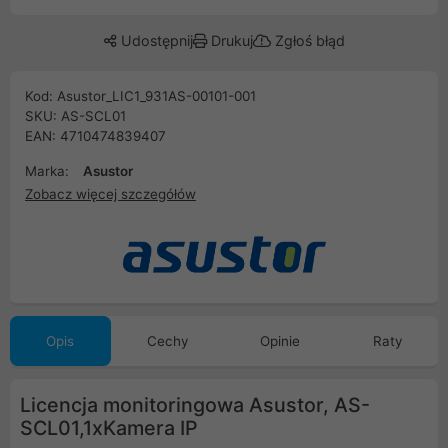
Udostępnij
Drukuj
Zgłoś błąd
Kod: Asustor_LIC1_931AS-00101-001
SKU: AS-SCL01
EAN: 4710474839407
Marka:
Asustor
Zobacz więcej szczegółów
Opis
Cechy
Opinie
Raty
Licencja monitoringowa Asustor, AS-
SCL01,1xKamera IP