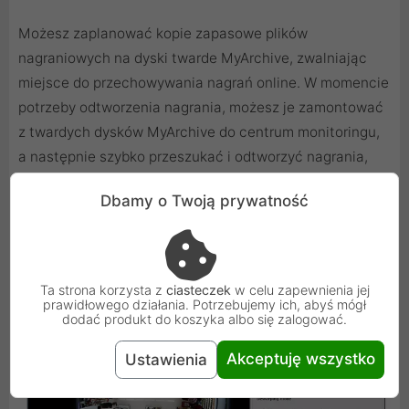
Możesz zaplanować kopie zapasowe plików
nagraniowych na dyski twarde MyArchive, zwalniając
miejsce do przechowywania nagrań online. W momencie
potrzeby odtworzenia nagrania, możesz je zamontować
z twardych dysków MyArchive do centrum monitoringu,
a następnie szybko przeszukać i odtworzyć nagrania,
których potrzebujesz.
Dbamy o Twoją prywatność
Przywracanie obrazu 360 - Rybie oko
Ta strona korzysta z
ciasteczek
w celu zapewnienia jej
prawidłowego działania. Potrzebujemy ich, abyś mógł
dodać produkt do koszyka albo się zalogować.
Akceptuję wszystko
Ustawienia