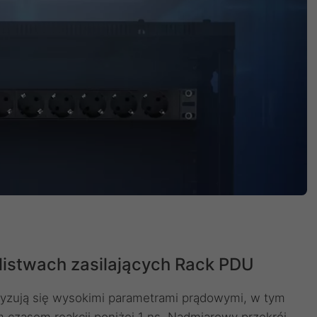
istwach zasilających Rack PDU
eryzują się wysokimi parametrami prądowymi, w tym
 czasem reakcji poniżej 1 ns. Nadmiarowy przekrój