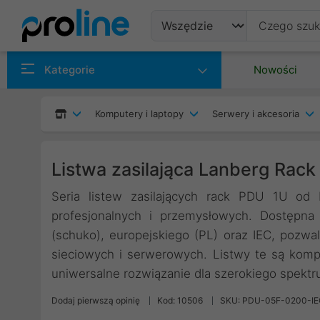
Produkty
Kategorie
Nowości
Producenci
Komputery i laptopy
Serwery i akcesoria
Kategorie
Listwa zasilająca Lanberg Rac
Seria listew zasilających rack PDU 1U od
profesjonalnych i przemysłowych. Dostępna
(schuko), europejskiego (PL) oraz IEC, poz
sieciowych i serwerowych. Listwy te są kompa
uniwersalne rozwiązanie dla szerokiego spektru
Dodaj pierwszą opinię
Kod: 10506
SKU: PDU-05F-0200-I