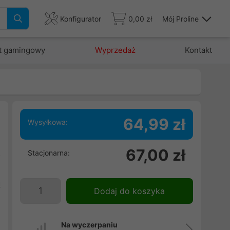
Konfigurator
0,00 zł
Mój Proline
t gamingowy
Wyprzedaż
Kontakt
64,99 zł
Wysyłkowa:
ń
67,00 zł
Stacjonarna:
o
ń
ą
Dodaj do koszyka
Na wyczerpaniu