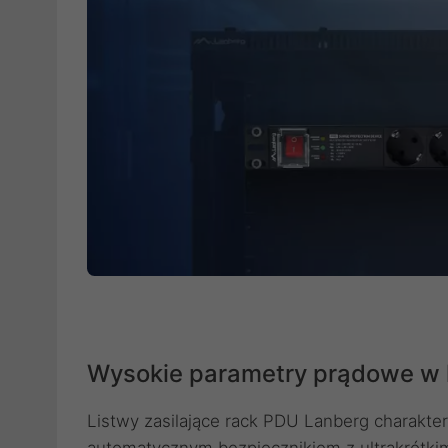
Wysokie parametry prądowe w l
Listwy zasilające rack PDU Lanberg charakt
automatycznym bezpiecznikiem z ultrakrótkim