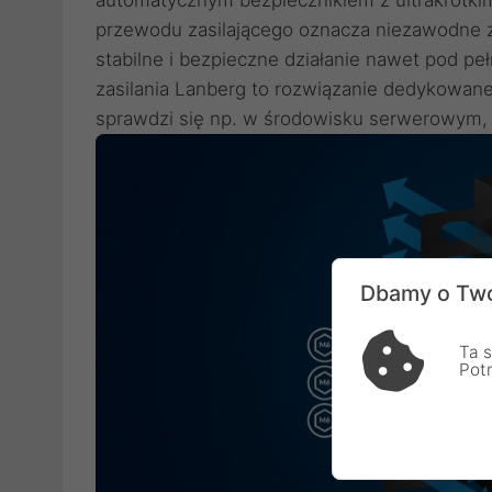
przewodu zasilającego oznacza niezawodne za
stabilne i bezpieczne działanie nawet pod pe
zasilania Lanberg to rozwiązanie dedykowane
sprawdzi się np. w środowisku serwerowym, a
Dbamy o Two
Ta s
Pot