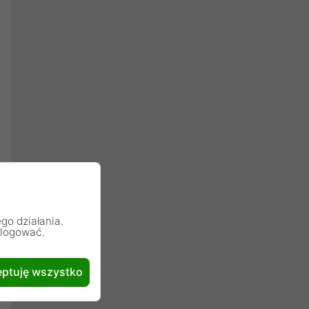
go działania.
alogować.
ptuję wszystko