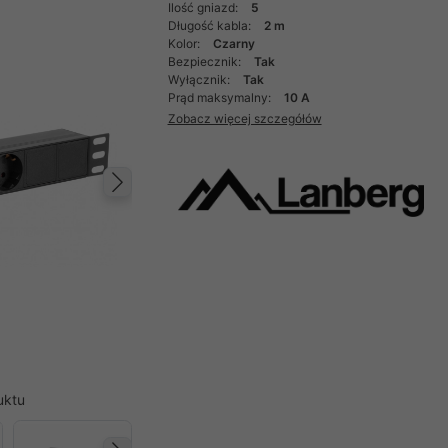
Ilość gniazd:
5
Długość kabla:
2 m
Kolor:
Czarny
Bezpiecznik:
Tak
Wyłącznik:
Tak
Prąd maksymalny:
10 A
Zobacz więcej szczegółów
Następny
uktu