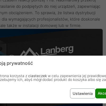
silanie do podpiętych do niej urządzeń, zapewniając
łnym obciążeniem. To sprawia, że listwa dystrybucji
 dla wymagających profesjonalistów, które doskonale
le także w instalacji domowej lub w firmie.
ją prywatność
trona korzysta z
ciasteczek
w celu zapewnienia jej prawidłowe
rzebujemy ich, abyś mógł dodać produkt do koszyka albo się z
Akce
Ustawienia