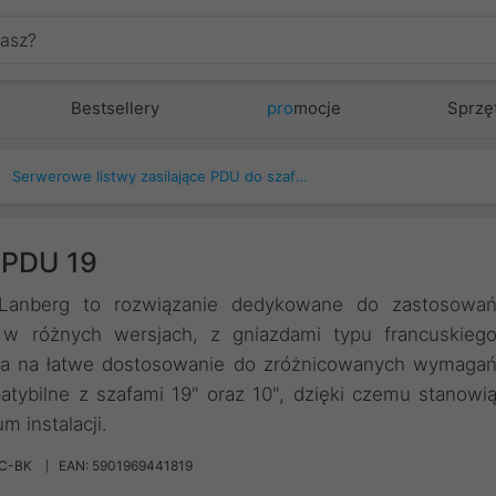
Bestsellery
pro
mocje
Sprzę
Serwerowe listwy zasilające PDU do szaf Rack
k PDU 19
 Lanberg to rozwiązanie dedykowane do zastosowa
 w różnych wersjach, z gniazdami typu francuskieg
wala na łatwe dostosowanie do zróżnicowanych wymaga
tybilne z szafami 19" oraz 10", dzięki czemu stanowi
m instalacji.
EC-BK
EAN: 5901969441819