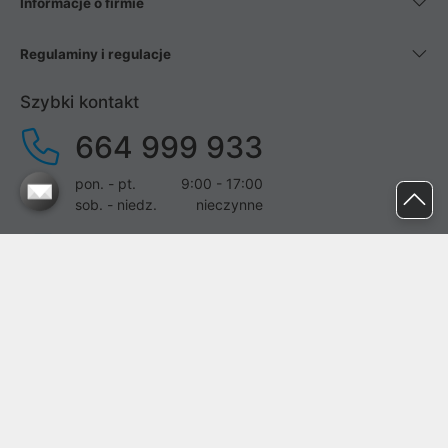
Informacje o firmie
Regulaminy i regulacje
Szybki kontakt
664 999 933
pon. - pt.
9:00 - 17:00
sob. - niedz.
nieczynne
pomoc@proline.pl
Dołącz do nas
Zgłoś błąd na stronie
Proline SA z siedzibą w Mirkowie (55-095), przy ul. Brzozowej 5,
wpisana do rejestru przedsiębiorców Krajowego Rejestru Sądowego