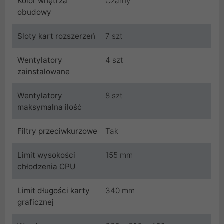
Kolor wnętrza
Czarny
obudowy
Sloty kart rozszerzeń
7 szt
Wentylatory
4 szt
zainstalowane
Wentylatory
8 szt
maksymalna ilość
Filtry przeciwkurzowe
Tak
Limit wysokości
155 mm
chłodzenia CPU
Limit długości karty
340 mm
graficznej