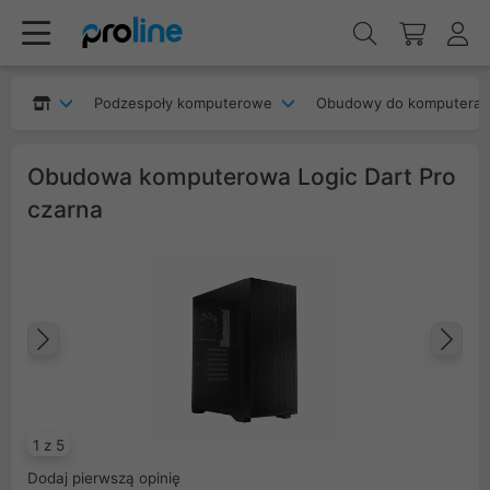
Podzespoły komputerowe
Obudowy do komputera
Obudowa komputerowa Logic Dart Pro
czarna
Poprzedni
Na
1 z 5
Dodaj pierwszą opinię