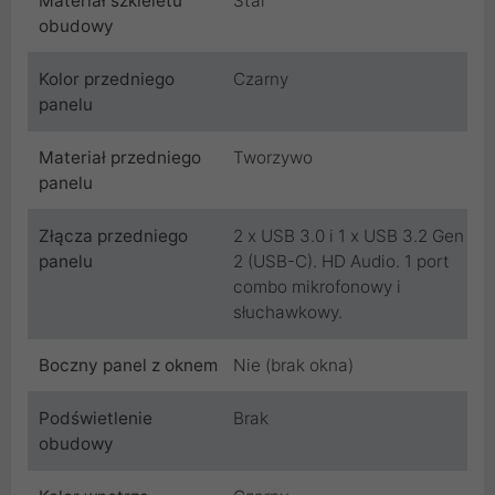
Materiał szkieletu
Stal
obudowy
Kolor przedniego
Czarny
panelu
Materiał przedniego
Tworzywo
panelu
Złącza przedniego
2 x USB 3.0 i 1 x USB 3.2 Gen
panelu
2 (USB-C). HD Audio. 1 port
combo mikrofonowy i
słuchawkowy.
Boczny panel z oknem
Nie (brak okna)
Podświetlenie
Brak
obudowy