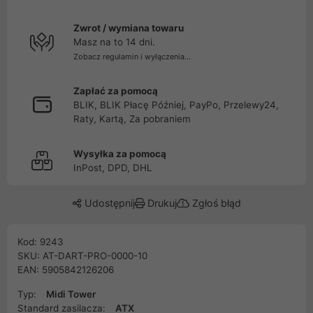
Zwrot / wymiana towaru
Masz na to 14 dni.
Zobacz regulamin i wyłączenia...
Zapłać za pomocą
BLIK, BLIK Płacę Później, PayPo, Przelewy24,
Raty, Kartą, Za pobraniem
Wysyłka za pomocą
InPost, DPD, DHL
Udostępnij
Drukuj
Zgłoś błąd
Kod: 9243
SKU: AT-DART-PRO-0000-10
EAN: 5905842126206
Typ:
Midi Tower
Standard zasilacza:
ATX