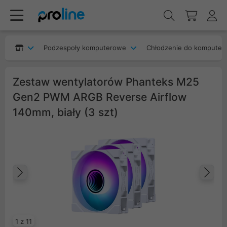
Podzespoły komputerowe
Chłodzenie do komputer
Zestaw wentylatorów Phanteks M25
Gen2 PWM ARGB Reverse Airflow
140mm, biały (3 szt)
Poprzedni
Na
1 z 11