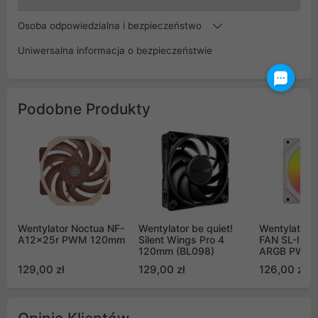
Osoba odpowiedzialna i bezpieczeństwo
Uniwersalna informacja o bezpieczeństwie
Podobne Produkty
Wentylator Noctua NF-
Wentylator be quiet!
Wentylator L
A12x25r PWM 120mm
Silent Wings Pro 4
FAN SL-INFI
120mm (BL098)
ARGB PWM
biały
129,00 zł
129,00 zł
126,00 zł