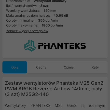
Przeznaczenie:
Wentylator obudowy
Ilość wentylatorów:
3 szt
Wymiary wentylatora:
140 mm
Maksymalny poziom hałasu:
40.95 dB
Obroty minimalne:
350 obr/min
Obroty maksymalne:
1800 obr/min
Zobacz więcej szczegółów
Opis
Cechy
Opinie
Raty
Zestaw wentylatorów Phanteks M25 Gen2
PWM ARGB Reverse Airflow 140mm, biały
(3 szt) M25G2-140
Wentylatory PHANTEKS M25 Gen2 są idealnym