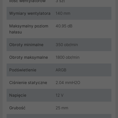
Ilość wentylatorów
3 szt
Wymiary wentylatora
140 mm
Maksymalny poziom
40.95 dB
hałasu
Obroty minimalne
350 obr/min
Obroty maksymalne
1800 obr/min
Podświetlenie
ARGB
Ciśnienie statyczne
2.04 mmH2O
Napięcie
12 V
Grubość
25 mm