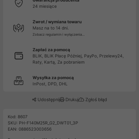
Gwarancja producenta
24 miesiące
Zwrot / wymiana towaru
Masz na to 14 dni.
Zobacz regulamin i wyłączenia...
Zapłać za pomocą
BLIK, BLIK Płacę Później, PayPo, Przelewy24,
Raty, Kartą, Za pobraniem
Wysyłka za pomocą
InPost, DPD, DHL
Udostępnij
Drukuj
Zgłoś błąd
Kod: 8607
SKU: PH-F140M25R_G2_DWT01_3P
EAN: 0886523003656