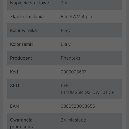
Napięcie startowe
7 V
Złącze zasilania
Fan PWM 4 pin
Kolor wirnika
Biały
Kolor ramki
Biały
Producent
Phanteks
Kod
0000008607
SKU
PH-
F140M25R_G2_DWT01_3P
EAN
0886523003656
Gwarancja
24 miesiące
producenta