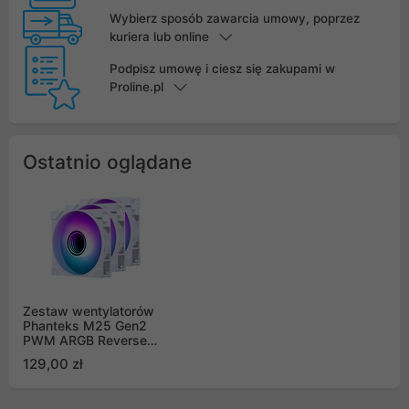
Wybierz sposób zawarcia umowy, poprzez
kuriera lub online
Podpisz umowę i ciesz się zakupami w
Proline.pl
Ostatnio oglądane
Zestaw wentylatorów
Phanteks M25 Gen2
PWM ARGB Reverse
Airflow 140mm, biały (3
129,00 zł
szt) M25G2-140