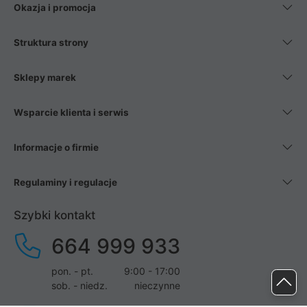
Okazja i promocja
Struktura strony
Sklepy marek
Wsparcie klienta i serwis
Informacje o firmie
Regulaminy i regulacje
Szybki kontakt
664 999 933
pon. - pt.
9:00 - 17:00
sob. - niedz.
nieczynne