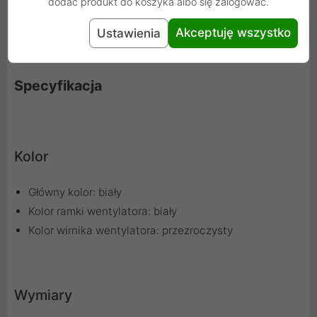
Twojego komputera.
dodać produkt do koszyka albo się zalogować.
Akceptuję wszystko
Ustawienia
Specyfikacja
Kolor
Główny kolor: biały
Kolor ramki wentylatora: biały
Kolor wirnika wentylatora: przezroczysty
Wymiary