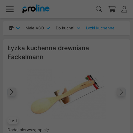
Małe AGD
Do kuchni
Łyżki kuchenne
Łyżka kuchenna drewniana
Fackelmann
Poprzedni
Na
1 z 1
Dodaj pierwszą opinię