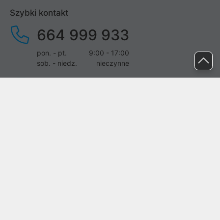
Szybki kontakt
664 999 933
pon. - pt.
9:00 - 17:00
sob. - niedz.
nieczynne
pomoc@proline.pl
Dołącz do nas
Zgłoś błąd na stronie
Proline SA z siedzibą w Mirkowie (55-095), przy ul. Brzozowej 5,
wpisana do rejestru przedsiębiorców Krajowego Rejestru Sądowego
przez Sąd Rejonowy dla Wrocławia-Fabrycznej we Wrocławiu, VI
Wydział Gospodarczy Krajowego Rejestru Sądowego pod nr KRS:
0000282071, NIP: 8951898022, REGON: 020482041, BDO:
000437899. Kapitał zakładowy Spółki wynosi 500000,00 zł i został