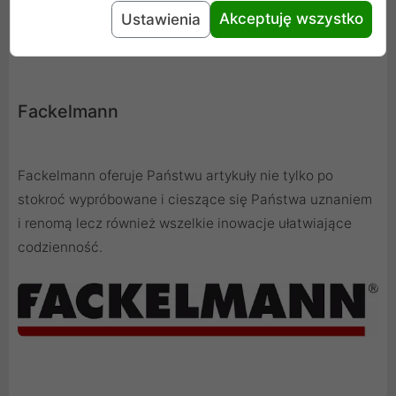
Akceptuję wszystko
Ustawienia
Fackelmann
Fackelmann oferuje Państwu artykuły nie tylko po
stokroć wypróbowane i cieszące się Państwa uznaniem
i renomą lecz również wszelkie inowacje ułatwiające
codzienność.