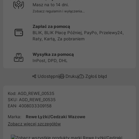
Masz na to 14 dni.
Zobacz regulamin i wyłączenia...
Zapłać za pomocą
BLIK, BLIK Płacę Później, PayPo, Przelewy24,
Raty, Kartą, Za pobraniem
Wysyłka za pomocą
InPost, DPD, DHL
Udostępnij
Drukuj
Zgłoś błąd
Kod: AGD_REWE_00535
SKU: AGD_REWE_00535
EAN: 4008033309158
Marka:
Rewe Łyżki/Cedzaki Wazowe
Zobacz więcej szczegółów