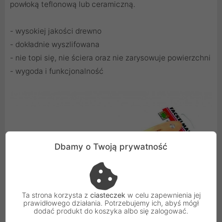
powłoką teflonową lub ceramiczną.
- wysokiej jakości drewno
- dokładnie wyszlifowana
- nie topi się, nie ściera oraz nie zarysowuje powierzchni
- wygoda i funkcjonalność
Dbamy o Twoją prywatność
Ta strona korzysta z
ciasteczek
w celu zapewnienia jej
prawidłowego działania. Potrzebujemy ich, abyś mógł
dodać produkt do koszyka albo się zalogować.