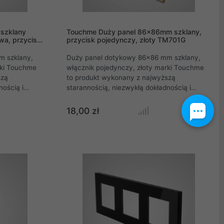
szklany
Touchme Duży panel 86x86mm szklany,
a, przycisk
przycisk pojedynczy, złoty TM701G
m szklany,
Duży panel dotykowy 86x86 mm szklany,
rki Touchme
włącznik pojedynczy, złoty marki Touchme
szą
to produkt wykonany z najwyższą
nością i
starannością, niezwykłą dokładnością i
 do systemu
precyzją. Każdy panel szklany systemu
ych marki
włączników dotykowych marki Touchme
18,00 zł
owanego,
wycinany jest z hartowanego, odpornego
adku rozbicia
szkła, które w przypadku rozbicia nie
ekt
rozpryskuje się, a tworzy efekt "popękanej
adku szyby
szyby" jak w przypadku szyby
dukt jest
samochodowej. Dzięki tej właściwości
produkt jest niezwykle bezpieczny i
uniemożliwia przypadkowe okaleczenie.