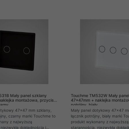
klasycznych posiada
funkcjonalności, dobrego wyko
rescencyjne, pozwalające na
nowoczesnej myśli technicznej.
zowanie łącznika nawet w
TouchMe daje nam piękne dot
łączniki, które dodatkowo moż
pilotami bezprzewodowymi i st
na odległość (tylko wybrane mo
31B Mały panel szklany
Touchme TM532W Mały panel
aklejka montażowa, przycisk
47x47mm + naklejka montażow
arny
potrójny, biały
otykowy 47x47 mm szklany,
Mały panel dotykowy 47x47 m
jny, czarny marki Touchme to
łącznik potrójny, biały marki T
nany z najwyższą
produkt wykonany z najwyższą
 niezwykłą dokładnością i
starannością, niezwykłą dokład