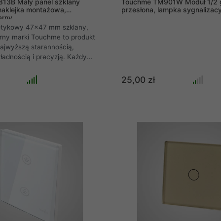
13B Mały panel szklany
Touchme TM901W Moduł 1/2 
aklejka montażowa,
przesłona, lampka sygnalizacyj
arny
otykowy 47x47 mm szklany,
rny marki Touchme to produkt
ajwyższą starannością,
ładnością i precyzją. Każdy
y do systemu ramkowego
tykowych marki Touchme
25,00 zł
t z hartowanego, odpornego
 przypadku rozbicia nie
ię, a tworzy efekt "popękanej
 przypadku szyby
 dzięki czemu produkt jest
pieczny.