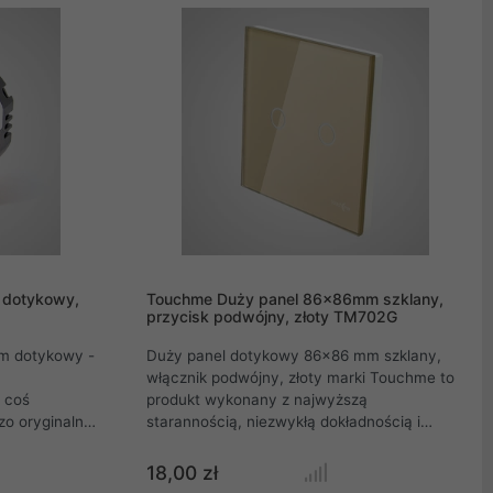
w ciemności.
zlokalizowanie łącznika nawet w ciemności.
dotykowy,
Touchme Duży panel 86x86mm szklany,
przycisk podwójny, złoty TM702G
Duży panel dotykowy 86x86 mm szklany,
włącznik podwójny, złoty marki Touchme to
 coś
produkt wykonany z najwyższą
zo oryginalne
starannością, niezwykłą dokładnością i
łączniki,
precyzją. Każdy panel szklany systemu
przede
włączników dotykowych marki Touchme
18,00 zł
 wyglądu,
wycinany jest z hartowanego, odpornego