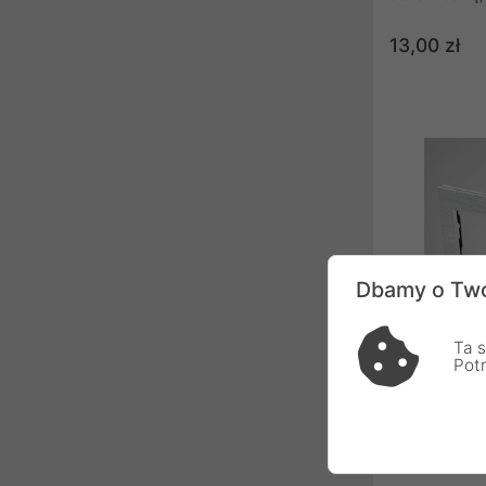
precyzją. Każ
ramkowego łą
13,00 zł
Touchme wyci
odpornego szk
nie rozpryskuj
"popękanej sz
samochodowej
niezwykle bez
Dbamy o Two
Ta s
Pot
Touchme TM6
86x228mm alu