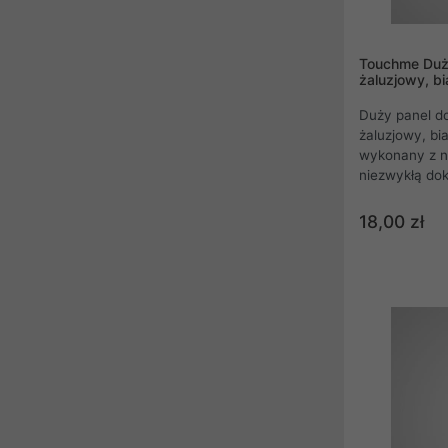
Touchme Duż
żaluzjowy, b
Duży panel d
żaluzjowy, bi
wykonany z n
niezwykłą dok
panel szklan
dotykowych m
18,00 zł
hartowanego, 
przypadku rozb
tworzy efekt 
przypadku sz
właściwości p
bezpieczny i
okaleczenie.