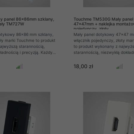
y panel 86x86mm szklany,
Touchme TM530G Mały panel 
iały TM727W
47x47mm + naklejka montażow
pojedynczy, złoty
otykowy 86x86 mm szklany,
Mały panel dotykowy 47x47 m
ały marki Touchme to produkt
włącznik pojedynczy, złoty ma
ajwyższą starannością,
to produkt wykonany z najwyż
ładnością i precyzją. Każdy
starannością, niezwykłą dokład
y systemu włączników
precyzją. Każdy panel szklany
arki Touchme wycinany jest z
ramkowego łączników dotykow
18,00 zł
odpornego szkła, które w
Touchme wycinany jest z hart
icia nie rozpryskuje się, a
odpornego szkła, które w przyp
"popękanej szyby" jak w
nie rozpryskuje się, a tworzy ef
yby samochodowej. Dzięki tej
"popękanej szyby" jak w przyp
rodukt jest niezwykle
samochodowej dzięki czemu pro
 uniemożliwia przypadkowe
niezwykle bezpieczny.