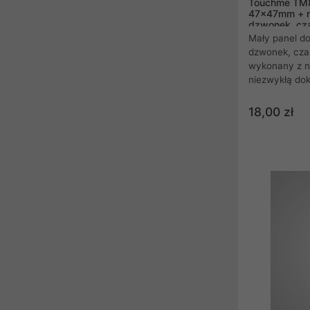
Touchme TM8
47x47mm + n
dzwonek, cz
Mały panel d
dzwonek, cza
wykonany z n
niezwykłą dok
panel szklan
łączników do
18,00 zł
wycinany jes
szkła, które w
rozpryskuje s
szyby" jak w
samochodowej
niezwykle bez