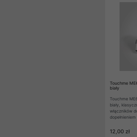
ciemności.
Touchme ME6
biały
Touchme ME6
biały, klasyc
włączników d
dopełnieniem
linie przycis
niezawodne po
12,00 zł
kolekcji gnia