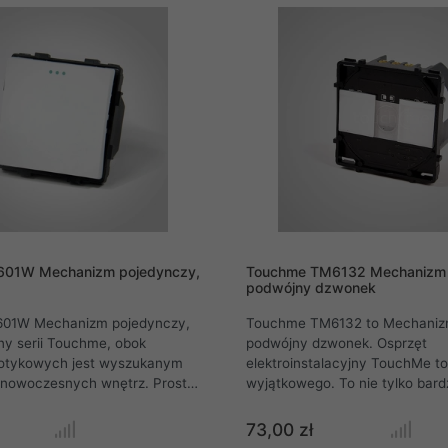
zlokalizowanie łącznika nawet 
01W Mechanizm pojedynczy,
Touchme TM6132 Mechanizm 
podwójny dzwonek
01W Mechanizm pojedynczy,
Touchme TM6132 to Mechanizm dotykowy -
zny serii Touchme, obok
podwójny dzwonek. Osprzęt
otykowych jest wyszukanym
elektroinstalacyjny TouchMe to
 nowoczesnych wnętrz. Proste
wyjątkowego. To nie tylko bard
ków, ponadczasowa estetyka,
i nowoczesne rozwiązanie na wy
dzespoły to tylko kilka zalet
przełączniki i ściemniacze. To 
73,00 zł
zd i łączników Touchme. Każdy z
wszystkim połączenie pięknego