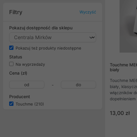
Filtry
Wyczyść
Pokazuj dostępność dla sklepu
Pokazuj też produkty niedostępne
Status
Na wyprzedaży
Touchme ME
biały
Cena (zł)
Touchme ME6
-
biały, klasyc
włączników d
Producent
dopełnieniem
Touchme
(210)
linie przycis
niezawodne po
13,00 zł
kolekcji gnia
mechanizmów 
elementy fluo
łatwe zlokali