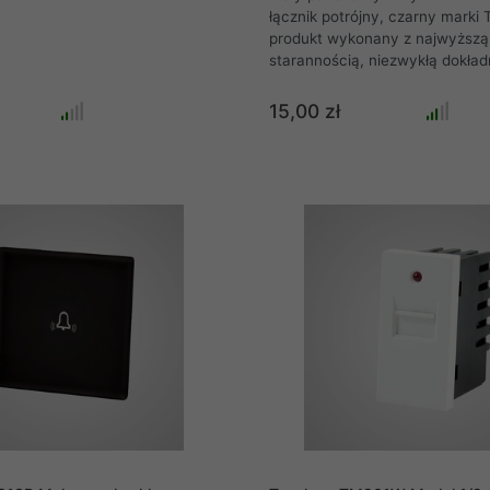
łącznik potrójny, czarny marki
produkt wykonany z najwyższą
starannością, niezwykłą dokład
precyzją. Każdy panel szklany
ramkowego łączników dotykow
15,00 zł
Touchme wycinany jest z hart
odpornego szkła, które w przyp
nie rozpryskuje się, a tworzy ef
"popękanej szyby" jak w przyp
samochodowej dzięki czemu pro
niezwykle bezpieczny.