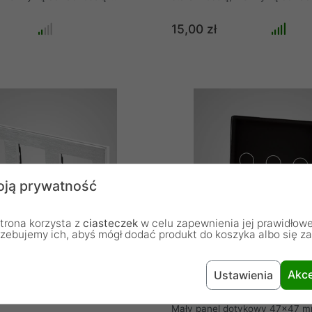
dy panel szklany do systemu
precyzją. Każdy panel szklany
czników dotykowych marki
ramkowego łączników dotykow
15,00 zł
nany jest z hartowanego,
Touchme wycinany jest z hart
ła, które w przypadku rozbicia
odpornego szkła, które w przyp
e się, a tworzy efekt
nie rozpryskuje się, a tworzy ef
yby" jak w przypadku szyby
"popękanej szyby" jak w przyp
 dzięki czemu produkt jest
samochodowej dzięki czemu pro
pieczny.
niezwykle bezpieczny.
ją prywatność
trona korzysta z
ciasteczek
w celu zapewnienia jej prawidłowe
rzebujemy ich, abyś mógł dodać produkt do koszyka albo się z
17W Ramka 3-krotna
Touchme TM532B Mały panel 
Akce
Ustawienia
minium, biała
47x47mm + naklejka montażow
potrójny, czarny
Mały panel dotykowy 47x47 m