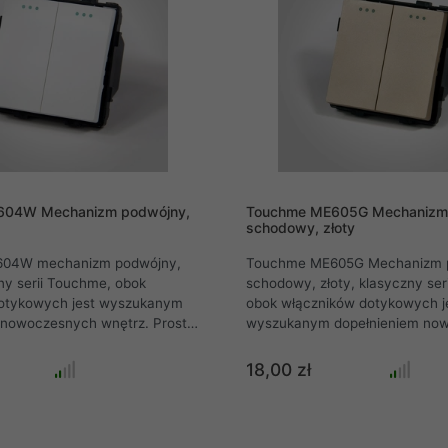
604W Mechanizm podwójny,
Touchme ME605G Mechanizm 
schodowy, złoty
04W mechanizm podwójny,
Touchme ME605G Mechanizm 
zny serii Touchme, obok
schodowy, złoty, klasyczny ser
otykowych jest wyszukanym
obok włączników dotykowych j
 nowoczesnych wnętrz. Proste
wyszukanym dopełnieniem no
ków, ponadczasowa estetyka,
wnętrz. Proste linie przycisków,
dzespoły to tylko kilka zalet
ponadczasowa estetyka, niez
18,00 zł
zd i łączników Touchme. Każdy z
podzespoły to tylko kilka zalet 
klasycznych posiada
i łączników Touchme. Każdy 
rescencyjne, pozwalające na
klasycznych posiada elementy
zowanie łącznika nawet w
fluorescencyjne, pozwalające 