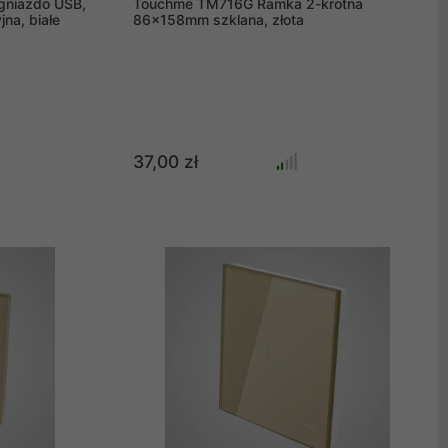
gniazdo USB,
Touchme TM716G Ramka 2-krotna
na, białe
86x158mm szklana, złota
37,00 zł