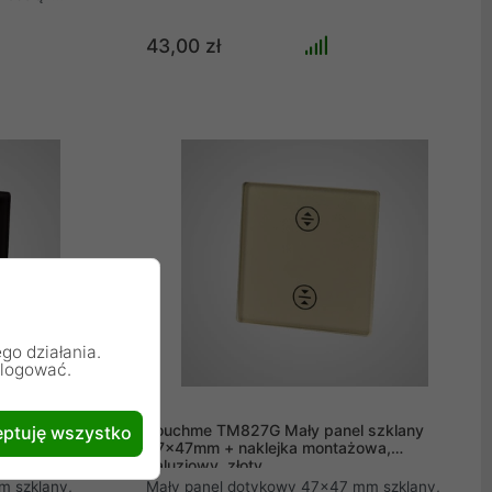
 do systemu
ych marki
43,00 zł
owanego,
adku rozbicia
ekt
adku szyby
dukt jest
go działania.
alogować.
szklany
Touchme TM827G Mały panel szklany
ptuję wszystko
a, przycisk
47x47mm + naklejka montażowa,
żaluzjowy, złoty
m szklany,
Mały panel dotykowy 47x47 mm szklany,