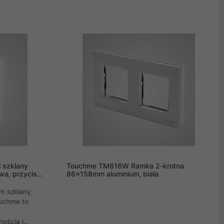
nania oraz
szkła, które w przypadku rozbicia nie
 Seria
rozpryskuje się, a tworzy efekt "popękanej
ykowe
szyby" jak w przypadku szyby
na sparować z
samochodowej. Dzięki tej właściwości
erować nimi
produkt jest niezwykle bezpieczny i
dele)!
uniemożliwia przypadkowe okaleczenie.
 szklany
Touchme TM616W Ramka 2-krotna
a, przycisk
86x158mm aluminium, biała
m szklany,
ouchme to
nością i