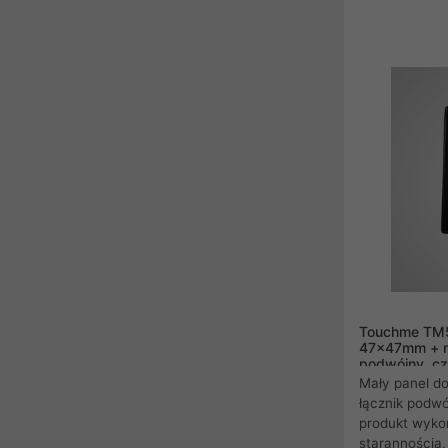
mechanizmów 
elementy fluo
łatwe zlokali
ciemności.
Touchme TM5
47x47mm + n
podwójny, cz
Mały panel d
łącznik podwó
produkt wyko
starannością,