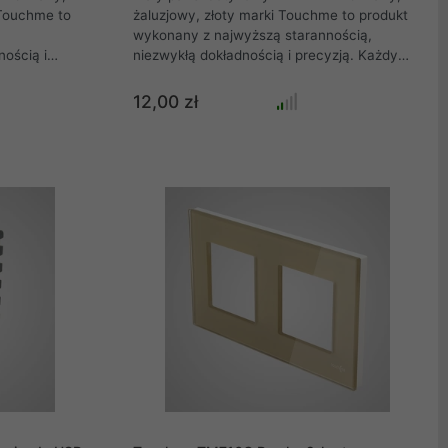
 Touchme to
żaluzjowy, złoty marki Touchme to produkt
wykonany z najwyższą starannością,
nością i
niezwykłą dokładnością i precyzją. Każdy
 do systemu
panel szklany do systemu ramkowego
ych marki
łączników dotykowych marki Touchme
12,00 zł
owanego,
wycinany jest z hartowanego, odpornego
adku rozbicia
szkła, które w przypadku rozbicia nie
ekt
rozpryskuje się, a tworzy efekt "popękanej
adku szyby
szyby" jak w przypadku szyby
dukt jest
samochodowej dzięki czemu produkt jest
niezwykle bezpieczny.