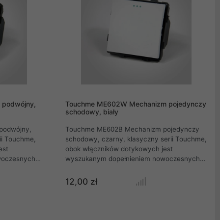
podwójny,
Touchme ME602W Mechanizm pojedynczy
schodowy, biały
podwójny,
Touchme ME602B Mechanizm pojedynczy
ii Touchme,
schodowy, czarny, klasyczny serii Touchme,
est
obok włączników dotykowych jest
woczesnych
wyszukanym dopełnieniem nowoczesnych
wnętrz. Proste linie przycisków,
awodne
ponadczasowa estetyka, niezawodne
12,00 zł
kolekcji gniazd
podzespoły to tylko kilka zalet kolekcji gniazd
z mechanizmów
i łączników Touchme. Każdy z mechanizmów
klasycznych posiada elementy
na łatwe
fluorescencyjne, pozwalające na łatwe