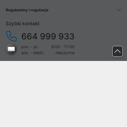
Regulaminy i regulacje
Szybki kontakt
664 999 933
pon. - pt.
9:00 - 17:00
sob. - niedz.
nieczynne
pomoc@proline.pl
Dołącz do nas
Zgłoś błąd na stronie
Proline SA z siedzibą w Mirkowie (55-095), przy ul. Brzozowej 5,
wpisana do rejestru przedsiębiorców Krajowego Rejestru Sądowego
przez Sąd Rejonowy dla Wrocławia-Fabrycznej we Wrocławiu, VI