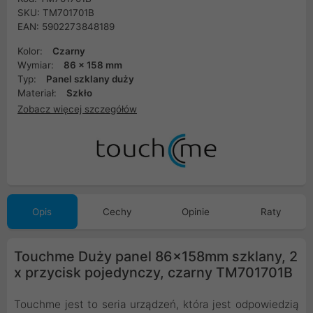
SKU: TM701701B
EAN: 5902273848189
Kolor:
Czarny
Wymiar:
86 x 158 mm
Typ:
Panel szklany duży
Materiał:
Szkło
Zobacz więcej szczegółów
Opis
Cechy
Opinie
Raty
Touchme Duży panel 86x158mm szklany, 2
x przycisk pojedynczy, czarny TM701701B
Touchme jest to seria urządzeń, która jest odpowiedzią