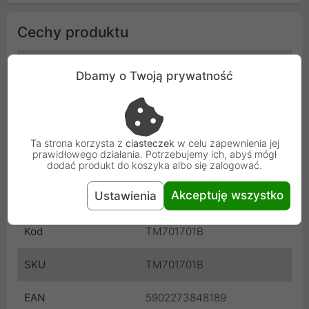
Cechy produktu
Kolor
Czarny
Dbamy o Twoją prywatność
Wymiar
86 x 158 mm
Typ
Panel szklany duży
Ta strona korzysta z
ciasteczek
w celu zapewnienia jej
prawidłowego działania. Potrzebujemy ich, abyś mógł
Materiał
Szkło
dodać produkt do koszyka albo się zalogować.
Akceptuję wszystko
Ustawienia
Producent
Touchme
Kod
TM701701B
SKU
TM701701B
EAN
5902273848189