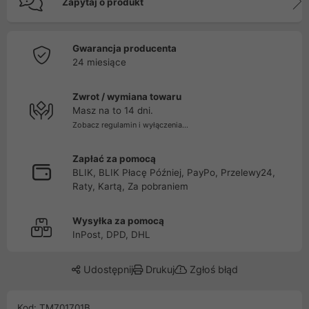
Zapytaj o produkt
Gwarancja producenta
24 miesiące
Zwrot / wymiana towaru
Masz na to 14 dni.
Zobacz regulamin i wyłączenia...
Zapłać za pomocą
BLIK, BLIK Płacę Później, PayPo, Przelewy24,
Raty, Kartą, Za pobraniem
Wysyłka za pomocą
InPost, DPD, DHL
Udostępnij
Drukuj
Zgłoś błąd
Kod: TM701701B