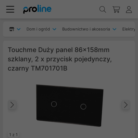
Dom i ogród
Budownictwo i akcesoria
Elektryk
Touchme Duży panel 86x158mm
szklany, 2 x przycisk pojedynczy,
czarny TM701701B
Poprzedni
Na
1 z 1