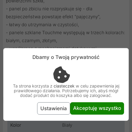
powierzchni szkła,
- panel po zbiciu nie rozpryskuje się - dla
bezpieczeństwa powstaje efekt "pajęczyny",
- łatwy do utrzymania w czystości,
- panele szklane Touchme występują w trzech kolorach:
białym, czarnym, złotym,
- współpraca z mechanizmami dotykowymi
pojedynczymi Touchme,
Dbamy o Twoją prywatność
- wymiar panelu: 47x47 mm,
- grubość szkła: ok. 3 mm target="_blank"
Ta strona korzysta z
ciasteczek
w celu zapewnienia jej
Włącznik świeci się na niebiesko, delikatnie kiedy światło jest
prawidłowego działania. Potrzebujemy ich, abyś mógł
wyłączone i nieco mocniej gdy jest włączone.
dodać produkt do koszyka albo się zalogować.
Akceptuję wszystko
Ustawienia
Cechy produktu
Kolor
Biały