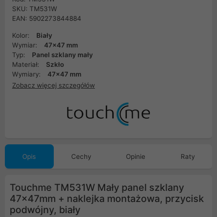
SKU: TM531W
EAN: 5902273844884
Kolor:
Biały
Wymiar:
47x47 mm
Typ:
Panel szklany mały
Materiał:
Szkło
Wymiary:
47x47 mm
Zobacz więcej szczegółów
Opis
Cechy
Opinie
Raty
Touchme TM531W Mały panel szklany
47x47mm + naklejka montażowa, przycisk
podwójny, biały