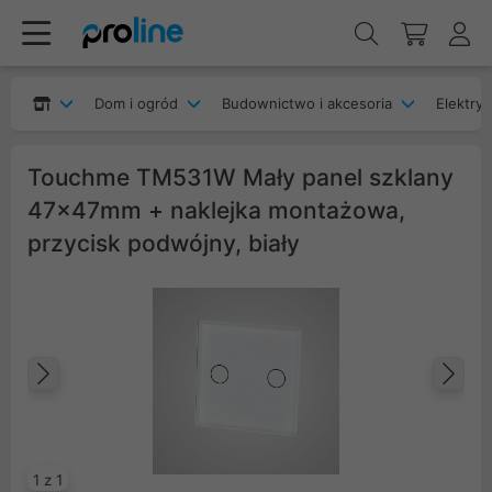
Dom i ogród
Budownictwo i akcesoria
Elektryk
Touchme TM531W Mały panel szklany
47x47mm + naklejka montażowa,
przycisk podwójny, biały
Poprzedni
Na
1 z 1