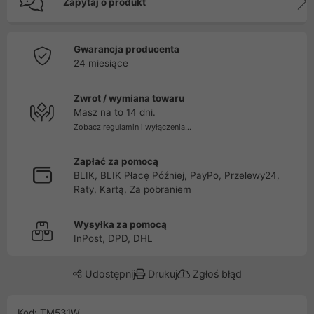
Zapytaj o produkt
Gwarancja producenta
24 miesiące
Zwrot / wymiana towaru
Masz na to 14 dni.
Zobacz regulamin i wyłączenia...
Zapłać za pomocą
BLIK, BLIK Płacę Później, PayPo, Przelewy24,
Raty, Kartą, Za pobraniem
Wysyłka za pomocą
InPost, DPD, DHL
Udostępnij
Drukuj
Zgłoś błąd
Kod: TM531W