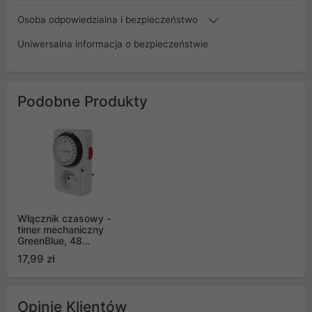
Osoba odpowiedzialna i bezpieczeństwo
Uniwersalna informacja o bezpieczeństwie
Podobne Produkty
Włącznik czasowy -
timer mechaniczny
GreenBlue, 48
programów, max.
17,99 zł
obciążenie 16A, IP20,
GB360 E
Opinie Klientów