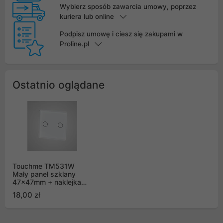
Wybierz sposób zawarcia umowy, poprzez
kuriera lub online
Podpisz umowę i ciesz się zakupami w
Proline.pl
Ostatnio oglądane
Touchme TM531W
Mały panel szklany
47x47mm + naklejka
montażowa, przycisk
18,00 zł
podwójny, biały