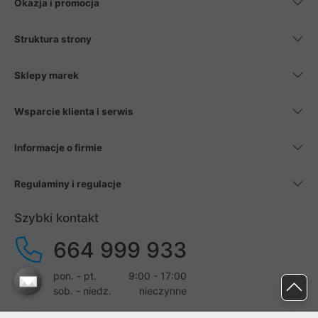
Okazja i promocja
Struktura strony
Sklepy marek
Wsparcie klienta i serwis
Informacje o firmie
Regulaminy i regulacje
Szybki kontakt
664 999 933
pon. - pt.
9:00 - 17:00
sob. - niedz.
nieczynne