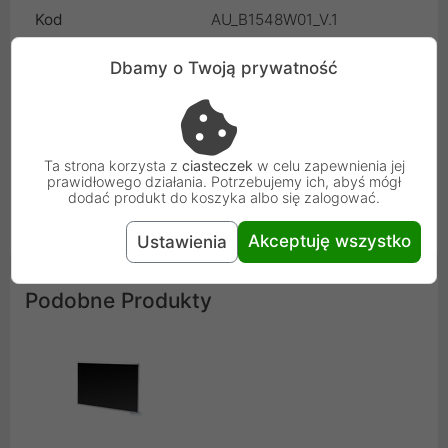
Kod
AU_B1548W01_V.1
Dbamy o Twoją prywatność
SKU
AU_B1548W01_V.1
Gwarancja
12 miesięcy
producenta
Ta strona korzysta z
ciasteczek
w celu zapewnienia jej
prawidłowego działania. Potrzebujemy ich, abyś mógł
Osoba odpowiedzialna i bezpieczeństwo
dodać produkt do koszyka albo się zalogować.
Uniwersalna informacja o bezpieczeństwie
Akceptuję wszystko
Ustawienia
Podobne Produkty