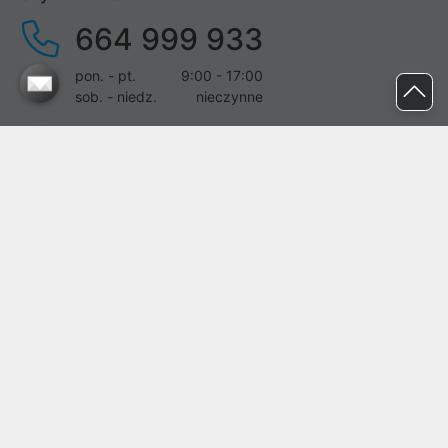
664 999 933
pon. - pt.
9:00 - 17:00
sob. - niedz.
nieczynne
pomoc@proline.pl
Dołącz do nas
Zgłoś błąd na stronie
Proline SA z siedzibą w Mirkowie (55-095), przy ul. Brzozowej 5,
wpisana do rejestru przedsiębiorców Krajowego Rejestru Sądowego
przez Sąd Rejonowy dla Wrocławia-Fabrycznej we Wrocławiu, VI
Wydział Gospodarczy Krajowego Rejestru Sądowego pod nr KRS:
0000282071, NIP: 8951898022, REGON: 020482041, BDO:
000437899. Kapitał zakładowy Spółki wynosi 500000,00 zł i został
on opłacony w całości.
© proline 1996 - 2026. Wszelkie prawa zastrzeżone.