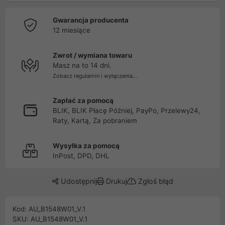
Gwarancja producenta
12 miesiące
Zwrot / wymiana towaru
Masz na to 14 dni.
Zobacz regulamin i wyłączenia...
Zapłać za pomocą
BLIK, BLIK Płacę Później, PayPo, Przelewy24,
Raty, Kartą, Za pobraniem
Wysyłka za pomocą
InPost, DPD, DHL
Udostępnij
Drukuj
Zgłoś błąd
Kod: AU_B1548W01_V.1
SKU: AU_B1548W01_V.1