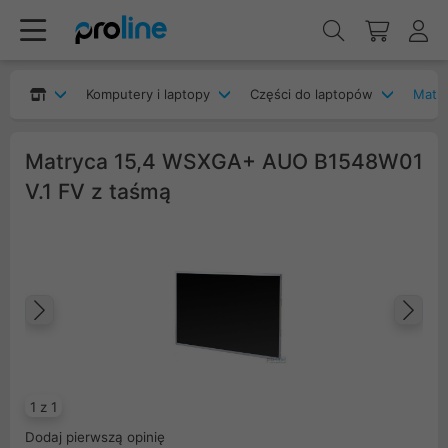
Komputery i laptopy
Części do laptopów
Matry
Matryca 15,4 WSXGA+ AUO B1548W01
V.1 FV z taśmą
Poprzedni
Na
1 z 1
Dodaj pierwszą opinię