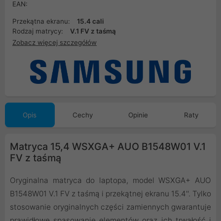
EAN:
Przekątna ekranu:
15.4 cali
Rodzaj matrycy:
V.1 FV z taśmą
Zobacz więcej szczegółów
Opis
Cechy
Opinie
Raty
Matryca 15,4 WSXGA+ AUO B1548W01 V.1
FV z taśmą
Oryginalna matryca do laptopa, model WSXGA+ AUO
B1548W01 V.1 FV z taśmą i przekątnej ekranu 15.4''. Tylko
stosowanie oryginalnych części zamiennych gwarantuje
prawidłowe spasowanie elementów oraz ich trwałość i