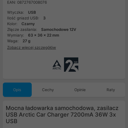
EAN: 0872767008076
Wtyczka:
USB
Ilość gniazd USB:
3
Kolor:
Czarny
Złącze zasilania:
Samochodowe 12V
Wymiary:
63 x 36 x 22 mm
Waga:
27 g
Zobacz więcej szczegółów
Opis
Cechy
Opinie
Raty
Mocna ładowarka samochodowa, zasilacz
USB Arctic Car Charger 7200mA 36W 3x
USB