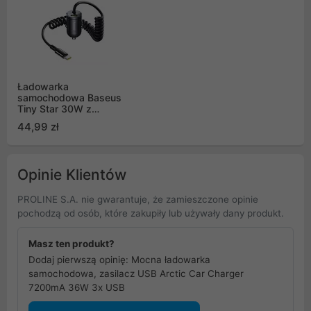
Ładowarka
samochodowa Baseus
Tiny Star 30W z
wbudowanym
44,99 zł
spiralnym kablem USB-
C - czarna
Opinie Klientów
PROLINE S.A. nie gwarantuje, że zamieszczone opinie
pochodzą od osób, które zakupiły lub używały dany produkt.
Masz ten produkt?
Dodaj pierwszą opinię: Mocna ładowarka
samochodowa, zasilacz USB Arctic Car Charger
7200mA 36W 3x USB