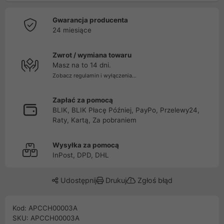
Gwarancja producenta
24 miesiące
Zwrot / wymiana towaru
Masz na to 14 dni.
Zobacz regulamin i wyłączenia...
Zapłać za pomocą
BLIK, BLIK Płacę Później, PayPo, Przelewy24,
Raty, Kartą, Za pobraniem
Wysyłka za pomocą
InPost, DPD, DHL
Udostępnij
Drukuj
Zgłoś błąd
Kod: APCCH00003A
SKU: APCCH00003A