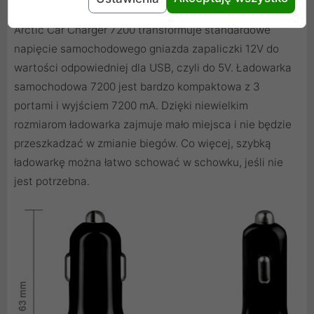
Arctic Car Charger 7200 transformuje standardowe
napięcie samochodowego gniazda zapaliczki 12V do
wartości odpowiedniej dla USB, czyli do 5V. Ładowarka
samochodowa 7200 jest bardzo kompaktowa z 3
portami i wyjściem 7200 mA. Dzięki niewielkim
rozmiarom ładowarka zajmuje mało miejsca i nie będzie
przeszkadzać w zmianie biegów. Co więcej, szybką
ładowarkę można łatwo schować w schowku, jeśli nie
jest potrzebna.