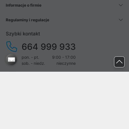
Informacje o firmie
Regulaminy i regulacje
Szybki kontakt
664 999 933
pon. - pt.
9:00 - 17:00
sob. - niedz.
nieczynne
pomoc@proline.pl
Dołącz do nas
Zgłoś błąd na stronie
Proline SA z siedzibą w Mirkowie (55-095), przy ul. Brzozowej 5,
wpisana do rejestru przedsiębiorców Krajowego Rejestru Sądowego