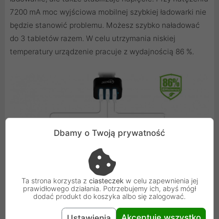
7200 mA moc wyjściowa mobilnej szybkiej ładowarki nie
będzie stanowić problemu. Możesz szybko naładować
do 3 tabletów razem. W celu utrzymania niskiej
temperatury urządzenie pracuje z wydajnością 86 %.
Dbamy o Twoją prywatność
Ta strona korzysta z
ciasteczek
w celu zapewnienia jej
prawidłowego działania. Potrzebujemy ich, abyś mógł
dodać produkt do koszyka albo się zalogować.
Idealna ładowarka podróżna
Akceptuję wszystko
Ustawienia